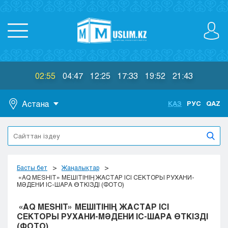
02:55
04:47
12:25
17:33
19:52
21:43
Астана
ҚАЗ
РУС
QAZ
Астана
Алматы
Актау
Актобе
Басты бет
Жаңалықтар
Атырау
«AQ MESHIT» МЕШІТІНІҢ ЖАСТАР ІСІ СЕКТОРЫ РУХАНИ-
МӘДЕНИ ІС-ШАРА ӨТКІЗДІ (ФОТО)
Жезказган
Караганда
«AQ MESHIT» МЕШІТІНІҢ ЖАСТАР ІСІ
Кокшетау
СЕКТОРЫ РУХАНИ-МӘДЕНИ ІС-ШАРА ӨТКІЗДІ
(ФОТО)
Костанай