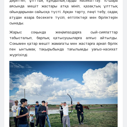
дәріптеп, ұлттық құндылықтарды насихаттау. Іс-шара
аясында мешіт жастары атқа мініп, қазақтың ұлттық
ойындарынан сайысқа түсті. Арқан тарту, ләңгі тебу, садақ
атудан өзара бәсекеге түсіп, ептіліктері мен бірліктерін
сынады.
Жарыс соңында жеңімпаздарға сый-сияпаттар
табысталып, барлық қатысушыларға алғыс айтылды.
Сонымен қатар мешіт жамағаты мен жастарға арнап бірлік
пен ынтымақ тақырыбында тағылымды уағыз-насихат
жүргізілді.