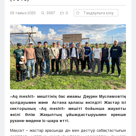
Кызылорда
03 тамыз 2025
Павлодар
3367
0
Таңдаулыға қосу
Петропавловск
Семей
Талдыкорган
Тараз
Туркестан
Уральск
Усть-Каменогорск
Шымкент
«Aq meshit» мешітінің бас имамы Дәурен Муслимовтің
қолдауымен және Астана қаласы өкілдігі Жастар ісі
секторының «Aq meshit» мешіті бойынша жауапты
өкілі Әлім Жақыптың ұйымдастыруымен ерекше
рухани-мәдени іс-шара өтті.
Мақсат – жастар арасында дін мен дәстүр сабақтастығын