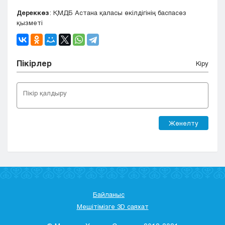
Дереккөз
: ҚМДБ Астана қаласы өкілдігінің баспасөз
қызметі
Пікірлер
Кіру
Жөнелту
Байланыс
Мешітімізге 3D саяхат