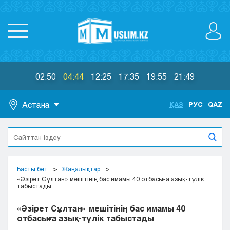
02:50
04:44
12:25
17:35
19:55
21:49
Астана
ҚАЗ
РУС
QAZ
Астана
Алматы
Актау
Актобе
Басты бет
Жаңалықтар
Атырау
«Әзірет Сұлтан» мешітінің бас имамы 40 отбасыға азық-түлік
табыстады
Жезказган
Караганда
«Әзірет Сұлтан» мешітінің бас имамы 40
Кокшетау
отбасыға азық-түлік табыстады
Костанай