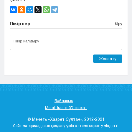
Пікірлер
Кіру
Жөнелту
Байланыс
Мешітімізге 3D саяхат
© Мечеть «Хазрет Султан», 2012-2021
Сайт материалдарын қолдану үшін сілтеме көрсету міндетті.