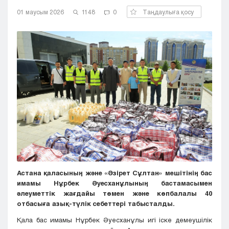
Кызылорда
01 маусым 2026
1148
0
Таңдаулыға қосу
Павлодар
Петропавловск
Семей
Талдыкорган
Тараз
Туркестан
Уральск
Усть-Каменогорск
Шымкент
Астана қаласының және «Әзірет Сұлтан» мешітінің бас
имамы Нұрбек Әуесханұлының бастамасымен
әлеуметтік жағдайы төмен және көпбалалы 40
отбасыға азық-түлік себеттері табысталды.
Қала бас имамы Нұрбек Әуесханұлы игі іске демеушілік