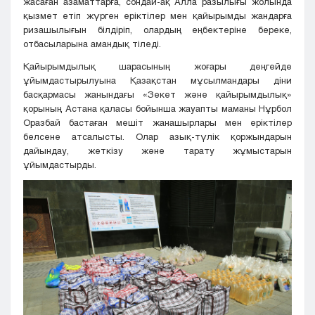
жасаған азаматтарға, сондай-ақ Алла разылығы жолында
қызмет етіп жүрген еріктілер мен қайырымды жандарға
ризашылығын білдіріп, олардың еңбектеріне береке,
отбасыларына амандық тіледі.
Қайырымдылық шарасының жоғары деңгейде
ұйымдастырылуына Қазақстан мұсылмандары діни
басқармасы жанындағы «Зекет және қайырымдылық»
қорының Астана қаласы бойынша жауапты маманы Нұрбол
Оразбай бастаған мешіт жанашырлары мен еріктілер
белсене атсалысты. Олар азық-түлік қоржындарын
дайындау, жеткізу және тарату жұмыстарын
ұйымдастырды.