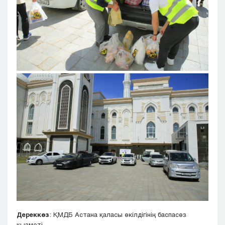
Дереккөз
: ҚМДБ Астана қаласы өкілдігінің баспасөз
қызметі