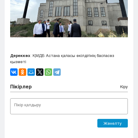
Дереккөз
: ҚМДБ Астана қаласы өкілдігінің баспасөз
қызметі
Пікірлер
Кіру
Жөнелту