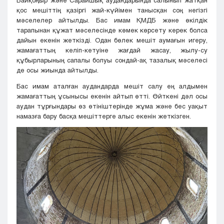
қос мешіттің қазіргі жай-күйімен танысқан соң негізгі
мәселелер айтылды. Бас имам ҚМДБ және өкілдік
тарапынан құжат мәселесінде көмек көрсету керек болса
дайын екенін жеткізді. Одан бөлек мешіт аумағын игеру,
жамағаттың келіп-кетуіне жағдай жасау, жылу-су
құбырларының сапалы болуы сондай-ақ тазалық мәселесі
де осы жиында айтылды.
Бас имам аталған аудандарда мешіт салу ең алдымен
жамағаттың ұсынысы екенін айтып өтті. Өйткені дәл осы
аудан тұрғындары өз өтініштерінде жұма және бес уақыт
намазға бару басқа мешіттерге алыс екенін жеткізген.