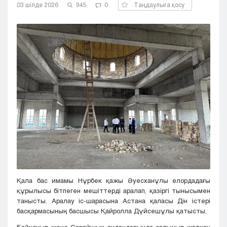
03 шілде 2026
945
0
Таңдаулыға қосу
Кызылорда
Павлодар
Петропавловск
Семей
Талдыкорган
Тараз
Туркестан
Уральск
Усть-Каменогорск
Шымкент
Қала бас имамы Нұрбек қажы Әуесханұлы елордадағы
құрылысы бітпеген мешіттерді аралап, қазіргі тынысымен
танысты. Аралау іс-шарасына Астана қаласы Дін істері
басқармасының басшысы Қайролла Дүйсешұлы қатысты.
Байқоңыр және Сарайшық аудандарында салынып жатқан