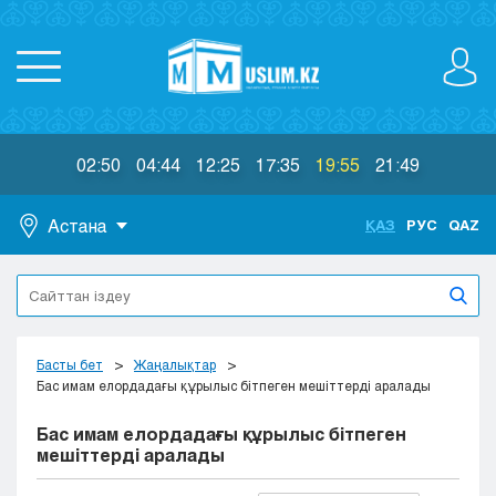
02:50
04:44
12:25
17:35
19:55
21:49
Астана
ҚАЗ
РУС
QAZ
Астана
Алматы
Актау
Актобе
Басты бет
Жаңалықтар
Атырау
Бас имам елордадағы құрылыс бітпеген мешіттерді аралады
Жезказган
Бас имам елордадағы құрылыс бітпеген
Караганда
мешіттерді аралады
Кокшетау
Костанай