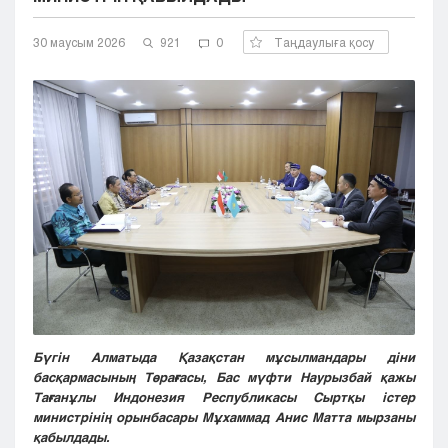
Кызылорда
30 маусым 2026
Павлодар
921
0
Таңдаулыға қосу
Петропавловск
Семей
Талдыкорган
Тараз
Туркестан
Уральск
Усть-Каменогорск
Шымкент
Бүгін Алматыда Қазақстан мұсылмандары діни
басқармасының Төрағасы, Бас мүфти Наурызбай қажы
Тағанұлы Индонезия Республикасы Сыртқы істер
министрінің орынбасары Мұхаммад Анис Матта мырзаны
қабылдады.