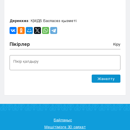
Дереккөз
: ҚМДБ Баспасөз қызметі
Пікірлер
Кіру
Жөнелту
Байланыс
Мешітімізге 3D саяхат