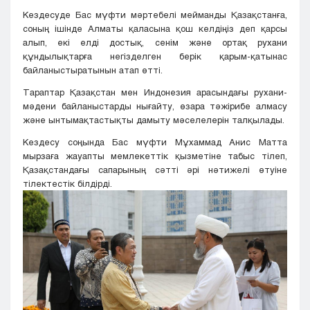
Кездесуде Бас мүфти мәртебелі мейманды Қазақстанға,
соның ішінде Алматы қаласына қош келдіңіз деп қарсы
алып, екі елді достық, сенім және ортақ рухани
құндылықтарға негізделген берік қарым-қатынас
байланыстыратынын атап өтті.
Тараптар Қазақстан мен Индонезия арасындағы рухани-
мәдени байланыстарды нығайту, өзара тәжірибе алмасу
және ынтымақтастықты дамыту мәселелерін талқылады.
Кездесу соңында Бас мүфти Мұхаммад Анис Матта
мырзаға жауапты мемлекеттік қызметіне табыс тілеп,
Қазақстандағы сапарының сәтті әрі нәтижелі өтуіне
тілектестік білдірді.