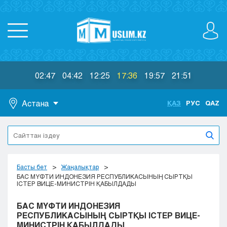
02:47
04:42
12:25
17:36
19:57
21:51
Астана
ҚАЗ
РУС
QAZ
Астана
Алматы
Актау
Актобе
Басты бет
Жаңалықтар
Атырау
БАС МҮФТИ ИНДОНЕЗИЯ РЕСПУБЛИКАСЫНЫҢ СЫРТҚЫ
ІСТЕР ВИЦЕ-МИНИСТРІН ҚАБЫЛДАДЫ
Жезказган
Караганда
БАС МҮФТИ ИНДОНЕЗИЯ
Кокшетау
РЕСПУБЛИКАСЫНЫҢ СЫРТҚЫ ІСТЕР ВИЦЕ-
МИНИСТРІН ҚАБЫЛДАДЫ
Костанай