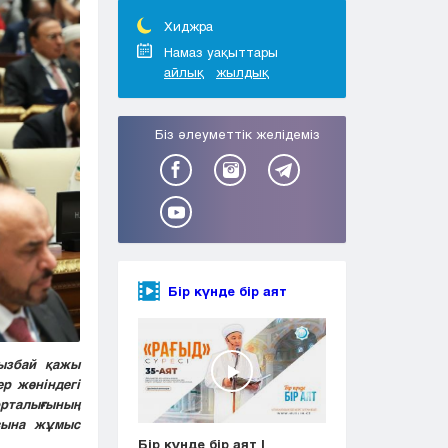
Тараз
Туркестан
Хиджра
Уральск
Намаз уақыттары
айлық
жылдық
Усть-Каменогорск
Шымкент
Біз әлеуметтік желідеміз
Бір күнде бір аят
ызбай қажы
р жөніндегі
рталығының
сына жұмыс
Бір күнде бір аят |