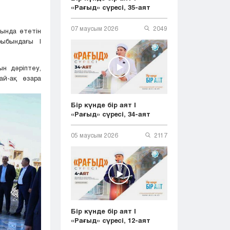
«Рағыд» сүресі, 35-аят
07 маусым 2026
2049
ында өтетін
рыбындағы І
н дәріптеу,
ай-ақ өзара
Бір күнде бір аят |
«Рағыд» сүресі, 34-аят
05 маусым 2026
2117
Бір күнде бір аят |
«Рағыд» сүресі, 12-аят