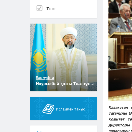
Тест
Бас муфти
Наурызбай қажы Тағанұлы
Қазақстан 
Исламмен таныс
Тағанұлы Ө
комитет тө
директоры
сапарымен 