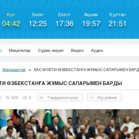
Күн
Бесін
Екінті
Ақшам
Құптан
04:42
12:25
17:36
19:57
21:51
р
Мақалалар
Сұрақ-жауап
Видео
Аудио
Жаңалықтар
БАС МҮФТИ ӨЗБЕКСТАНҒА ЖҰМЫС САПАРЫМЕН БАР
ТИ ӨЗБЕКСТАНҒА ЖҰМЫС САПАРЫМЕН БАРДЫ
6
923
0
Таңдаулыға қосу
Оқу режимі