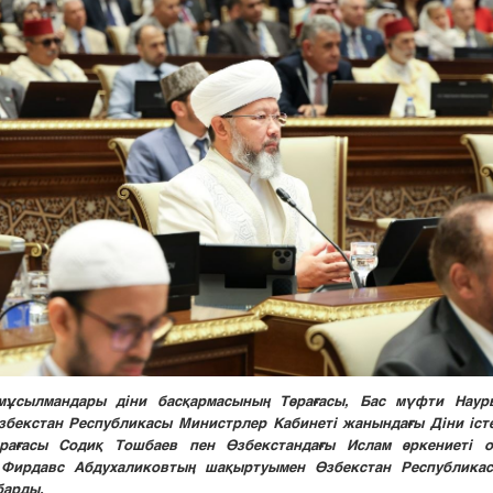
мұсылмандары діни басқармасының Төрағасы, Бас мүфти Наур
збекстан Республикасы Министрлер Кабинеті жанындағы Діни істе
рағасы Содиқ Тошбаев пен Өзбекстандағы Ислам өркениеті о
 Фирдавс Абдухаликовтың шақыртуымен Өзбекстан Республика
барды.