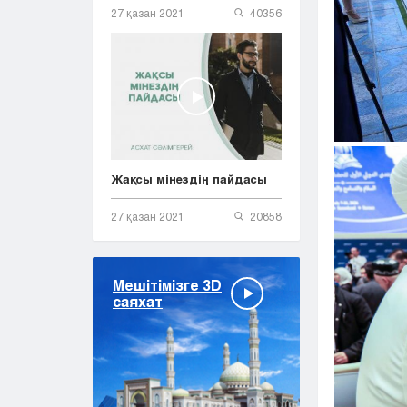
27 қазан 2021
40356
Жақсы мінездің пайдасы
27 қазан 2021
20858
Мешітімізге 3D
саяхат