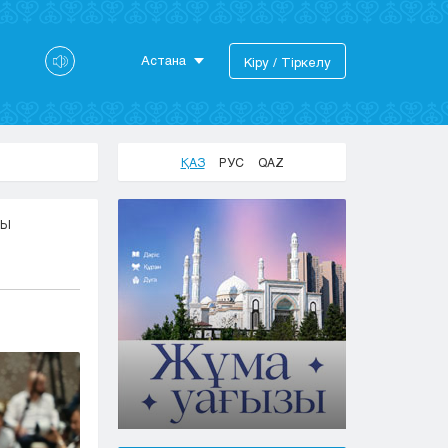
Астана
Кіру / Тіркелу
Астана
Алматы
Актау
ҚАЗ
РУС
QAZ
Актобе
Атырау
ДЫ
Жезказган
Караганда
Кокшетау
Костанай
Кызылорда
Павлодар
Петропавловск
Семей
Талдыкорган