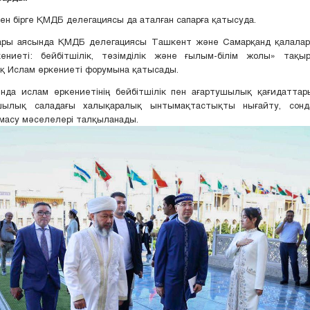
н бірге ҚМДБ делегациясы да аталған сапарға қатысуда.
ры аясында ҚМДБ делегациясы Ташкент және Самарқанд қалалар
ениеті: бейбітшілік, төзімділік және ғылым-білім жолы» тақы
қ Ислам өркениеті форумына қатысады.
нда ислам өркениетінің бейбітшілік пен ағартушылық қағидаттары
ушылық саладағы халықаралық ынтымақтастықты нығайту, сонд
масу мәселелері талқыланады.