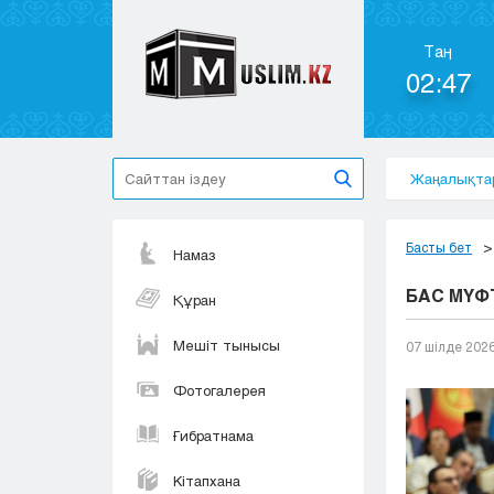
Таң
02:47
Жаңалықта
Басты бет
Намаз
БАС МҮФ
Құран
Мешіт тынысы
07 шілде 202
Фотогалерея
Ғибратнама
Кітапхана