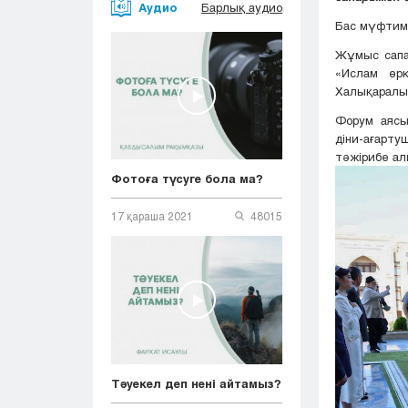
Аудио
Барлық аудио
Бас мүфтиме
Жұмыс сапа
«Ислам өрк
Халықаралы
Форум аясы
діни-ағарт
тәжірибе ал
Фотоға түсуге бола ма?
17 қараша 2021
48015
Тәуекел деп нені айтамыз?