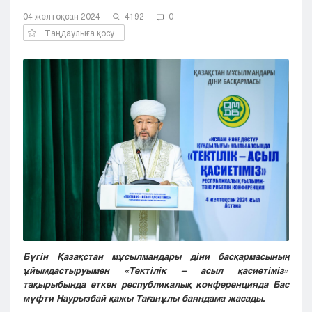
Кызылорда
04 желтоқсан 2024
4192
0
Павлодар
Таңдаулыға қосу
Петропавловск
Семей
Талдыкорган
Тараз
Туркестан
Уральск
Усть-Каменогорск
Шымкент
Бүгін Қазақстан мұсылмандары діни басқармасының
ұйымдастыруымен «Тектілік – асыл қасиетіміз»
тақырыбында өткен республикалық конференцияда Бас
мүфти Наурызбай қажы Тағанұлы баяндама жасады.