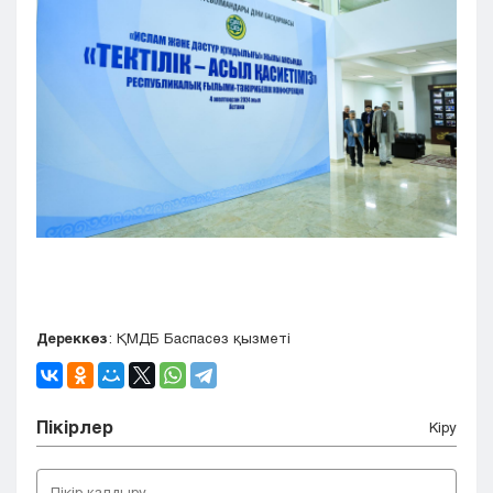
Дереккөз
: ҚМДБ Баспасөз қызметі
Пікірлер
Кіру