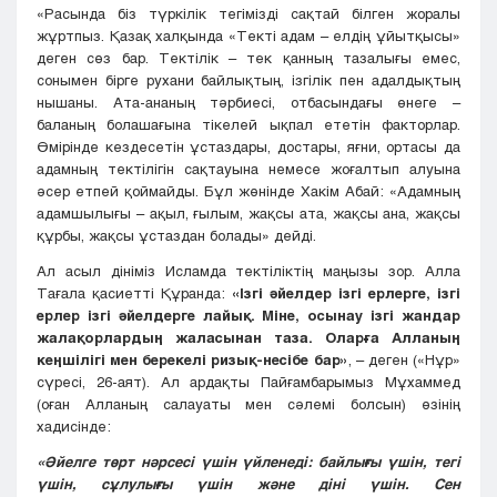
«Расында біз түркілік тегімізді сақтай білген жоралы
жұртпыз. Қазақ халқында «Текті адам – елдің ұйытқысы»
деген сөз бар. Тектілік – тек қанның тазалығы емес,
сонымен бірге рухани байлықтың, ізгілік пен адалдықтың
нышаны. Ата-ананың тәрбиесі, отбасындағы өнеге –
баланың болашағына тікелей ықпал ететін факторлар.
Өмірінде кездесетін ұстаздары, достары, яғни, ортасы да
адамның тектілігін сақтауына немесе жоғалтып алуына
әсер етпей қоймайды. Бұл жөнінде Хакім Абай: «Адамның
адамшылығы – ақыл, ғылым, жақсы ата, жақсы ана, жақсы
құрбы, жақсы ұстаздан болады» дейді.
Ал асыл дініміз Исламда тектіліктің маңызы зор. Алла
Тағала қасиетті Құранда:
«Ізгі әйелдер ізгі ерлерге, ізгі
ерлер ізгі әйелдерге лайық. Міне, осынау ізгі жандар
жалақорлардың жаласынан таза. Оларға Алланың
кеңшілігі мен берекелі ризық-несібе бар»
, – деген («Нұр»
сүресі, 26-аят). Ал ардақты Пайғамбарымыз Мұхаммед
(оған Алланың салауаты мен сәлемі болсын) өзінің
хадисінде:
«Әйелге төрт нәрсесі үшін үйленеді: байлығы үшін, тегі
үшін, сұлулығы үшін және діні үшін. Сен