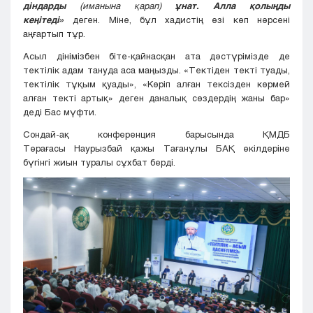
діндарды
(иманына қарап)
ұнат. Алла қолыңды
кеңітеді»
деген. Міне, бұл хадистің өзі көп нәрсені
аңғартып тұр.
Асыл дінімізбен біте-қайнасқан ата дәстүрімізде де
тектілік адам тануда аса маңызды. «Тектіден текті туады,
тектілік тұқым қуады», «Көріп алған тексізден көрмей
алған текті артық» деген даналық сөздердің жаны бар»
деді Бас мүфти.
Сондай-ақ конференция барысында ҚМДБ
Төрағасы Наурызбай қажы Тағанұлы БАҚ өкілдеріне
бүгінгі жиын туралы сұхбат берді.