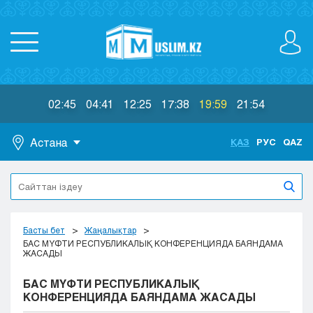
02:45
04:41
12:25
17:38
19:59
21:54
Астана
ҚАЗ
РУС
QAZ
Астана
Алматы
Актау
Актобе
Басты бет
Жаңалықтар
Атырау
БАС МҮФТИ РЕСПУБЛИКАЛЫҚ КОНФЕРЕНЦИЯДА БАЯНДАМА
ЖАСАДЫ
Жезказган
Караганда
БАС МҮФТИ РЕСПУБЛИКАЛЫҚ
Кокшетау
КОНФЕРЕНЦИЯДА БАЯНДАМА ЖАСАДЫ
Костанай