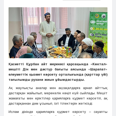
Кызылорда
Павлодар
Петропавловск
Семей
Талдыкорган
Тараз
Туркестан
Уральск
Усть-Каменогорск
Шымкент
Қасиетті Құрбан айт мерекесі қарсаңында «Көктал»
мешіті Дін мен дәстүр бағыты аясында «Шарапат»
әлеуметтік қызмет көрсету орталығында (қарттар үйі)
тағылымды рухани жиын ұйымдастырды.
Ақ жаулықты аналар мен ақсақалдарға арнап айттық
дастарқан жайылып, мерекелік көңіл күй сыйлады. Мешіт
жамағаты мен еріктілер қарияларға құрмет көрсетіп, ақ
дастарқаннан дәм ұсынып, ізгі тілектерін жеткізді.
Ислам дінінде қарияларға құрмет көрсету – сауапты