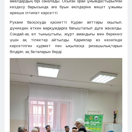
амалдардың бірі саналады. Осыған орай ұйымдастырылған
кездесу барысында аға буын өкілдеріне мешіт ұжымы
ерекше ілтипат көрсетті.
Рухани басқосуда қасиетті Құран аяттары оқылып,
дүниеден өткен марқұмдарға бағышталып дұға жасалды.
Сондай-ақ ел тыныштығы, жұрт амандығы мен берекесі
үшін ақ тілектер айтылды. Қариялар өз кезегінде
көрсетілген құрмет пен ықыласқа ризашылықтарын
білдіріп, ақ баталарын берді.