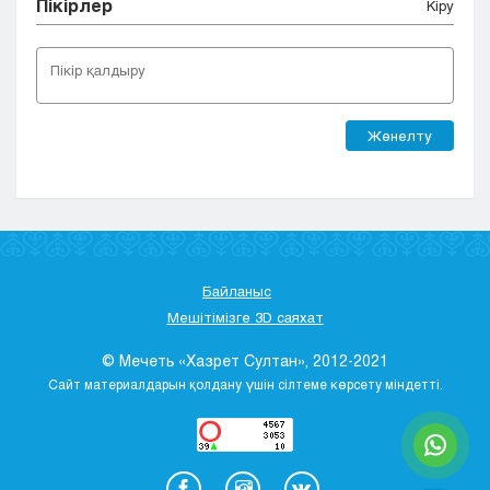
Пікірлер
Кіру
Жөнелту
Байланыс
Мешітімізге 3D саяхат
© Мечеть «Хазрет Султан», 2012-2021
Сайт материалдарын қолдану үшін сілтеме көрсету міндетті.