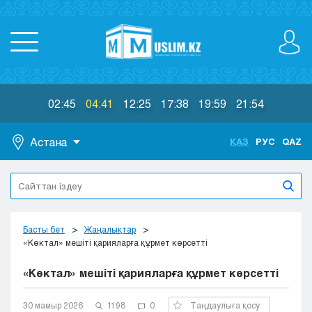
02:45
04:41
12:25
17:38
19:59
21:54
Астана
ҚАЗ
РУС
QAZ
Астана
Алматы
Актау
Актобе
Басты бет
Жаңалықтар
Атырау
«Көктал» мешіті қарияларға құрмет көрсетті
Жезказган
«Көктал» мешіті қарияларға құрмет көрсетті
Караганда
Кокшетау
30 мамыр 2026
1198
0
Таңдаулыға қосу
Костанай