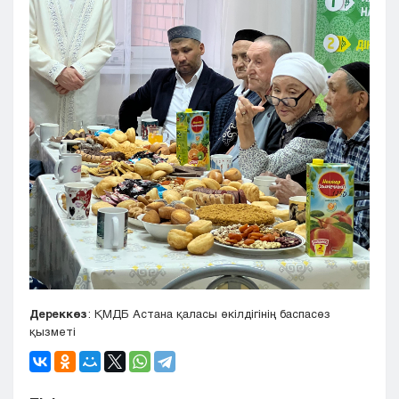
Дереккөз
: ҚМДБ Астана қаласы өкілдігінің баспасөз
қызметі