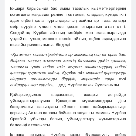
Іс-шара барысында бас имам тазалық қызметкерлерінің
қоғамдағы маңызды рөліне тоқталып, олардың күнделікті
адал еңбегі қала тұрғындарының жайлы әрі таза ортада
өмір сүруіне үлкен үлес қосып отырғанын атап өтті.
Сондай-ақ Құрбан айттың мейірім мен жанашырлыққа
үндейтін ұлық мереке екенін айтып, еңбек адамдарына
шынайы ризашылығын білдірді.
«Қоғамның тыныс-тіршілігінде әр мамандықтың өз орны бар.
Әсіресе таңның атысынан кештің батысына дейін қаланың
тазалығы үшін еңбек етіп жүрген азаматтардың еңбегі
қашанда құрметке лайық. Құрбан айт мерекесі қарсаңында
сіздерге алғысымызды білдіріп, мерекелік көңіл күй
сыйлауды жөн көрдік», –
деді Нұрбек қажы Әуесханұлы.
Қайырымдылық шарасының жоғары деңгейде
ұйымдастырылуына Қазақстан мұсылмандары діни
басқармасы жанындағы «Зекет және қайырымдылық»
қорының Астана қаласы бойынша жауапты маманы Нұрбол
Оразбай ұйытқы болып, ұйымдастыру жұмыстарына
белсенді атсалысты.
Іс-шара соңында Нұрбек қажы Әуесханұлы еңбек