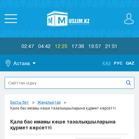
02:47
04:42
12:25
17:36
19:57
21:51
Астана
ҚАЗ
РУС
QAZ
Астана
Алматы
Актау
Актобе
Басты бет
Жаңалықтар
Атырау
Қала бас имамы көше тазалықшыларына құрмет көрсетті
Жезказган
Қала бас имамы көше тазалықшыларына
Караганда
құрмет көрсетті
Кокшетау
Костанай