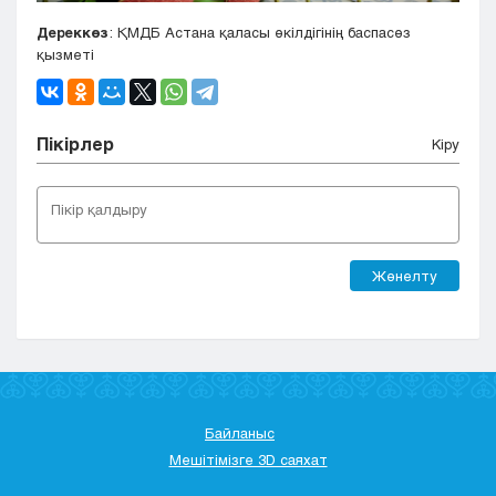
Дереккөз
: ҚМДБ Астана қаласы өкілдігінің баспасөз
қызметі
Пікірлер
Кіру
Жөнелту
Байланыс
Мешітімізге 3D саяхат