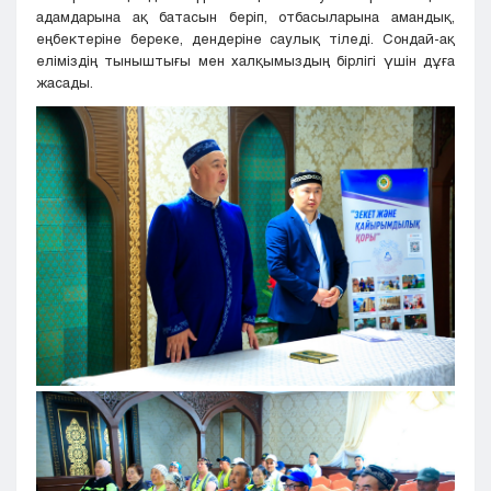
адамдарына ақ батасын беріп, отбасыларына амандық,
еңбектеріне береке, дендеріне саулық тіледі. Сондай-ақ
еліміздің тыныштығы мен халқымыздың бірлігі үшін дұға
жасады.