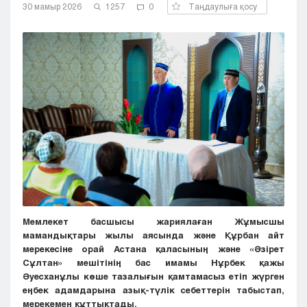
30 мамыр 2026
1257
0
Таңдаулыға қосу
Кызылорда
Павлодар
Петропавловск
Семей
Талдыкорган
Тараз
Туркестан
Уральск
Усть-Каменогорск
Шымкент
Мемлекет басшысы жариялаған Жұмысшы
мамандықтары жылы аясында және Құрбан айт
мерекесіне орай Астана қаласының және «Әзірет
Сұлтан» мешітінің бас имамы Нұрбек қажы
Әуесханұлы көше тазалығын қамтамасыз етіп жүрген
еңбек адамдарына азық-түлік себеттерін табыстап,
мерекемен құттықтады.