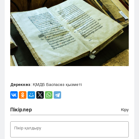
Дереккөз
: ҚМДБ Баспасөз қызметі
Пікірлер
Кіру