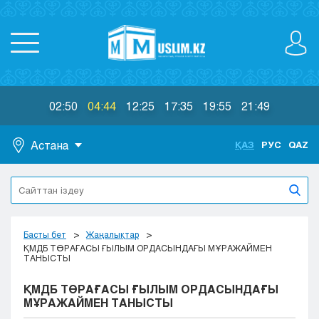
02:50
04:44
12:25
17:35
19:55
21:49
Астана
ҚАЗ
РУС
QAZ
Астана
Алматы
Актау
Актобе
Басты бет
Жаңалықтар
Атырау
ҚМДБ ТӨРАҒАСЫ ҒЫЛЫМ ОРДАСЫНДАҒЫ МҰРАЖАЙМЕН
ТАНЫСТЫ
Жезказган
Караганда
ҚМДБ ТӨРАҒАСЫ ҒЫЛЫМ ОРДАСЫНДАҒЫ
Кокшетау
МҰРАЖАЙМЕН ТАНЫСТЫ
Костанай