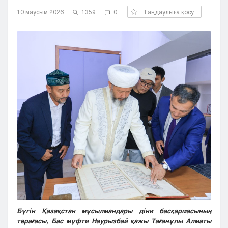
Кызылорда
10 маусым 2026
1359
0
Таңдаулыға қосу
Павлодар
Петропавловск
Семей
Талдыкорган
Тараз
Туркестан
Уральск
Усть-Каменогорск
Шымкент
Бүгін Қазақстан мұсылмандары діни басқармасының
төрағасы, Бас мүфти Наурызбай қажы Тағанұлы Алматы