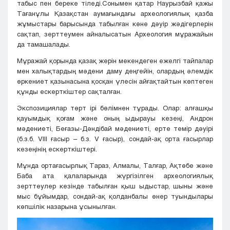
табыс пен береке тіледі.Сонымен қатар Наурызбай қажы
Тағанұлы Қазақстан аумағындағы археологиялық қазба
жұмыстары барысында табылған көне дәуір жәдігерлерін
сақтап, зерттеумен айналысатын Археология мұражайын
да тамашалады.
Мұражай қорында қазақ жерін мекендеген ежелгі тайпалар
мен халықтардың мәдени даму деңгейін, олардың әлемдік
өркениет қазынасына қосқан үлесін айғақтайтын көптеген
құнды ескерткіштер сақталған.
Экспозициялар төрт ірі бөлімнен тұрады. Олар: алғашқы
қауымдық қоғам және оның ыдырауы кезеңі, Андрон
мәдениеті, Беғазы-Дәндібай мәдениеті, ерте темір дәуірі
(б.з.б. VIII ғасыр – б.з. V ғасыр), сондай-ақ орта ғасырлар
кезеңінің ескерткіштері.
Мұнда ортағасырлық Тараз, Алмалы, Талғар, Ақтөбе және
Баба ата қалаларында жүргізілген археологиялық
зерттеулер кезінде табылған қыш ыдыстар, шыны және
мыс бұйымдар, сондай-ақ қолданбалы өнер туындылары
көпшілік назарына ұсынылған.