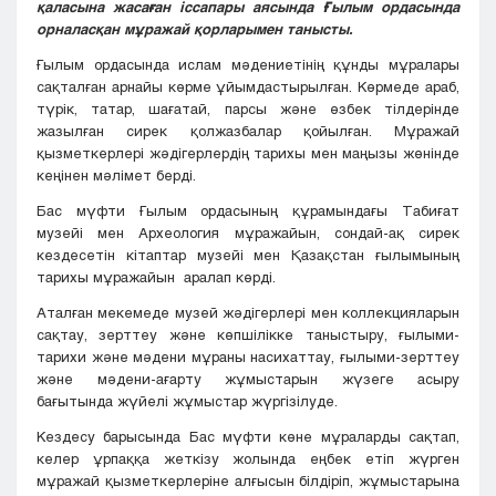
қаласына жасаған іссапары аясында Ғылым ордасында
орналасқан мұражай қорларымен танысты.
Ғылым ордасында ислам мәдениетінің құнды мұралары
сақталған арнайы көрме ұйымдастырылған. Көрмеде араб,
түрік, татар, шағатай, парсы және өзбек тілдерінде
жазылған сирек қолжазбалар қойылған. Мұражай
қызметкерлері жәдігерлердің тарихы мен маңызы жөнінде
кеңінен мәлімет берді.
Бас мүфти Ғылым ордасының құрамындағы Табиғат
музейі мен Археология мұражайын, сондай-ақ сирек
кездесетін кітаптар музейі мен Қазақстан ғылымының
тарихы мұражайын аралап көрді.
Аталған мекемеде музей жәдігерлері мен коллекцияларын
сақтау, зерттеу және көпшілікке таныстыру, ғылыми-
тарихи және мәдени мұраны насихаттау, ғылыми-зерттеу
және мәдени-ағарту жұмыстарын жүзеге асыру
бағытында жүйелі жұмыстар жүргізілуде.
Кездесу барысында Бас мүфти көне мұраларды сақтап,
келер ұрпаққа жеткізу жолында еңбек етіп жүрген
мұражай қызметкерлеріне алғысын білдіріп, жұмыстарына