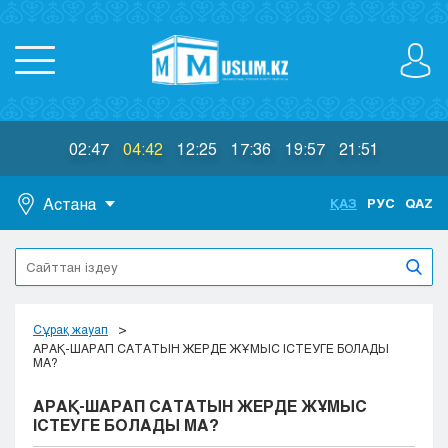
02:47
04:42
12:25
17:36
19:57
21:51
Астана
ҚАЗ
РУС
QAZ
Астана
Алматы
Актау
Актобе
Сұрақ жауап
Атырау
АРАҚ-ШАРАП САТАТЫН ЖЕРДЕ ЖҰМЫС ІСТЕУГЕ БОЛАДЫ
МА?
Жезказган
Караганда
АРАҚ-ШАРАП САТАТЫН ЖЕРДЕ ЖҰМЫС
Кокшетау
ІСТЕУГЕ БОЛАДЫ МА?
Костанай