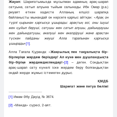
Жауап:
Шариғатымызда мұсылман адамның арақ-шарап
сатуына, сатып алуына тыйым салынады. Ибн Омар (р.а.)
риуаят еткен хадисте Алланың елшісі шарапқа
байланысты мынандай он нәрсеге қарғыс айтқан: «
Арақ он
түрлі қырынан қарғысқа ұшырады: арақтың өзі, оны ішуші
мен құйып беруші, сатушы мен сатып алушы, дайындаушы
мен дайындатушы, әкелуші мен әкелдіруші және арақтан
түскен пайданы жеуші Алла тарапынан қарғысқа
ұшырады
»
[1]
.
Алла Тағала Құранда: «
Жақсылық пен тақуалықта бір-
бірлеріңе жәрдем беріңдер! Ал күнә мен дұшпандықта
бір-біріңе жәрдемдеспеңдер!
»
[2]
– деген. Сондықтан
арақ-шарап сату күнәлі іске жәрдем беру болғандықтан
ондай жерде жұмыс істемеген дұрыс.
ҚМДБ
Шариғат және пәтуа бөлімі
[1]
Имам Әбу Дауід, № 3674.
[2]
«Мәида» сүресі, 2-аят.