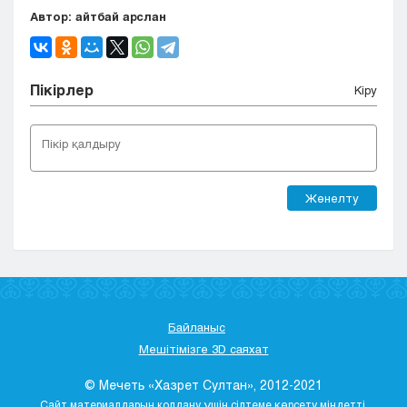
Автор: айтбай арслан
Пікірлер
Кіру
Жөнелту
Байланыс
Мешітімізге 3D саяхат
© Мечеть «Хазрет Султан», 2012-2021
Сайт материалдарын қолдану үшін сілтеме көрсету міндетті.