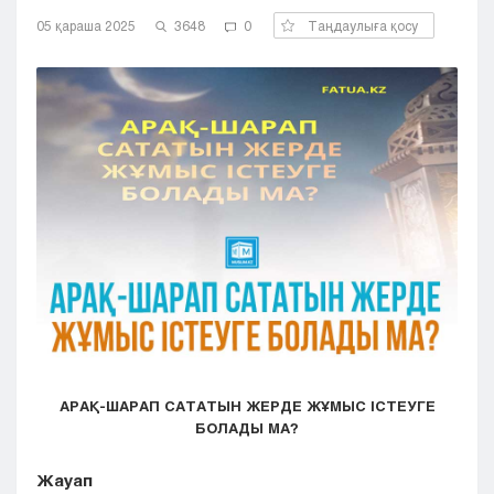
Кызылорда
05 қараша 2025
3648
0
Таңдаулыға қосу
Павлодар
Петропавловск
Семей
Талдыкорган
Тараз
Туркестан
Уральск
Усть-Каменогорск
Шымкент
АРАҚ-ШАРАП САТАТЫН ЖЕРДЕ ЖҰМЫС ІСТЕУГЕ
БОЛАДЫ МА?
Жауап