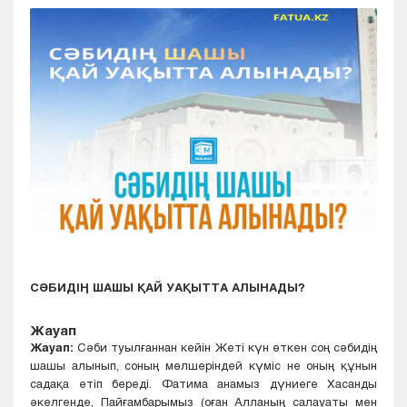
Кызылорда
Павлодар
Петропавловск
Семей
Талдыкорган
Тараз
Туркестан
Уральск
Усть-Каменогорск
Шымкент
СӘБИДІҢ ШАШЫ ҚАЙ УАҚЫТТА АЛЫНАДЫ?
Жауап
Жауап:
Сәби туылғаннан кейін Жеті күн өткен соң сәбидің
шашы алынып, соның мөлшеріндей күміс не оның құнын
садақа етіп береді. Фатима анамыз дүниеге Хасанды
әкелгенде, Пайғамбарымыз (оған Алланың салауаты мен