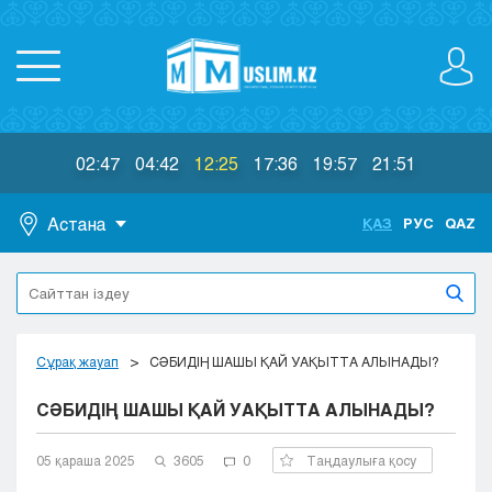
02:47
04:42
12:25
17:36
19:57
21:51
Астана
ҚАЗ
РУС
QAZ
Астана
Алматы
Актау
Актобе
Сұрақ жауап
СӘБИДІҢ ШАШЫ ҚАЙ УАҚЫТТА АЛЫНАДЫ?
Атырау
СӘБИДІҢ ШАШЫ ҚАЙ УАҚЫТТА АЛЫНАДЫ?
Жезказган
Караганда
Кокшетау
05 қараша 2025
3605
0
Таңдаулыға қосу
Костанай