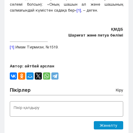
сәлемі болсын): «Оның шашын ал және шашының
салмағындай күмістен садақа бер»
[1]
, – деген.
ҚМДБ
Шариғат және пәтуа бөлімі
[1]
Имам Тирмизи, №1519.
Автор: айтбай арслан
Пікірлер
Кіру
Жөнелту