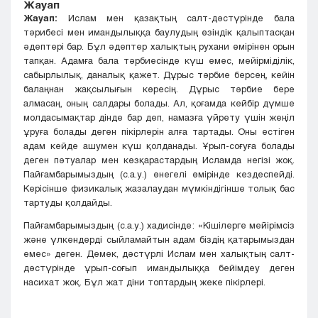
Жауап
Жауап:
Ислам мен қазақтың салт-дәстүрінде бала
тәрибесі мен имандылыққа баулудың өзіндік қалыптасқан
әдептері бар. Бұл әдептер халықтың рухани өмірінен орын
тапқан. Адамға бала тәрбиесінде күш емес, мейірміділік,
сабырлылық, даналық қажет. Дұрыс тәрбие берсең, кейін
балаңнан жақсылығын көресің. Дұрыс тәрбие бере
алмасаң, оның салдары болады. Ал, қоғамда кейбір дүмше
молдасымақтар дінде бар деп, намазға үйрету үшін жеңіл
ұруға болады деген пікірлерін алға тартады. Оны естіген
адам кейде ашумен күш қолданады. Ұрып-соғуға болады
деген пәтуалар мен көзқарастардың Исламда негізі жоқ.
Пайғамбарымыздың (с.а.у.) өнегелі өмірінде кездеспейді.
Керісінше физикалық жазалаудан мүмкіндігінше толық бас
тартуды қолдайды.
Пайғамбарымыздың (с.а.у.) хадисінде: «Кішілерге мейірімсіз
және үлкендерді сыйламайтын адам біздің қатарымыздан
емес» деген. Демек, дәстүрлі Ислам мен халықтың салт-
дәстүрінде ұрып-соғып имандылыққа бейімдеу деген
насихат жоқ. Бұл жат діни топтардың жеке пікірлері.