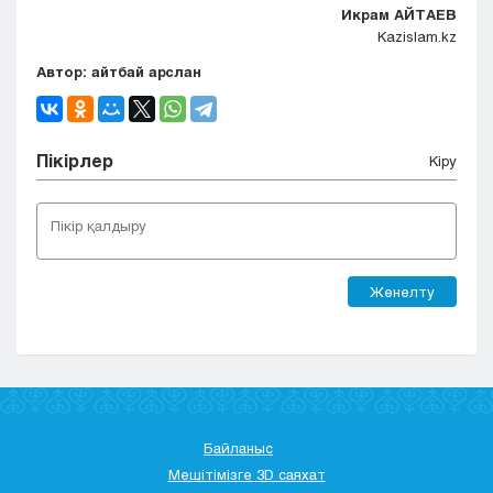
Икрам АЙТАЕВ
Kazislam.kz
Автор: айтбай арслан
Пікірлер
Кіру
Жөнелту
Байланыс
Мешітімізге 3D саяхат