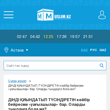
02:47
04:42
12:25
17:36
19:57
21:51
Астана
ҚАЗ
РУС
QAZ
Астана
Алматы
Актау
Актобе
Сұрақ жауап
Атырау
ДІНДІ ҚИЫНДАТЫП ТҮСІНДІРЕТІН кейбір бейресми
«уағызшылар» бар. Оларды тыңдауға бола ма?
Жезказган
Караганда
ДІНДІ ҚИЫНДАТЫП ТҮСІНДІРЕТІН кейбір
Кокшетау
бейресми «уағызшылар» бар. Оларды
тыңдауға бола ма?
Костанай