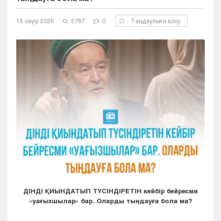
Кызылорда
15 сәуір 2026
Павлодар
2787
0
Таңдаулыға қосу
Петропавловск
Семей
Талдыкорган
Тараз
Туркестан
Уральск
Усть-Каменогорск
Шымкент
ДІНДІ ҚИЫНДАТЫП ТҮСІНДІРЕТІН кейбір бейресми
«уағызшылар» бар. Оларды тыңдауға бола ма?