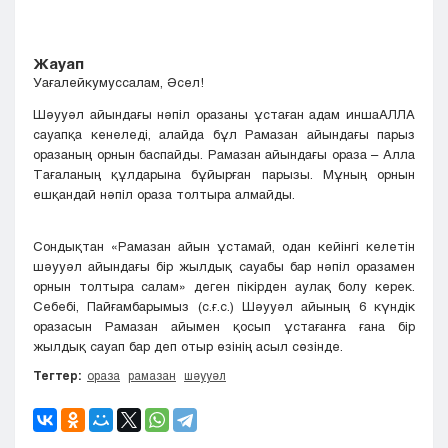
Жауап
Уағалейкумуссалам, Әсел!
Шәууәл айындағы нәпіл оразаны ұстаған адам иншаАЛЛА
сауапқа кенеледі, алайда бұл Рамазан айындағы парыз
оразаның орнын баспайды. Рамазан айындағы ораза – Алла
Тағаланың құлдарына бұйырған парызы. Мұның орнын
ешқандай нәпіл ораза толтыра алмайды.
Сондықтан «Рамазан айын ұстамай, одан кейінгі келетін
шәууәл айындағы бір жылдық сауабы бар нәпіл оразамен
орнын толтыра салам» деген пікірден аулақ болу керек.
Себебі, Пайғамбарымыз (с.ғ.с.) Шәууәл айының 6 күндік
оразасын Рамазан айымен қосып ұстағанға ғана бір
жылдық сауап бар деп отыр өзінің асыл сөзінде.
Тегтер:
ораза
рамазан
шәууәл