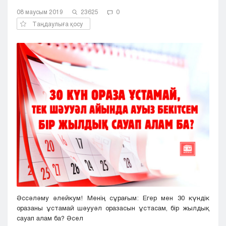
Кызылорда
08 маусым 2019
23625
0
Павлодар
Таңдаулыға қосу
Петропавловск
Семей
Талдыкорган
Тараз
Туркестан
Уральск
Усть-Каменогорск
Шымкент
Әссәләму әлейкум! Менің сұрағым: Егер мен 30 күндік
оразаны ұстамай шәууәл оразасын ұстасам, бір жылдық
сауап алам ба? Әсел