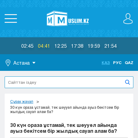
02:45
04:41
12:25
17:38
19:59
21:54
Астана
ҚАЗ
РУС
QAZ
Астана
Алматы
Актау
Актобе
Сұрақ жауап
Атырау
30 күн ораза ұстамай, тек шәууәл айында ауыз бекітсем бір
жылдық сауап алам ба?
Жезказган
Караганда
30 күн ораза ұстамай, тек шәууәл айында
Кокшетау
ауыз бекітсем бір жылдық сауап алам ба?
Костанай