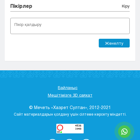
Пікірлер
Кіру
Жөнелту
Байланыс
Мешітімізге 3D саяхат
© Мечеть «Хазрет Султан», 2012-2021
Сайт материалдарын қолдану үшін сілтеме көрсету міндетті.