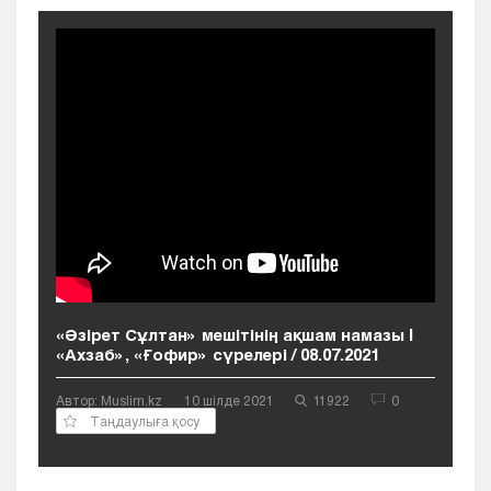
Кызылорда
Павлодар
Петропавловск
Семей
Талдыкорган
Тараз
Туркестан
Уральск
Усть-Каменогорск
Шымкент
«Әзірет Сұлтан» мешітінің ақшам намазы |
«Ахзаб», «Ғофир» сүрелері / 08.07.2021
Автор: Muslim.kz
10 шілде 2021
11922
0
Таңдаулыға қосу