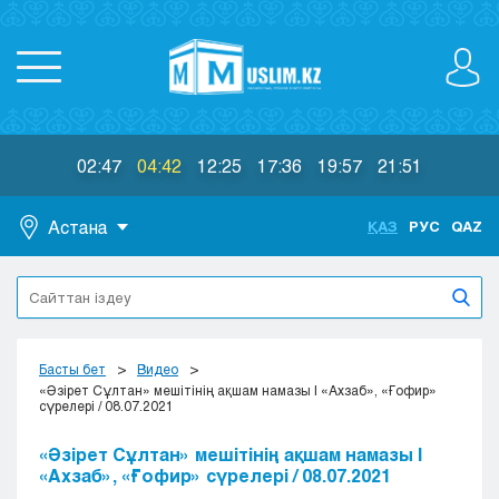
02:47
04:42
12:25
17:36
19:57
21:51
Астана
ҚАЗ
РУС
QAZ
Астана
Алматы
Актау
Актобе
Басты бет
Видео
Атырау
«Әзірет Сұлтан» мешітінің ақшам намазы | «Ахзаб», «Ғофир»
сүрелері / 08.07.2021
Жезказган
Караганда
«Әзірет Сұлтан» мешітінің ақшам намазы |
Кокшетау
«Ахзаб», «Ғофир» сүрелері / 08.07.2021
Костанай