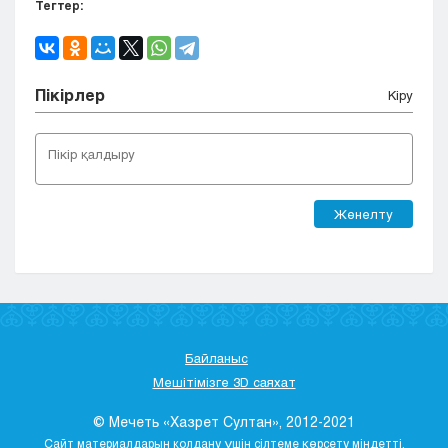
Тегтер:
Пікірлер
Кіру
Жөнелту
Байланыс
Мешітімізге 3D саяхат
© Мечеть «Хазрет Султан», 2012-2021
Сайт материалдарын қолдану үшін сілтеме көрсету міндетті.