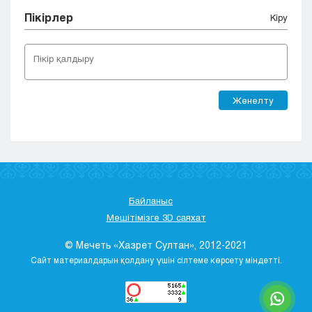
Пікірлер
Кіру
Жөнелту
Байланыс
Мешітімізге 3D саяхат
© Мечеть «Хазрет Султан», 2012-2021
Сайт материалдарын қолдану үшін сілтеме көрсету міндетті.