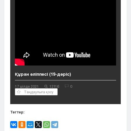
Кызылорда
Павлодар
Петропавловск
Семей
Талдыкорган
Тараз
Туркестан
Уральск
Усть-Каменогорск
Шымкент
Құран әліппесі (19-дәріс)
17 шілде 2021
12116
0
Таңдаулыға қосу
Тегтер: