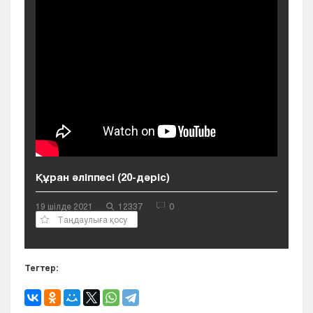
Кызылорда
Павлодар
Петропавловск
Семей
Талдыкорган
Тараз
Туркестан
Уральск
Усть-Каменогорск
Шымкент
Құран әліппесі (20-дәріс)
19 шілде 2021
12337
0
Таңдаулыға қосу
Тегтер: