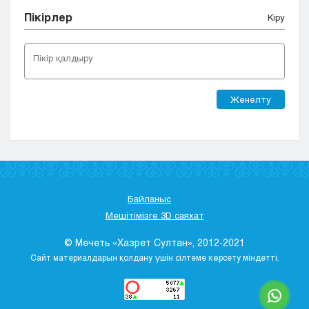
Пікірлер
Кіру
Жөнелту
Байланыс
Мешітімізге 3D саяхат
© Мечеть «Хазрет Султан», 2012-2021
Сайт материалдарын қолдану үшін сілтеме көрсету міндетті.