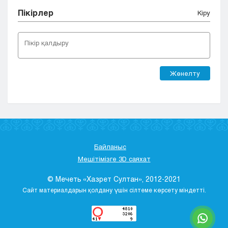
Пікірлер
Кіру
Жөнелту
Байланыс
Мешітімізге 3D саяхат
© Мечеть «Хазрет Султан», 2012-2021
Сайт материалдарын қолдану үшін сілтеме көрсету міндетті.