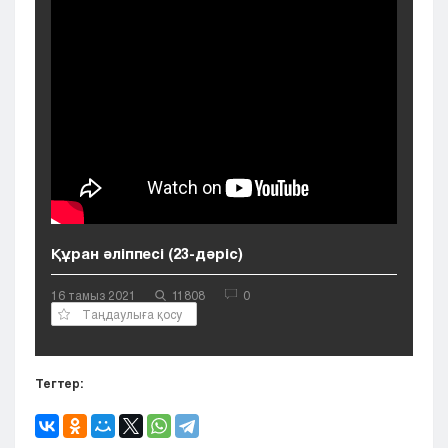
Кызылорда
Павлодар
Петропавловск
Семей
Талдыкорган
Тараз
Туркестан
Уральск
Усть-Каменогорск
Шымкент
Құран әліппесі (23-дәріс)
16 тамыз 2021
11808
0
Таңдаулыға қосу
Тегтер: