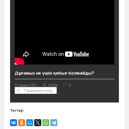
Кызылорда
Павлодар
Петропавловск
Семей
Талдыкорган
Тараз
Туркестан
Уральск
Усть-Каменогорск
Шымкент
Дұғамыз не үшін қабыл болмайды?
11 қазан 2021
12054
0
Таңдаулыға қосу
Тегтер: