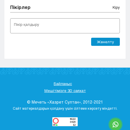
Пікірлер
Кіру
Жөнелту
Байланыс
Мешітімізге 3D саяхат
© Мечеть «Хазрет Султан», 2012-2021
Сайт материалдарын қолдану үшін сілтеме көрсету міндетті.