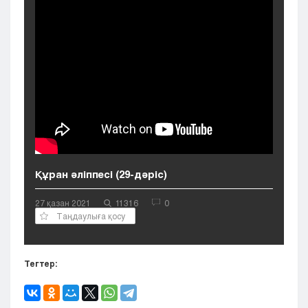
Кызылорда
Павлодар
Петропавловск
Семей
Талдыкорган
Тараз
Туркестан
Уральск
Усть-Каменогорск
Шымкент
Құран әліппесі (29-дәріс)
27 қазан 2021
11316
0
Таңдаулыға қосу
Тегтер: