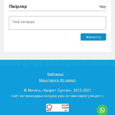
Пікірлер
Кіру
Жөнелту
Байланыс
Мешітімізге 3D саяхат
© Мечеть «Хазрет Султан», 2012-2021
Сайт материалдарын қолдану үшін сілтеме көрсету міндетті.