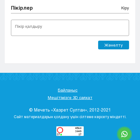
Пікірлер
Кіру
Жөнелту
Байланыс
Мешітімізге 3D саяхат
© Мечеть «Хазрет Султан», 2012-2021
Сайт материалдарын қолдану үшін сілтеме көрсету міндетті.