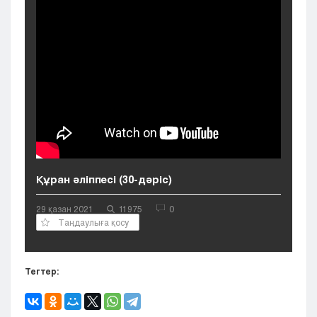
Кызылорда
Павлодар
Петропавловск
Семей
Талдыкорган
Тараз
Туркестан
Уральск
Усть-Каменогорск
Шымкент
Құран әліппесі (30-дәріс)
29 қазан 2021
11975
0
Таңдаулыға қосу
Тегтер: