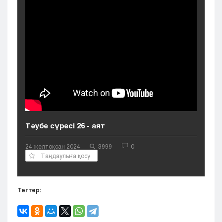
Кызылорда
Павлодар
Петропавловск
Семей
Талдыкорган
Тараз
Туркестан
Уральск
Усть-Каменогорск
Шымкент
Тәубе сүресі 26 - аят
24 желтоқсан 2024
3999
0
Таңдаулыға қосу
Тегтер: