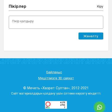
Пікірлер
Кіру
Жөнелту
Байланыс
Мешітімізге 3D саяхат
© Мечеть «Хазрет Султан», 2012-2021
Сайт материалдарын қолдану үшін сілтеме көрсету міндетті.