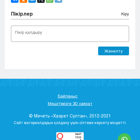
Пікірлер
Кіру
Жөнелту
Байланыс
Мешітімізге 3D саяхат
© Мечеть «Хазрет Султан», 2012-2021
Сайт материалдарын қолдану үшін сілтеме көрсету міндетті.