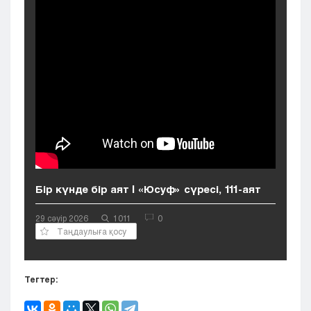
Кызылорда
Павлодар
Петропавловск
Семей
Талдыкорган
Тараз
Туркестан
Уральск
Усть-Каменогорск
Шымкент
Бір күнде бір аят | «Юсуф» сүресі, 111-аят
29 сәуір 2026
1011
0
Таңдаулыға қосу
Тегтер: