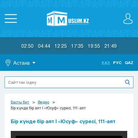
02:50
04:44
12:25
17:35
19:55
21:49
Астана
ҚАЗ
РУС
QAZ
Астана
Алматы
Актау
Актобе
Басты бет
Видео
Атырау
Бір күнде бір аят | «Юсуф» сүресі, 111-аят
Жезказган
Бір күнде бір аят | «Юсуф» сүресі, 111-аят
Караганда
Кокшетау
Костанай