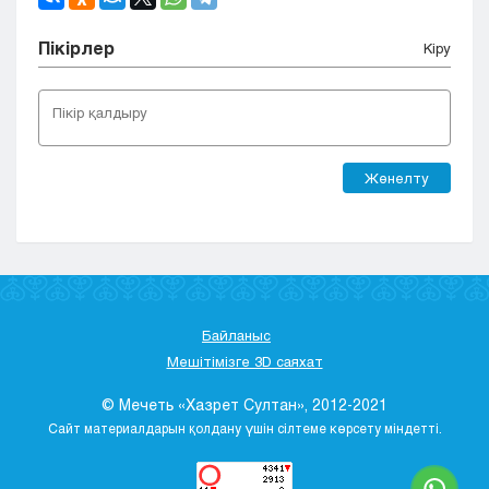
Пікірлер
Кіру
Жөнелту
Байланыс
Мешітімізге 3D саяхат
© Мечеть «Хазрет Султан», 2012-2021
Сайт материалдарын қолдану үшін сілтеме көрсету міндетті.