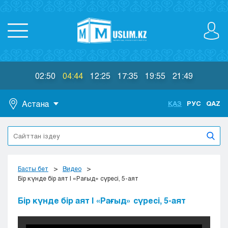
02:50
04:44
12:25
17:35
19:55
21:49
Астана
ҚАЗ
РУС
QAZ
Астана
Алматы
Актау
Актобе
Басты бет
Видео
Атырау
Бір күнде бір аят | «Рағыд» сүресі, 5-аят
Жезказган
Бір күнде бір аят | «Рағыд» сүресі, 5-аят
Караганда
Кокшетау
Костанай