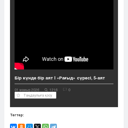
Кызылорда
Павлодар
Петропавловск
Семей
Талдыкорган
Тараз
Туркестан
Уральск
Усть-Каменогорск
Шымкент
Бір күнде бір аят | «Рағыд» сүресі, 5-аят
01 мамыр 2026
1216
0
Таңдаулыға қосу
Тегтер: