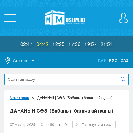
02:47
04:42
12:25
17:36
19:57
21:51
Астана
ҚАЗ
РУС
QAZ
Астана
Алматы
Актау
Актобе
Мақалалар
ДАНАНЫҢ СӨЗІ (Бабаның балаға айтқаны)
Атырау
ДАНАНЫҢ СӨЗІ (Бабаның балаға айтқаны)
Жезказган
Караганда
Кокшетау
07 мамыр 2025
4460
0
Таңдаулыға қосу
Костанай