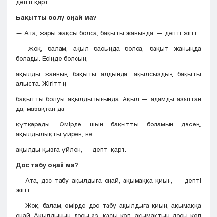
депті қарт.
Бақытты болу оңай ма?
— Ата, жары жақсы болса, бақыты жанында, — депті жігіт.
— Жоқ, балам, ақыл басыңда болса, бақыт жаныңда
болады. Есіңде болсын,
ақылды жанның бақыты алдында, ақылсыздың бақыты
алыста. Жігіттің
бақытты болуы ақылдылығында. Ақыл — адамды азаптан
да, мазақтан да
құтқарады. Өмірде шын бақытты боламын десең,
ақылдылықты үйрен, не
ақылды қызға үйлен, — депті қарт.
Дос табу оңай ма?
— Ата, дос табу ақылдыға оңай, ақымаққа қиын, — депті
жігіт.
— Жоқ, балам, өмірде дос табу ақылдыға қиын, ақымаққа
оңай. Ақылдының досы аз, қасы көп, ақымақтың досы көп