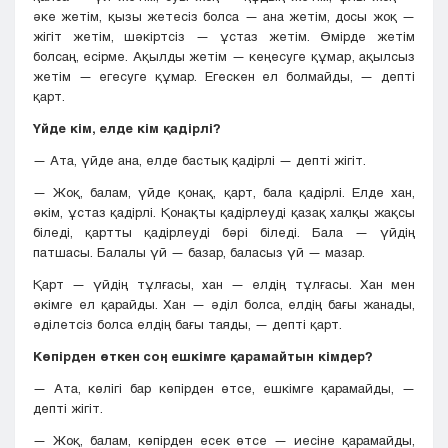
әке жетім, қызы жетесіз болса — ана жетім, досы жоқ —
жігіт жетім, шәкіртсіз — ұстаз жетім. Өмірде жетім
болсаң, есірме. Ақылды жетім — кеңесуге құмap, ақылсыз
жетім — егесуге құмар. Егескен ел болмайды, — депті
қарт.
Үйде кім, елде кім қадірлі?
— Ата, үйде ана, елде бастық қадірлі — депті жігіт.
— Жоқ, балам, үйде қонақ, қарт, бала қадірлі. Елде хан,
әкім, ұстаз қадірлі. Қонақты қадірлеуді қазақ халқы жақсы
бiлeдi, қартты қадірлеуді бәpi біледі. Бала — үйдің
патшасы. Балалы үй — базар, баласыз үй — мазар.
Қарт — үйдің тұлғасы, хан — елдің тұлғасы. Хан мен
әкімгe ел қарайды. Хан — әділ болса, елдің бағы жанады,
әділетсіз болса елдің бағы таяды, — депті қарт.
Көпірден өткен соң ешкімге қарамайтын кімдер?
— Ата, көлігі бар көпірден өтсе, ешкімге қарамайды, —
депті жігіт.
— Жоқ, балам, көпірден есек өтсе — иесіне қарамайды,