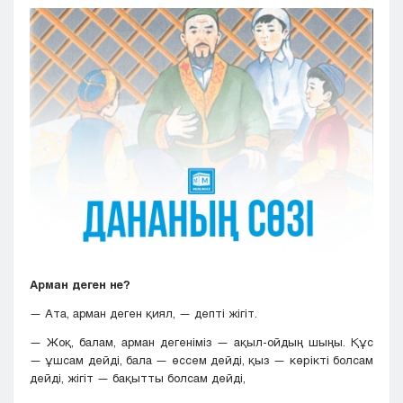
Кызылорда
Павлодар
Петропавловск
Семей
Талдыкорган
Тараз
Туркестан
Уральск
Усть-Каменогорск
Шымкент
Арман деген не?
— Ата, арман деген қиял, — депті жігіт.
— Жоқ, балам, арман дегеніміз — ақыл-ойдың шыңы. Құс
— ұшсам дейді, бала — өссем дейді, қыз — көpiктi болсам
дейді, жігіт — бақытты болсам дейді,