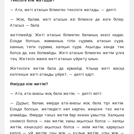
Тексізге кім жатады?
— Ата, жеті атасын білмеген тексізге жатады, — депті.
— Жоқ, балам, жеті атасын өзі білмесе де өзге білер.
Атасыз — бала
жетілмейді. Жеті атасын білмеген баланың әкeci надан.
Есіңде болсын, жаманның тілін сұрама, атасын сұра,
ханның тегін сұрама, халқын сұра. Ақылды ханда тек
болса да, кек болмайды. Жеті атасын білмеген жетім ұлға
тең. Жетесіз жанға жеті атасын үйрету қиын.
Жетесізге жетім бала да ермейді. Ұлыңа жеті жасқа
келгенше жеті атаңды үйрет, — депті қарт.
Өмірде кім жетім?
— Ата, ата-анасы жоқ бала жетім, — депті жігіт.
— Дұрыс, балам, өмірде ата-анасы жоқ бала тipi жетім.
Eciңдe болсын, жетімдікті көп көрген, жеңіске тез жете
алмайды. Өмірде тоғыз жетім бар екенін ұмытпа. Халқына
сeнiмciз болса — хан жетім, ханы ақылсыз болса — халқы
жетім, кеңесшісі ақылсыз болса — әкім жетім, қараусыз
қалса — үй жетім, суы жоқ — құдық жетім, ұлы жоқ —