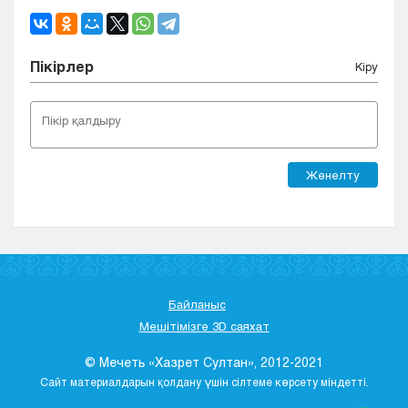
Пікірлер
Кіру
Жөнелту
Байланыс
Мешітімізге 3D саяхат
© Мечеть «Хазрет Султан», 2012-2021
Сайт материалдарын қолдану үшін сілтеме көрсету міндетті.