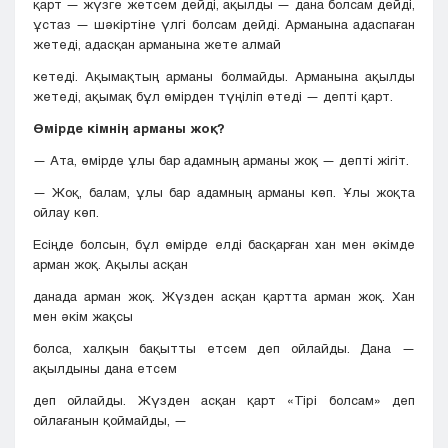
қарт — жүзге жетсем дейді, ақылды — дана болсам дейді,
ұстаз — шәкіртіне үлгі болсам дейді. Арманына адаспаған
жетеді, адасқан арманына жете алмай
кетеді. Ақымақтың арманы болмайды. Арманына ақылды
жетеді, ақымақ бұл өмірден түңіліп өтеді — депті қарт.
Өмірде кімнің арманы жоқ?
— Ата, өмірде ұлы бар адамның арманы жоқ — депті жігіт.
— Жоқ, балам, ұлы бар адамның арманы көп. Ұлы жоқта
ойлау көп.
Есіңде болсын, бұл өмірде елді басқарған хан мен әкімде
арман жоқ. Ақылы асқан
данада арман жоқ. Жүзден асқан қартта арман жоқ. Хан
мен әкім жақсы
болса, халқын бақытты етсем деп ойлайды. Дана —
ақылдыны дана етсем
деп ойлайды. Жүзден асқан қарт «Tipi болсам» деп
ойлағанын қоймайды, —