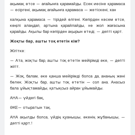
ақымақ өтсе — ағайынға қарамайды. Есек иесіне қарамаса
— ecipгені, ақымақ ағайынға қарамаса — жетіскені, хан
халқына қарамаса — тірідей өлгені. Көпірден көсем өтсе,
көңілі алаңдап, артына қарайлайды, не жол жағасына
қарайды. Ақылы бар көпірден ақырын өтеді, — депті қарт.
Жоқты бар, ашты тоқ eтетін кім?
Жігітке:
— Ата, жоқты бар, ашты тоқ ететін мейірімді әке, — депті
жігіт.
— Жоқ, балам, әке қанша мейірімді болса да, ананың жөні
бөлек. Жоқты бар, ашты тоқ ететін — сол ана. Анасыз
бала ұйықтамайды, қатықсыз айран ұйымайды.
АНА— үйдегі бақ,
ӘКЕ— отыратын тақ.
АНА ақылды болса, үйдің қуанышы, әкенің жұбанышы, —
депті қарт.!