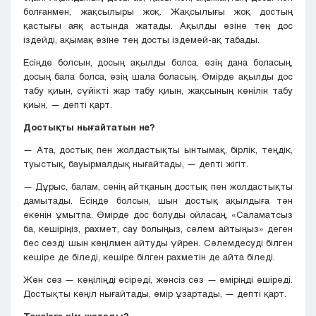
болғанмен, жақсылыры жоқ. Жақсылығы жоқ достың
қастығы аяқ астында жатады. Ақылды өзіне тең дос
іздейді, ақымақ өзіне тең досты іздемей-ақ табады.
Ecіңде болсын, досың ақылды болса, өзің дана боласың,
досың бала болса, өзің шала боласың. Өмірде ақылды дос
табу қиын, сүйікті жар табу қиын, жақсының көнілін табу
қиын, — депті қарт.
Достықты нығайтатын не?
— Ата, достық пен жолдастықты ынтымақ, бірлік, теңдік,
туыстық, бауырмалдық нығайтады, — депті жігіт.
— Дұрыс, балам, сенің айтқаның достық пен жолдастықты
дамытады. Eciңде болсын, шын достық ақылдыға тән
екенін ұмытпа. Өмірде дос болуды ойласаң, «Саламатсыз
ба, кешіріңіз, рахмет, сау болыңыз, сәлем айтыңыз» деген
бес сөзді шын көңілмен айтуды үйрен. Сәлемдесуді білген
кeшipe де біледі, кешіре білген рахметін де айта біледі.
Жөн сөз — көңіліңді өcipeді, жөнсіз сөз — өміріңді өшіреді.
Достықты көңіл нығайтады, өмір ұзартады, — депті қарт.