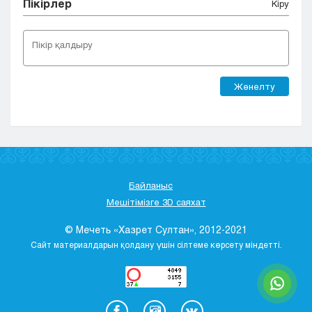
Пікірлер
Кіру
Жөнелту
Байланыс
Мешітімізге 3D саяхат
© Мечеть «Хазрет Султан», 2012-2021
Сайт материалдарын қолдану үшін сілтеме көрсету міндетті.