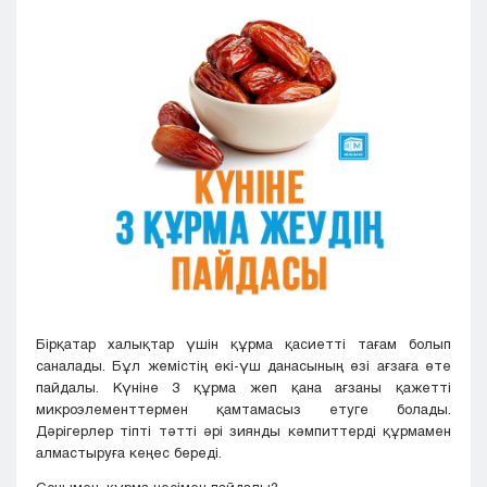
Кызылорда
Павлодар
Петропавловск
Семей
Талдыкорган
Тараз
Туркестан
Уральск
Усть-Каменогорск
Шымкент
Бірқатар халықтар үшін құрма қасиетті тағам болып
саналады. Бұл жемістің екі-үш данасының өзі ағзаға өте
пайдалы. Күніне 3 құрма жеп қана ағзаны қажетті
микроэлементтермен қамтамасыз етуге болады.
Дәрігерлер тіпті тәтті әрі зиянды кәмпиттерді құрмамен
алмастыруға кеңес береді.