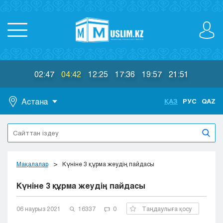
02:47
04:42
12:25
17:36
19:57
21:51
Астана
ҚАЗ
РУС
QAZ
Астана
Алматы
Актау
Актобе
Мақалалар
Күніне 3 құрма жеудің пайдасы
Атырау
Күніне 3 құрма жеудің пайдасы
Жезказган
Караганда
Кокшетау
06 наурыз 2021
16337
0
Таңдаулыға қосу
Костанай