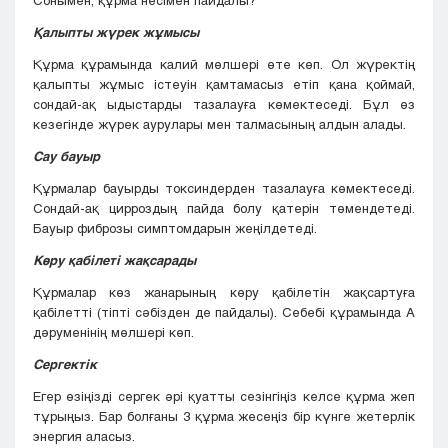
Сонымен, құрма несімен пайдалы?
Қалыпты жүрек жұмысы
Құрма құрамында калий мөлшері өте көп. Ол жүректің
қалыпты жұмыс істеуін қамтамасыз етіп қана қоймай,
сондай-ақ ыдыстарды тазалауға көмектеседі. Бұл өз
кезегінде жүрек аурулары мен талмасының алдын алады.
Сау бауыр
Құрмалар бауырды токсиндерден тазалауға көмектеседі.
Сондай-ақ цирроздың пайда болу қатерін төмендетеді.
Бауыр фиброзы симптомдарын жеңілдетеді.
Көру қабілеті жақсарады
Құрмалар көз жанарының көру қабілетін жақсартуға
қабілетті (тіпті сәбізден де пайдалы). Себебі құрамында А
дәруменінің мөлшері көп.
Сергектік
Егер өзіңізді сергек әрі қуатты сезінгіңіз келсе құрма жеп
тұрыңыз. Бар болғаны 3 құрма жесеңіз бір күнге жетерлік
энергия аласыз.