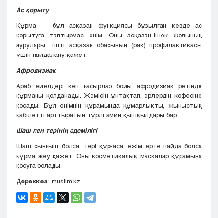
Ас қорыту
Құрма — бұл асқазан функциясы бұзылған кезде ас
қорытуға таптырмас өнім. Оны асқазан-ішек жолының
аурулары, тіпті асқазан обасының (рак) профилактикасы
үшін пайдалану қажет.
Афродизиак
Араб әйелдері көп ғасырлар бойы афродизиак ретінде
құрманы қолданады. Жемісін ұнтақтап, ерлердің кофесіне
қосады. Бұл өнімнің құрамында құмарлықты, жыныстық
қабілетті арттыратын түрлі амин қышқылдары бар.
Шаш пен терінің әдемілігі
Шаш сынғыш болса, тері құрғаса, әжім ерте пайда болса
құрма жеу қажет. Оны косметикалық маскалар құрамына
қосуға болады.
Дереккөз
: muslim.kz