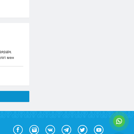
дердің
ігі мен