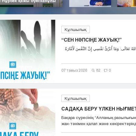
| Нұрбек қажы Әуесханұлы
Құлшылық
“СЕН НӘПСІҢЕ ЖАУЫҚ!”
07 тамыз 2026
82
0
Құлшылық
САДАҚА БЕРУ ҮЛКЕН НЫҒМЕТ,
Бақара сүресінің “Aлланың разылығын
жан-тәнімен қалап және көкіректерінд.