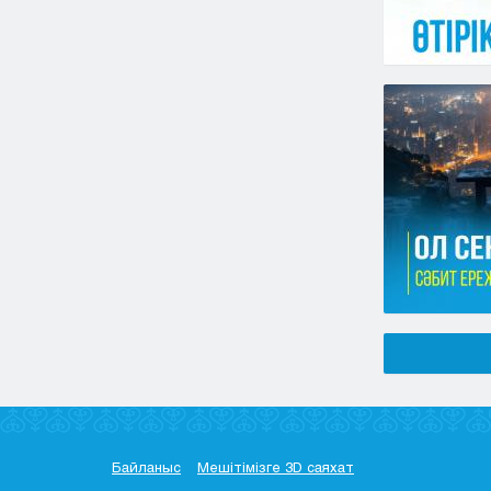
Байланыс
Мешітімізге 3D саяхат