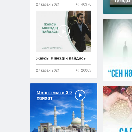
тұрады 
27 қазан 2021
40370
Жақсы мінездің пайдасы
27 қазан 2021
20865
Мешітімізге 3D
саяхат