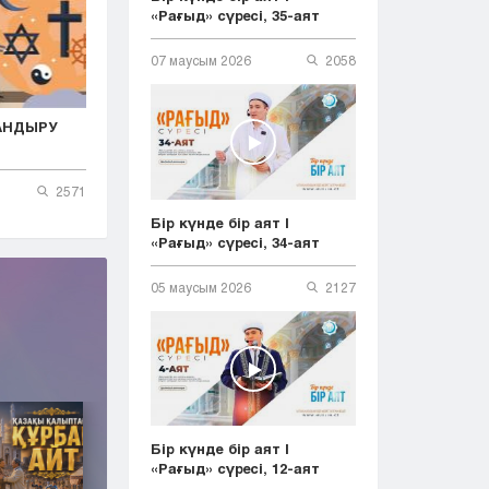
«Рағыд» сүресі, 35-аят
07 маусым 2026
2058
АНДЫРУ
2571
Бір күнде бір аят |
«Рағыд» сүресі, 34-аят
05 маусым 2026
2127
Бір күнде бір аят |
«Рағыд» сүресі, 12-аят