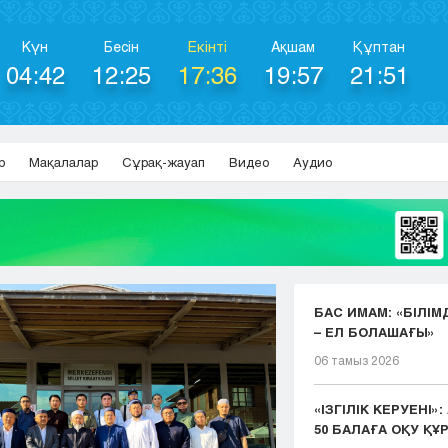
Күн
Бесін
Екінті
Ақшам
Құптан
04:42
12:25
17:36
19:57
21:51
р
Мақалалар
Сұрақ-жауап
Видео
Аудио
БАС ИМАМ: «БІЛІМ
– ЕЛ БОЛАШАҒЫ»
06 тамыз 2026
«ІЗГІЛІК КЕРУЕНІ»
50 БАЛАҒА ОҚУ ҚҰР