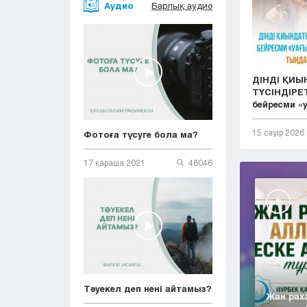
Аудио
Барлық аудио
ДІНДІ ҚИ
ТҮСІНДІРЕТ
бейресми «у.
15 сәуір 2026
Фотоға түсуге бола ма?
17 қараша 2021
48046
Тәуекел деп нені айтамыз?
Жан рах