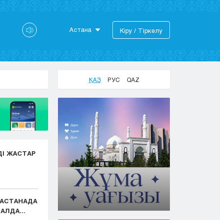
Астана
Кіру / Тіркелу
Астана
Алматы
Актау
ҚАЗ
РУС
QAZ
Актобе
Атырау
Жезказган
Караганда
Кокшетау
Костанай
ДІ ЖАСТАР
Кызылорда
Павлодар
Петропавловск
Семей
: АСТАНАДА
Талдыкорган
АЛДА...