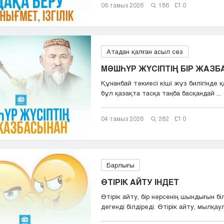
06 тамыз 2026
186
0
Атадан қалған асыл сөз
МӘШҺҮР ЖҮСІПТІҢ БІР ЖАЗ
Құнанбай тәкиесі кіші жүз билігінде қа
бұл қазақта тасқа таңба басқандай ...
04 тамыз 2026
282
0
Барлығы
ӨТІРІК АЙТУ ІНДЕТ
Өтірік айту, бір нәрсенің шындығын бі
дегенді білдіреді. Өтірік айту, мылқаул