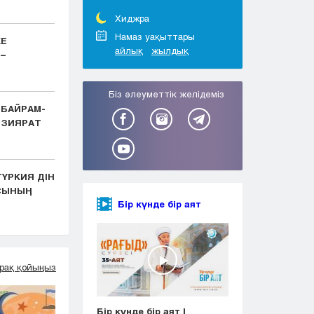
Тараз
Туркестан
Хиджра
Уральск
Намаз уақыттары
КЕ
айлық
жылдық
Усть-Каменогорск
–
Шымкент
Біз әлеуметтік желідеміз
 БАЙРАМ-
 ЗИЯРАТ
ҮРКИЯ ДІН
АСЫНЫҢ
Бір күнде бір аят
рақ қойыңыз
Бір күнде бір аят |