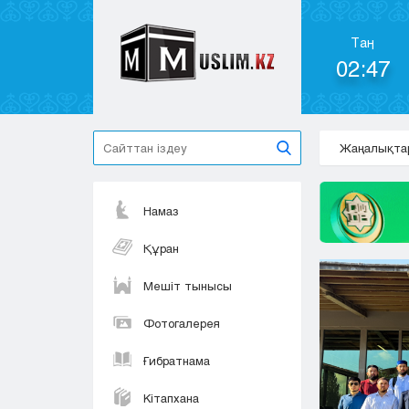
Таң
02:47
Жаңалықта
Намаз
Құран
Мешіт тынысы
Фотогалерея
Ғибратнама
Кітапхана