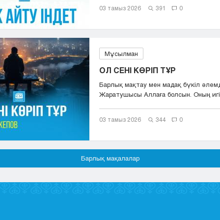
03 тамыз 2026
391
0
Мұсылман
ОЛ СЕНІ КӨРІП ТҰР
Барлық мақтау мен мадақ бүкіл әлем
Жаратушысы Аллаға болсын. Оның игіл
сәле...
03 тамыз 2026
344
0
Барлық мақалалар