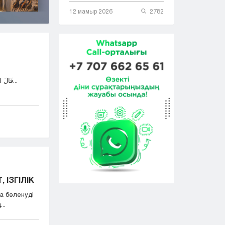
12 мамыр 2026
2782
قَالَ اللهُ تَعَالَى: وَمَٓا اُبَرِّئُ نَفْسِي إِنَّ النَّفْسَ لَأَمَّارَةٌ...
 ІЗГІЛІК
а бөленуді
..