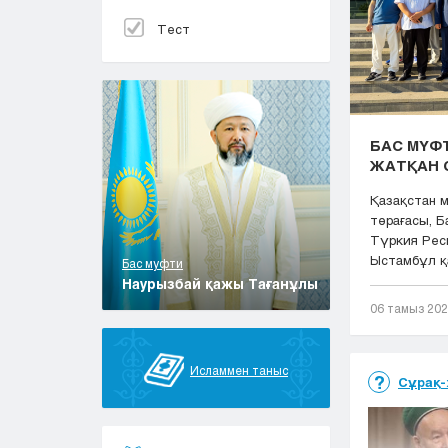
Тест
БАС МҮФТ
ЖАТҚАН 
Қазақстан 
төрағасы, 
Түркия Рес
Ыстамбұл қа
Бас муфти
Наурызбай қажы Тағанұлы
06 тамыз 20
Исламмен таныс
Сұрақ-