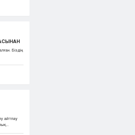
БАСЫНАН
лған. Біздің
лу айтпау
ық...