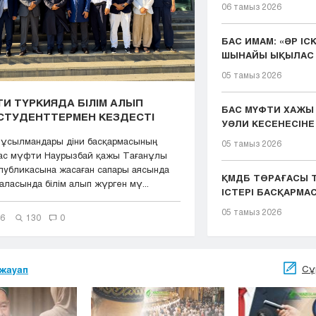
06 тамыз 2026
БАС ИМАМ: «ӘР ІС
ШЫНАЙЫ ЫҚЫЛАС 
ҚЫЗМЕТІМІЗДІҢ ...
05 тамыз 2026
И ТҮРКИЯДА БІЛІМ АЛЫП
БАС МҮФТИ ХАЖЫ
СТУДЕНТТЕРМЕН КЕЗДЕСТІ
УӘЛИ КЕСЕНЕСІНЕ
ЖАСАДЫ
мұсылмандары діни басқармасының
05 тамыз 2026
Бас мүфти Наурызбай қажы Тағанұлы
публикасына жасаған сапары аясында
ҚМДБ ТӨРАҒАСЫ Т
ласында білім алып жүрген мү...
ІСТЕРІ БАСҚАРМ
ТӨР...
05 тамыз 2026
26
130
0
Сұ
жауап