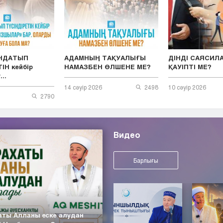
ЫНДАТЫП
АДАМНЫҢ ТАҚУАЛЫҒЫ
ДІНДІ САЯСИЛ
ІН кейбір
НАМАЗБЕН ӨЛШЕНЕ МЕ?
ҚАУІПТІ МЕ?
..
14 сәуір 2026
2498
10 сәуір 2026
2790
Видео
Барлығы
аты Алланы еске алудан