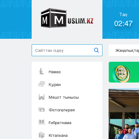
Таң
02:47
Жаңалықта
Намаз
Құран
Мешіт тынысы
Фотогалерея
Ғибратнама
Кітапхана