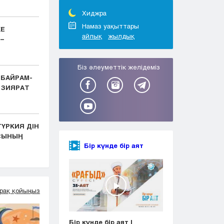
Тараз
Туркестан
Хиджра
Уральск
Намаз уақыттары
КЕ
айлық
жылдық
Усть-Каменогорск
–
Шымкент
Біз әлеуметтік желідеміз
 БАЙРАМ-
 ЗИЯРАТ
ҮРКИЯ ДІН
АСЫНЫҢ
Бір күнде бір аят
рақ қойыңыз
Бір күнде бір аят |