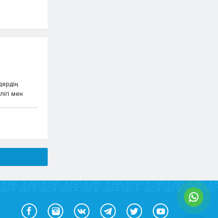
дердің
ігі мен