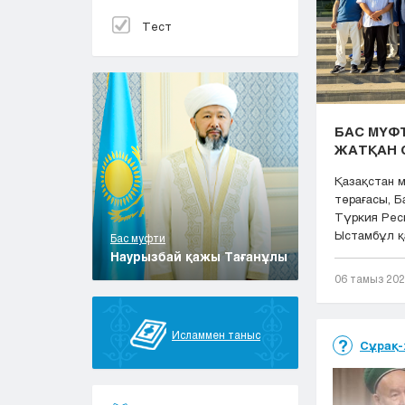
Тест
БАС МҮФТ
ЖАТҚАН 
Қазақстан 
төрағасы, 
Түркия Рес
Ыстамбұл қа
Бас муфти
Наурызбай қажы Тағанұлы
06 тамыз 20
Исламмен таныс
Сұрақ-