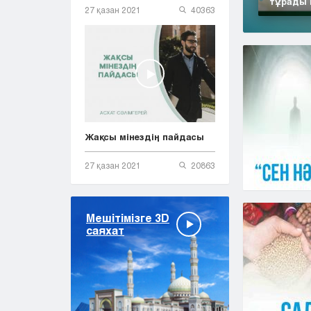
тұрады 
27 қазан 2021
40363
Жақсы мінездің пайдасы
27 қазан 2021
20863
Мешітімізге 3D
саяхат