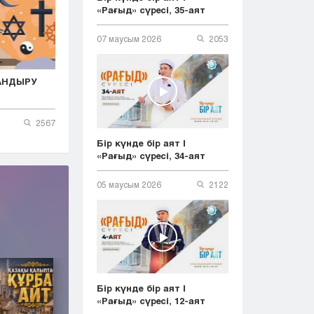
«Рағыд» сүресі, 35-аят
07 маусым 2026
2053
АНДЫРУ
2567
Бір күнде бір аят |
«Рағыд» сүресі, 34-аят
05 маусым 2026
2122
Бір күнде бір аят |
«Рағыд» сүресі, 12-аят