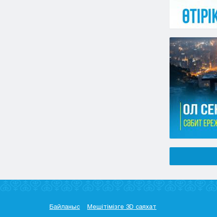
Байланыс
Мешітімізге 3D саяхат