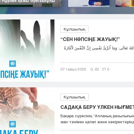
| Нұрбек қажы Әуесханұлы
Құлшылық
“СЕН НӘПСІҢЕ ЖАУЫҚ!”
07 тамыз 2026
62
0
Құлшылық
САДАҚА БЕРУ ҮЛКЕН НЫҒМЕТ,
Бақара сүресінің “Aлланың разылығын
жан-тәнімен қалап және көкіректерінд.