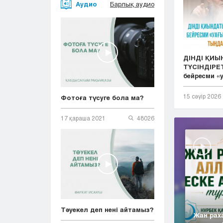
Аудио
Барлық аудио
ДІНДІ ҚИ
ТҮСІНДІРЕТ
бейресми «у.
15 сәуір 2026
Фотоға түсуге бола ма?
17 қараша 2021
48026
Тәуекел деп нені айтамыз?
Жан рах