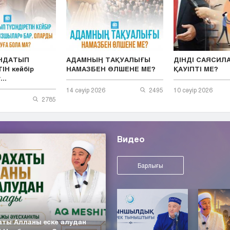
ЫНДАТЫП
АДАМНЫҢ ТАҚУАЛЫҒЫ
ДІНДІ САЯСИЛ
ІН кейбір
НАМАЗБЕН ӨЛШЕНЕ МЕ?
ҚАУІПТІ МЕ?
..
14 сәуір 2026
2495
10 сәуір 2026
2785
Видео
Барлығы
аты Алланы еске алудан