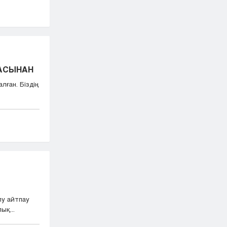
БАСЫНАН
лған. Біздің
лу айтпау
ық...