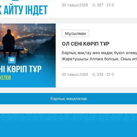
03 тамыз 2026
387
0
Мұсылман
ОЛ СЕНІ КӨРІП ТҰР
Барлық мақтау мен мадақ бүкіл әлем
Жаратушысы Аллаға болсын. Оның игіл
сәле...
03 тамыз 2026
339
0
Барлық мақалалар