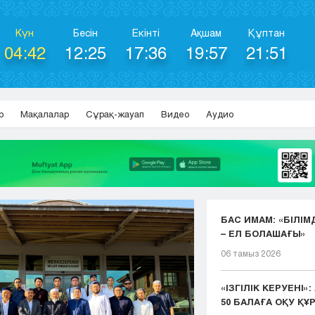
Күн
Бесін
Екінті
Ақшам
Құптан
04:42
12:25
17:36
19:57
21:51
р
Мақалалар
Сұрақ-жауап
Видео
Аудио
БАС ИМАМ: «БІЛІМ
– ЕЛ БОЛАШАҒЫ»
06 тамыз 2026
«ІЗГІЛІК КЕРУЕНІ»
50 БАЛАҒА ОҚУ ҚҰР