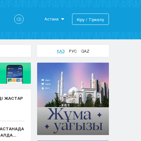
Астана
Кіру / Тіркелу
Астана
Алматы
Актау
ҚАЗ
РУС
QAZ
Актобе
Атырау
Жезказган
Караганда
Кокшетау
Костанай
ДІ ЖАСТАР
Кызылорда
Павлодар
Петропавловск
Семей
: АСТАНАДА
Талдыкорган
АЛДА...