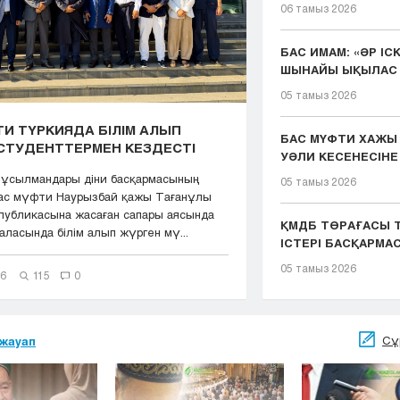
06 тамыз 2026
БАС ИМАМ: «ӘР ІС
ШЫНАЙЫ ЫҚЫЛАС 
ҚЫЗМЕТІМІЗДІҢ ...
05 тамыз 2026
И ТҮРКИЯДА БІЛІМ АЛЫП
БАС МҮФТИ ХАЖЫ
СТУДЕНТТЕРМЕН КЕЗДЕСТІ
УӘЛИ КЕСЕНЕСІНЕ
ЖАСАДЫ
мұсылмандары діни басқармасының
05 тамыз 2026
Бас мүфти Наурызбай қажы Тағанұлы
публикасына жасаған сапары аясында
ҚМДБ ТӨРАҒАСЫ Т
ласында білім алып жүрген мү...
ІСТЕРІ БАСҚАРМ
ТӨР...
05 тамыз 2026
26
115
0
Сұ
жауап