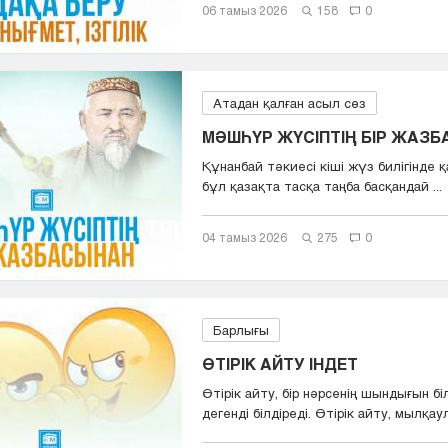
06 тамыз 2026
158
0
Атадан қалған асыл сөз
МӘШҺҮР ЖҮСІПТІҢ БІР ЖАЗ
Құнанбай тәкиесі кіші жүз билігінде қа
бұл қазақта тасқа таңба басқандай ...
04 тамыз 2026
275
0
Барлығы
ӨТІРІК АЙТУ ІНДЕТ
Өтірік айту, бір нәрсенің шындығын бі
дегенді білдіреді. Өтірік айту, мылқаул