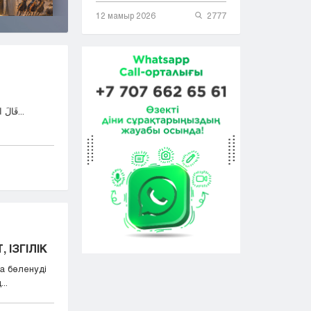
12 мамыр 2026
2777
قَالَ اللهُ تَعَالَى: وَمَٓا اُبَرِّئُ نَفْسِي إِنَّ النَّفْسَ لَأَمَّارَةٌ...
 ІЗГІЛІК
а бөленуді
..