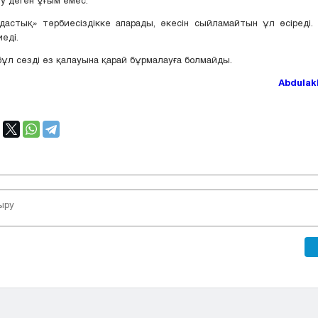
дастық» тәрбиесіздікке апарады, әкесін сыйламайтын ұл өсіреді.
иеді.
ұл сөзді өз қалауына қарай бұрмалауға болмайды.
Abdulak