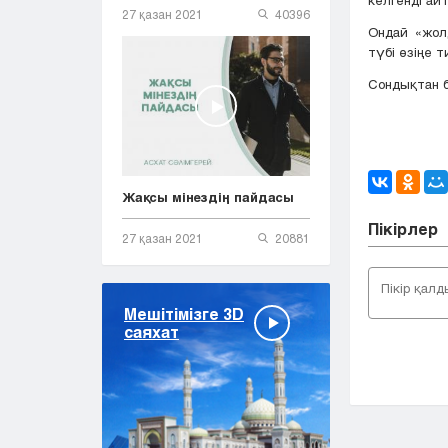
27 қазан 2021
40396
Ондай «жол
түбі өзіңе т
Сондықтан б
Жақсы мінездің пайдасы
Пікірлер
27 қазан 2021
20881
Мешітімізге 3D
саяхат