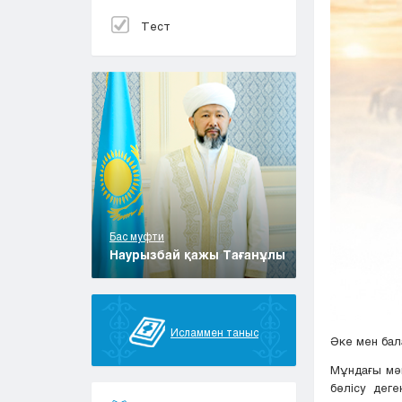
Тест
Бас муфти
Наурызбай қажы Тағанұлы
Исламмен таныс
Әке мен бал
Мұндағы мән
бөлісу дег