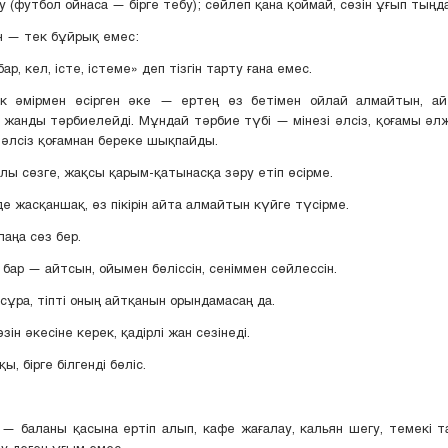
у (футбол ойнаса — бірге тебу); сөйлеп қана қоймай, сөзін ұғып тыңда
н — тек бұйрық емес:
бар, кел, істе, істеме» деп тізгін тарту ғана емес.
к әмірмен өсірген әке — ертең өз бетімен ойлай алмайтын, ай
жанды тәрбиелейді. Мұндай тәрбие түбі — мінезі әлсіз, қоғамы әл
 әлсіз қоғамнан береке шықпайды.
ы сөзге, жақсы қарым-қатынасқа зәру етіп өсірме.
де жасқаншақ, өз пікірін айта алмайтын күйге түсірме.
аңа сөз бер.
 бар — айтсын, ойымен бөліссін, сеніммен сөйлессін.
сұра, тіпті оның айтқанын орындамасаң да.
зін әкесіне керек, қадірлі жан сезінеді.
қы, бірге білгенді бөліс.
— баланы қасына ертіп алып, кафе жағалау, кальян шегу, темекі т
ту деген ұғым емес.