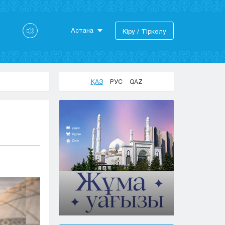
Астана
Кіру / Тіркелу
Астана
Алматы
Актау
ҚАЗ
РУС
QAZ
Актобе
Атырау
Жезказган
Караганда
Кокшетау
Костанай
Кызылорда
Павлодар
Петропавловск
Семей
Талдыкорган