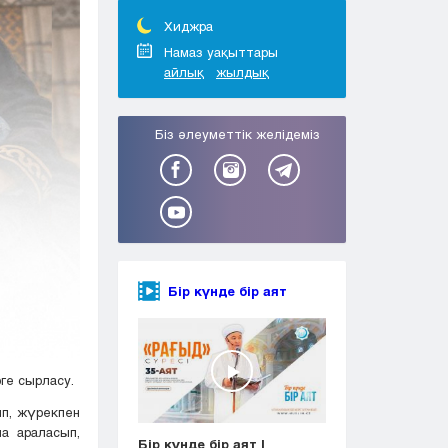
Тараз
Туркестан
Хиджра
Уральск
Намаз уақыттары
айлық
жылдық
Усть-Каменогорск
Шымкент
Біз әлеуметтік желідеміз
Бір күнде бір аят
ге сырласу.
ып, жүрекпен
а араласып,
Бір күнде бір аят |