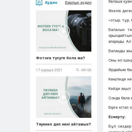
балаша қуан
Аудио
Барлық аудио
Әкелік деге
«отыр, тұр, 
Баласын те
орындайтын 
апарады. Ал
Балаңды жыл
Фотоға түсуге бола ма?
Оны ел ішін
Әрдайым бал
17 қараша 2021
48109
Көңілінде не
Кейде ақыл 
Сонда бала ө
Бірге кітап о
Ескерту:
Тәуекел деп нені айтамыз?
Бұл сөздер 
келгенді ай