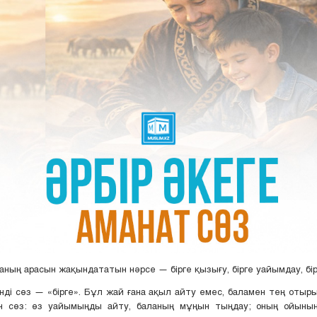
аның арасын жақындататын нәрсе — бірге қызығу, бірге уайымдау, бір
ді сөз — «бірге». Бұл жай ғана ақыл айту емес, баламен тең отыр
ен сөз: өз уайымыңды айту, баланың мұңын тыңдау; оның ойынын