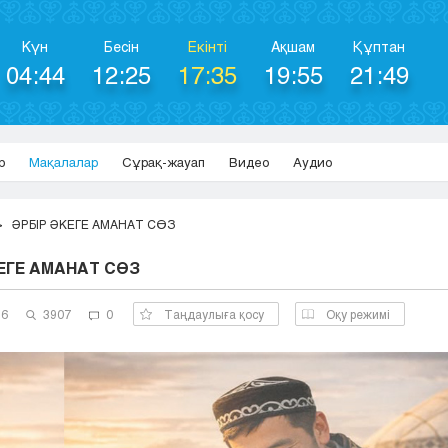
Күн
Бесін
Екінті
Ақшам
Құптан
04:44
12:25
17:35
19:55
21:49
р
Мақалалар
Сұрақ-жауап
Видео
Аудио
ӘРБІР ӘКЕГЕ АМАНАТ СӨЗ
ЕГЕ АМАНАТ СӨЗ
26
3907
0
Таңдаулыға қосу
Оқу режимі