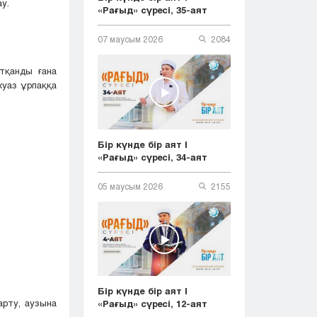
у.
«Рағыд» сүресі, 35-аят
07 маусым 2026
2084
тқанды ғана
жуаз ұрпаққа
Бір күнде бір аят |
«Рағыд» сүресі, 34-аят
05 маусым 2026
2155
Бір күнде бір аят |
арту, аузына
«Рағыд» сүресі, 12-аят