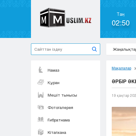
Таң
02:50
Жаңалықта
Мақалалар
Намаз
ӘРБІР ӘК
Құран
Мешіт тынысы
19 қаңтар 20
Фотогалерея
Ғибратнама
Кітапхана