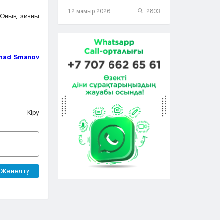
12 мамыр 2026
2803
 Оның зияны
had Smanov
Кіру
Жөнелту