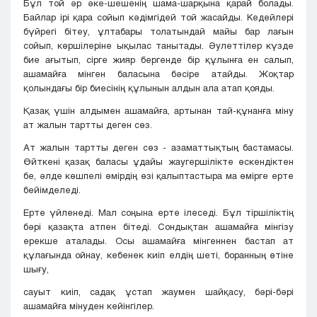
Бұл той әр әке-шешенің шама-шарқына қарай болады.
Байлар ірі қара сойып кәдімгідей той жасайды. Кедейлері
бүйрегі бітеу, ұлтабары толатындай майы бар лағын
сойып, көршілеріне ықылас танытады. Әулеттілер күзде
бие ағытып, сірге жияр бергенде бір құлынға ен салып,
ашамайға мінген баласына бәсіре атайды. Жоқтар
қолындағы бір биесінің құлынын алдын ала атап қояды.
Қазақ үшін алдымен ашамайға, артынан тай-құнанға міну
ат жалын тартты деген сөз.
Ат жалын тартты деген сөз - азаматтықтың бастамасы.
Өйткені қазақ баласы ұдайы жаугершілікте өскендіктен
бе, әлде көшпелі өмірдің өзі қалыптастыра ма өмірге ерте
бейімделеді.
Ерте үйленеді. Мал соңына ерте ілеседі. Бұл тіршіліктің
бәрі қазақта атпен бітеді. Сондықтан ашамайға мінгізу
ерекше аталады. Осы ашамайға мінгеннен бастап ат
құлағында ойнау, кебенек киіп елдің шеті, боранның өтіне
шығу,
сауыт киіп, садақ ұстап жаумен шайқасу, бәрі-бәрі
ашамайға мінуден кейінгілер.