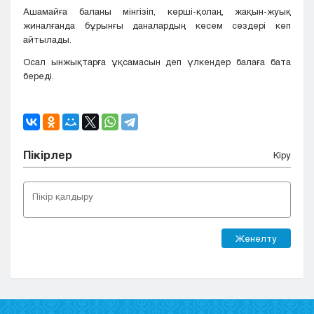
Ашамайға баланы мінгізіп, көрші-қолаң, жақын-жуық
жиналғанда бұрынғы даналардың көсем сөздері көп
айтылады.
Осал ынжықтарға ұқсамасын деп үлкендер балаға бата
береді.
Пікірлер
Кіру
Жөнелту