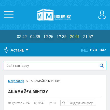
02:42
04:39
12:25
17:39
20:01
21:57
Астана
ҚАЗ
РУС
QAZ
Астана
Алматы
Актау
Актобе
Мақалалар
АШАМАЙҒА МІНГІЗУ
Атырау
АШАМАЙҒА МІНГІЗУ
Жезказган
Караганда
Кокшетау
31 қаңтар 2024
9546
0
Таңдаулыға қосу
Костанай