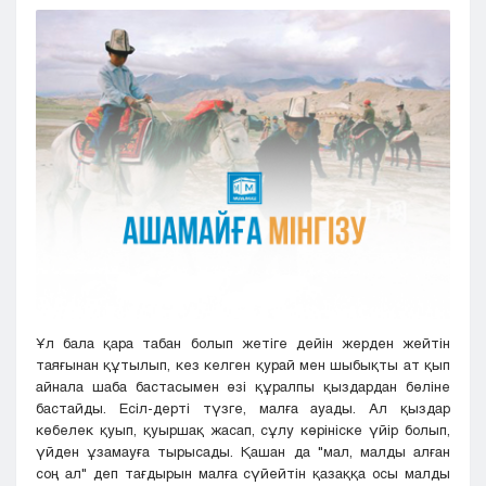
Кызылорда
Павлодар
Петропавловск
Семей
Талдыкорган
Тараз
Туркестан
Уральск
Усть-Каменогорск
Шымкент
Ұл бала қара табан болып жетіге дейін жерден жейтін
таяғынан құтылып, кез келген қурай мен шыбықты ат қып
айнала шаба бастасымен өзі құралпы қыздардан бөліне
бастайды. Есіл-дерті түзге, малға ауады. Ал қыздар
көбелек қуып, қуыршақ жасап, сұлу көрініске үйір болып,
үйден ұзамауға тырысады. Қашан да "мал, малды алған
соң ал" деп тағдырын малға сүйейтін қазаққа осы малды