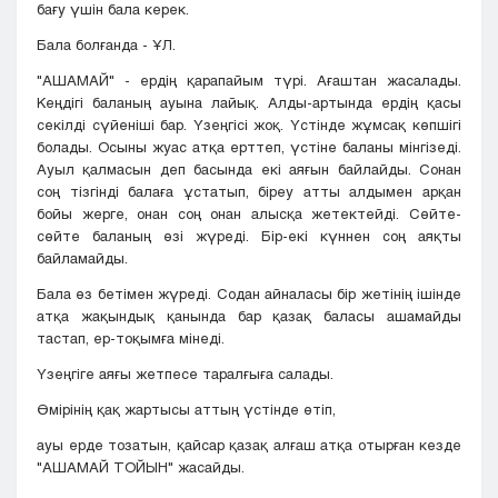
бағу үшін бала керек.
Бала болғанда - ҰЛ.
"АШАМАЙ" - ердің қарапайым түрі. Ағаштан жасалады.
Кеңдігі баланың ауына лайық. Алды-артында ердің қасы
секілді сүйеніші бар. Үзеңгісі жоқ. Үстінде жұмсақ көпшігі
болады. Осыны жуас атқа ерттеп, үстіне баланы мінгізеді.
Ауыл қалмасын деп басында екі аяғын байлайды. Сонан
соң тізгінді балаға ұстатып, біреу атты алдымен арқан
бойы жерге, онан соң онан алысқа жетектейді. Сөйте-
сөйте баланың өзі жүреді. Бір-екі күннен соң аяқты
байламайды.
Бала өз бетімен жүреді. Содан айналасы бір жетінің ішінде
атқа жақындық қанында бар қазақ баласы ашамайды
тастап, ер-тоқымға мінеді.
Үзеңгіге аяғы жетпесе таралғыға салады.
Өмірінің қақ жартысы аттың үстінде өтіп,
ауы ерде тозатын, қайсар қазақ алғаш атқа отырған кезде
"АШАМАЙ ТОЙЫН" жасайды.