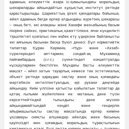
адамның әлеуметтік өзара іс-қимылындағы моральдық
шекараларды айқындайтын құқықтық институт ретінде
қарастырылады. Шариғаттың іргелі қағидалары бойынша,
әйел адамның бөгде ерлер алдындағы әуретінің шекарасы
– оның беті, екі алақаны және Ханафи мәзһабының басым
пікіріне сәйкес, практикалық қажеттілікке, яғни күнделікті
тіршіліктегі қозғалыс пен еңбек ету үдерісіне байланысты
екі аяғының басынан басқа бүкіл денесі. Бұл нормативтік
талаптар Құран Кәрімнің «Нұр» және «Ахзаб»
сүрелеріндегі аяттармен, сондай-ақ Мұхаммед
пайғамбардың (с.ғ.с.) сүннетіндегі концептуалды
нұсқаулармен бекітілген. Мұндағы басты әлеуметтік
мақсат – әйел затын тауарлық немесе тек эстетикалық
объект ретінде қараудан сақтау және оның қоғамдағы
мәртебесін интеллектуалдық әрі рухани деңгейде
айқындау. Киім үлгісіне қатысты қойылатын талаптар да
қатаң ғылыми жүйелілікке ие: матаның дене түсін
көрсетпейтіндей тығыздығы, дене мүсінін
айқындамайтындай кеңдігі және гендерлік
айырмашылықты сақтау мақсатында ерлер киіміне
ұқсамауы сияқты өлшемдер әйелдің жеке басының
қауіпсіздігі мен қоғамдық моральдың тұрақтылығын
қамтамасыз етеді. Бұл ретте киімнің мақсаты – тұлғаны