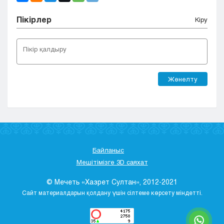
Пікірлер
Кіру
Жөнелту
Байланыс
Мешітімізге 3D саяхат
© Мечеть «Хазрет Султан», 2012-2021
Сайт материалдарын қолдану үшін сілтеме көрсету міндетті.