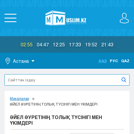
02:55
04:47
12:25
17:33
19:52
21:43
Астана
ҚАЗ
РУС
QAZ
Астана
Алматы
Актау
Актобе
Мақалалар
Атырау
ӘЙЕЛ ӘУРЕТІНІҢ ТОЛЫҚ ТҮСІНІГІ МЕН ҮКІМДЕРІ
Жезказган
ӘЙЕЛ ӘУРЕТІНІҢ ТОЛЫҚ ТҮСІНІГІ МЕН
Караганда
ҮКІМДЕРІ
Кокшетау
Костанай