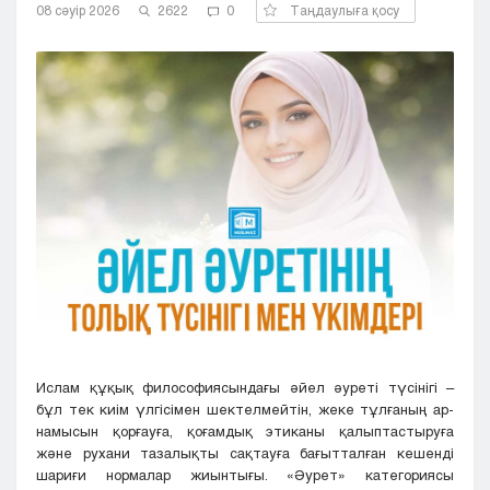
08 сәуір 2026
2622
0
Таңдаулыға қосу
Кызылорда
Павлодар
Петропавловск
Семей
Талдыкорган
Тараз
Туркестан
Уральск
Усть-Каменогорск
Шымкент
Ислам құқық философиясындағы әйел әуреті түсінігі –
бұл тек киім үлгісімен шектелмейтін, жеке тұлғаның ар-
намысын қорғауға, қоғамдық этиканы қалыптастыруға
және рухани тазалықты сақтауға бағытталған кешенді
шариғи нормалар жиынтығы. «Әурет» категориясы