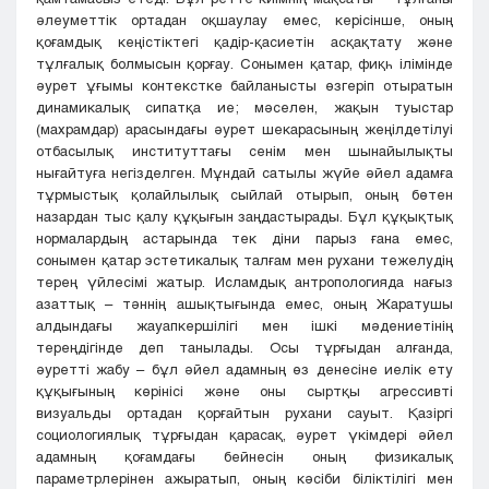
әлеуметтік ортадан оқшаулау емес, керісінше, оның
қоғамдық кеңістіктегі қадір-қасиетін асқақтату және
тұлғалық болмысын қорғау. Сонымен қатар, фиқһ ілімінде
әурет ұғымы контекстке байланысты өзгеріп отыратын
динамикалық сипатқа ие; мәселен, жақын туыстар
(махрамдар) арасындағы әурет шекарасының жеңілдетілуі
отбасылық институттағы сенім мен шынайылықты
нығайтуға негізделген. Мұндай сатылы жүйе әйел адамға
тұрмыстық қолайлылық сыйлай отырып, оның бөтен
назардан тыс қалу құқығын заңдастырады. Бұл құқықтық
нормалардың астарында тек діни парыз ғана емес,
сонымен қатар эстетикалық талғам мен рухани тежелудің
терең үйлесімі жатыр. Исламдық антропологияда нағыз
азаттық – тәннің ашықтығында емес, оның Жаратушы
алдындағы жауапкершілігі мен ішкі мәдениетінің
тереңдігінде деп танылады. Осы тұрғыдан алғанда,
әуретті жабу – бұл әйел адамның өз денесіне иелік ету
құқығының көрінісі және оны сыртқы агрессивті
визуальды ортадан қорғайтын рухани сауыт. Қазіргі
социологиялық тұрғыдан қарасақ, әурет үкімдері әйел
адамның қоғамдағы бейнесін оның физикалық
параметрлерінен ажыратып, оның кәсіби біліктілігі мен