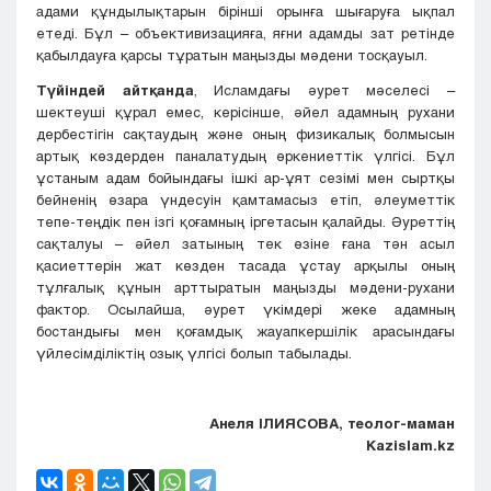
адами құндылықтарын бірінші орынға шығаруға ықпал
етеді. Бұл – объективизацияға, яғни адамды зат ретінде
қабылдауға қарсы тұратын маңызды мәдени тосқауыл.
Түйіндей айтқанда
, Исламдағы әурет мәселесі –
шектеуші құрал емес, керісінше, әйел адамның рухани
дербестігін сақтаудың және оның физикалық болмысын
артық көздерден паналатудың өркениеттік үлгісі. Бұл
ұстаным адам бойындағы ішкі ар-ұят сезімі мен сыртқы
бейненің өзара үндесуін қамтамасыз етіп, әлеуметтік
тепе-теңдік пен ізгі қоғамның іргетасын қалайды. Әуреттің
сақталуы – әйел затының тек өзіне ғана тән асыл
қасиеттерін жат көзден тасада ұстау арқылы оның
тұлғалық құнын арттыратын маңызды мәдени-рухани
фактор. Осылайша, әурет үкімдері жеке адамның
бостандығы мен қоғамдық жауапкершілік арасындағы
үйлесімділіктің озық үлгісі болып табылады.
Анеля ІЛИЯСОВА, теолог-маман
Kazislam.kz