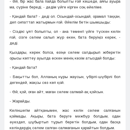
- Әй, бір жас бала пайда болыпты ғой көшеде, аяғы ауыра
ма, сүріне береді, - дедім үйге кірген соң әйеліме.
- Қандай бала? - деді ол. Осындай-осындай, орамал таққан,
деп сипаттап жатырмын ғой. Әйелім бетін шымшыды:
- Сіздікі ұят болыпты, ол - ана төменгі үйге түскен келін
ғой, сізге сәлем салып жүр екен, бата беруіңіз керек, -
деді.
Қыздары, керек болса, өзіңе сәлем салдырып жіберетін
орысы көптеу ауылда өскен менің көзім атыздай болды:
- Қандай бата?
- Бақытты бол, Алланың нұры жаусын, үбірлі-шүбірлі бол
дегендей, жақсы сөз көп қой.
- Өй, қой, оған айт, маған сәлем салмай-ақ қойсын.
- Жарайды.
Келіншегім айтқанымен, жас келін сәлем салғанын
қоймады. Ақыры, бата беруге мәжбүр болдым, одан
әуездеп, шұбыртып тұрып беретін болдым, одан басқа
келіндердің сәлем салған-салмағанын қарайтын болдым.