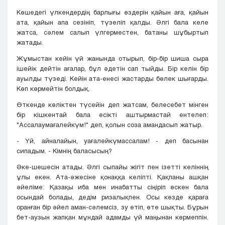
Көшедегі үлкендердің барлығы өздерін қайын аға, қайын
ата, қайын апа сезініп, түзеліп қалды. Әлгі бала келе
жатса, сәлем салып үлгерместен, батаны шұбыртып
жатады.
Жұмыстан кейін үй жанында отырып, бір-бір шиша сыра
ішейік дейтін ағалар, бұл әдетін сап тыйды. Бір келін бір
ауылды түзеді. Кейін ата-енесі жастарды бөлек шығарды.
Көп көрмейтін болдық.
Өткенде көліктен түсейін деп жатсам, белесебет мінген
бір кішкентай бала есікті аштырмастай ентелеп:
"Ассалаумағалейкүм!" деп, қолын соза амандасып жатыр.
- Үй, айналайын, уағалейкүмассалам! - деп басынан
сипадым. - Кімнің баласысың?
Әке-шешесін атады. Әлгі сыпайы жігіт пен ізетті келіннің
ұлы екен. Ата-әжесіне қонаққа келіпті. Қақпаны ашқан
әйеліме: Қазақы иба мен инабатты сіңіріп өскен бала
осындай болады, дедім ризалықпен. Осы кезде қараға
оранған бір әйел аман-сәлемсіз, зу етіп, өте шықты. Бұрын
бет-аузын жапқан мұндай адамды үй маңынан көрмеппін.