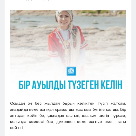
Кызылорда
Павлодар
Петропавловск
Семей
Талдыкорган
Тараз
Туркестан
Уральск
Усть-Каменогорск
Шымкент
Осыдан он бес жылдай бұрын көліктен түсіп жатсам,
анадайда келе жатқан орамалды жас қыз бүгіле қалды. Бір
аптадан кейін бе, қақпадан шығып, шылым шегіп тұрсам,
қолында сөмкесі бар, дүкеннен келе жатыр екен, тағы
сөйтті.