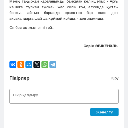
Менің таңырқай қарағанымды байқаған келіншегім: - Арғы
көшеге түскен түскен жас келін ғой, өткенде құтты
болсын айтып барғанда еркектер бар екен деп,
ақсақалдарға шай да құймай қойды, - деп жымиды.
Он бес-ақ жыл өтті ғой...
Серік ӘБІКЕНҰЛЫ
Пікірлер
Кіру
Жөнелту