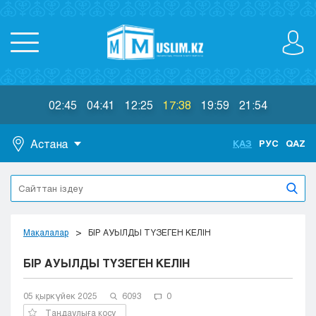
02:45
04:41
12:25
17:38
19:59
21:54
Астана
ҚАЗ
РУС
QAZ
Астана
Алматы
Актау
Актобе
Мақалалар
БІР АУЫЛДЫ ТҮЗЕГЕН КЕЛІН
Атырау
БІР АУЫЛДЫ ТҮЗЕГЕН КЕЛІН
Жезказган
Караганда
Кокшетау
05 қыркүйек 2025
6093
0
Костанай
Таңдаулыға қосу