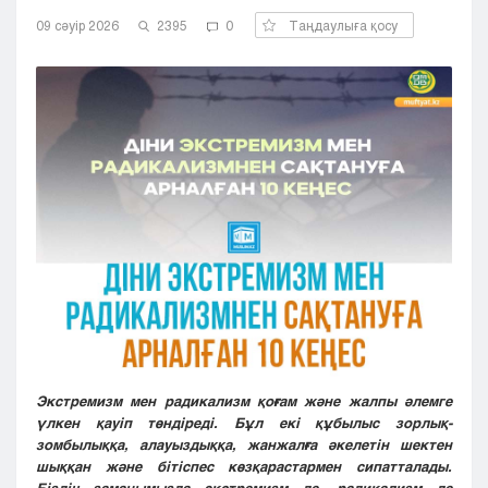
Кызылорда
09 сәуір 2026
2395
0
Таңдаулыға қосу
Павлодар
Петропавловск
Семей
Талдыкорган
Тараз
Туркестан
Уральск
Усть-Каменогорск
Шымкент
Экстремизм мен радикализм қоғам және жалпы әлемге
үлкен қауіп төндіреді. Бұл екі құбылыс зорлық-
зомбылыққа, алауыздыққа, жанжалға әкелетін шектен
шыққан және бітіспес көзқарастармен сипатталады.