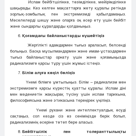
Ислам бейбітшілікке, төзімділікке, мейірімділікке
шақырады. Кез келген мақсаттарға жету құралы ретінде
зорлық-зомбылық пен экстремизмді қабылдамаңыз.
Мәселелерді шешу және оларға оң әсер ету үшін бейбіт
және сындарлы құралдарды қолданыңыз.
Қоғамдағы байланыстарды күшейтіңіз
Жергілікті адамдармен тығыз араласып, белсенді
болыңыз. Басқа мұсылмандармен және имам-ұстаздармен
тығыз байланыстар орнату үшін және қоғамыңызда
радикализмге қарсы тұру үшін жұмыс істеңіз.
Білім алуға көңіл бөліңіз
Үнемі білімге ұмтылыңыз. Білім – радикализм мен
экстремизмге қарсы күрестің қуатты құралы. Ислам діні
мен мәдениетін жақсырақ түсіну үшін ислам тарихына,
философиясына және этикасына тереңірек үңіліңіз.
Үнемі рухани және интеллектуалдық өсуді
сақтаңыз, сол кезде сіз өз сеніміңізде берік болып,
радикализмнің әсеріне төтеп бере аласыз.
Бейбітшілік пен толеранттылықты