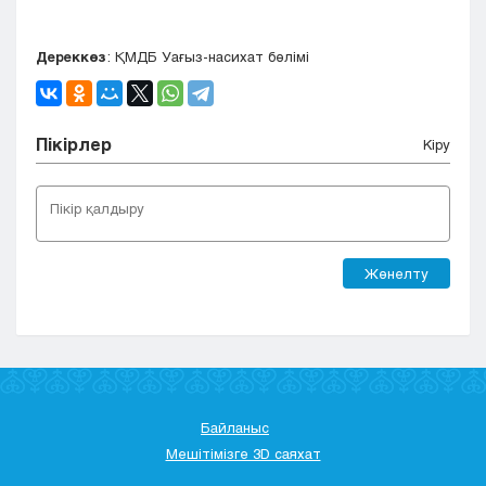
Дереккөз
: ҚМДБ Уағыз-насихат бөлімі
Пікірлер
Кіру
Жөнелту
Байланыс
Мешітімізге 3D саяхат