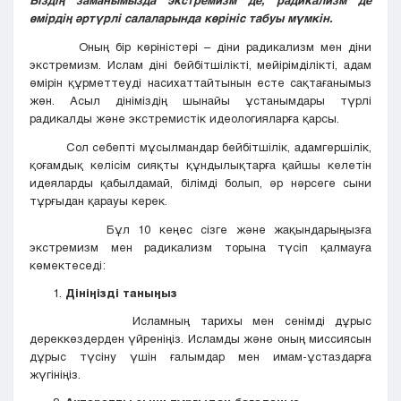
Біздің заманымызда экстремизм де, радикализм де
өмірдің әртүрлі салаларында көрініс табуы мүмкін.
Оның бір көріністері – діни радикализм мен діни
экстремизм. Ислам діні бейбітшілікті, мейірімділікті, адам
өмірін құрметтеуді насихаттайтынын есте сақтағанымыз
жөн. Асыл дініміздің шынайы ұстанымдары түрлі
радикалды және экстремистік идеологияларға қарсы.
Сол себепті мұсылмандар бейбітшілік, адамгершілік,
қоғамдық келісім сияқты құндылықтарға қайшы келетін
идеяларды қабылдамай, білімді болып, әр нәрсеге сыни
тұрғыдан қарауы керек.
Бұл 10 кеңес сізге және жақындарыңызға
экстремизм мен радикализм торына түсіп қалмауға
көмектеседі:
Дініңізді таныңыз
Исламның тарихы мен сенімді дұрыс
дереккөздерден үйреніңіз. Исламды және оның миссиясын
дұрыс түсіну үшін ғалымдар мен имам-ұстаздарға
жүгініңіз.