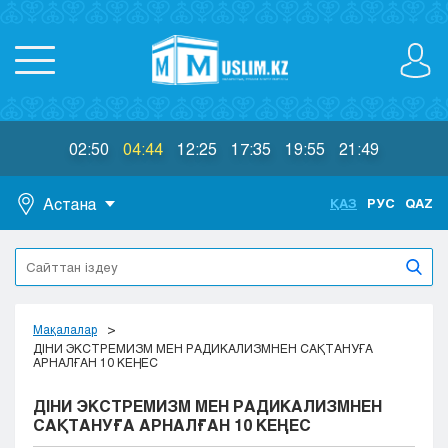
02:50
04:44
12:25
17:35
19:55
21:49
Астана
ҚАЗ
РУС
QAZ
Астана
Алматы
Актау
Актобе
Мақалалар
Атырау
ДІНИ ЭКСТРЕМИЗМ МЕН РАДИКАЛИЗМНЕН САҚТАНУҒА
АРНАЛҒАН 10 КЕҢЕС
Жезказган
Караганда
ДІНИ ЭКСТРЕМИЗМ МЕН РАДИКАЛИЗМНЕН
Кокшетау
САҚТАНУҒА АРНАЛҒАН 10 КЕҢЕС
Костанай