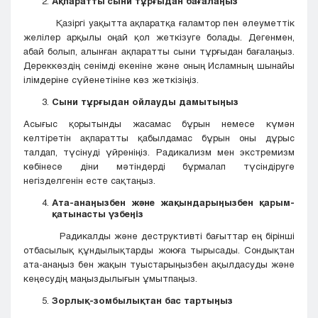
Ақпаратты сыни тұрғыдан бағалаңыз
Қазіргі уақытта ақпаратқа ғаламтор пен әлеуметтік
желілер арқылы оңай қол жеткізуге болады. Дегенмен,
абай болып, алынған ақпаратты сыни тұрғыдан бағалаңыз.
Дереккөздің сенімді екеніне және оның Исламның шынайы
ілімдеріне сүйенетініне көз жеткізіңіз.
Сыни тұрғыдан ойлауды дамытыңыз
Асығыс қорытынды жасамас бұрын немесе күмән
келтіретін ақпаратты қабылдамас бұрын оны дұрыс
талдап, түсінуді үйреніңіз. Радикализм мен экстремизм
көбінесе діни мәтіндерді бұрмалап түсіндіруге
негізделгенін есте сақтаңыз.
Ата-анаңызбен және жақындарыңызбен қарым-
қатынасты үзбеңіз
Радикалды және деструктивті бағыттар ең бірінші
отбасылық құндылықтарды жоюға тырысады. Сондықтан
ата-анаңыз бен жақын туыстарыңызбен ақылдасуды және
кеңесудің маңыздылығын ұмытпаңыз.
Зорлық-зомбылықтан бас тартыңыз