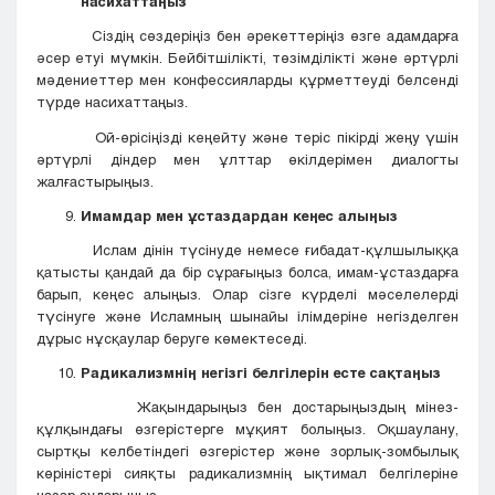
насихаттаңыз
Сіздің сөздеріңіз бен әрекеттеріңіз өзге адамдарға
әсер етуі мүмкін. Бейбітшілікті, төзімділікті және әртүрлі
мәдениеттер мен конфессияларды құрметтеуді белсенді
түрде насихаттаңыз.
Ой-өрісіңізді кеңейту және теріс пікірді жеңу үшін
әртүрлі діндер мен ұлттар өкілдерімен диалогты
жалғастырыңыз.
Имамдар мен ұстаздардан кеңес алыңыз
Ислам дінін түсінуде немесе ғибадат-құлшылыққа
қатысты қандай да бір сұрағыңыз болса, имам-ұстаздарға
барып, кеңес алыңыз. Олар сізге күрделі мәселелерді
түсінуге және Исламның шынайы ілімдеріне негізделген
дұрыс нұсқаулар беруге көмектеседі.
Радикализмнің негізгі белгілерін есте сақтаңыз
Жақындарыңыз бен достарыңыздың мінез-
құлқындағы өзгерістерге мұқият болыңыз. Оқшаулану,
сыртқы келбетіндегі өзгерістер және зорлық-зомбылық
көріністері сияқты радикализмнің ықтимал белгілеріне