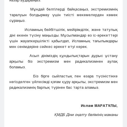
назар аударыңыз.
Мұндай белгілерді байқасаңыз, экстремизмнің
таралуын болдырмау үшін тиісті мекемелерден көмек
сұраңыз.
Исламның бейбітшілік, мейірімділік, және татулық
діні екенін түсіну маңызды. Мұсылмандар өз іс-әрекеттері
үшін жауапкершілікті қабылдап, Исламның тағылымдары
мен сенімдеріне сәйкес әрекет етуі керек.
Асыл дініміздің құндылықтарын дұрыс ұстану
арқылы біз экстремизм мен радикализмнен аулақ
боламыз.
Біз бірге сыйластық пен өзара түсіністікке
негізделген үйлесімді қоғам құру арқылы, экстремизм мен
радикализмнің барлық түрінен бас тарта аламыз.
Ислам МАРАТҰЛЫ,
ҚМДБ Діни оңалту бөлімінің маманы