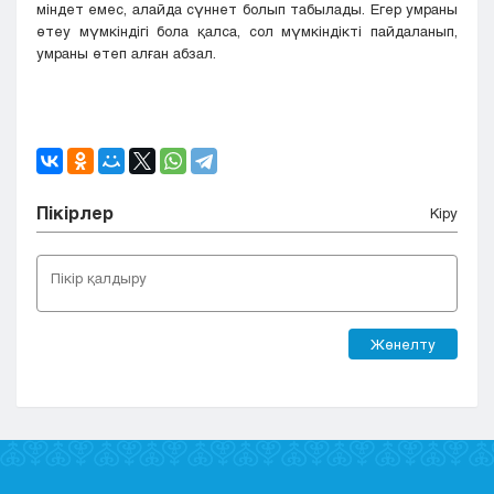
міндет емес, алайда сүннет болып табылады. Егер умраны
өтеу мүмкіндігі бола қалса, сол мүмкіндікті пайдаланып,
умраны өтеп алған абзал.
Пікірлер
Кіру
Жөнелту