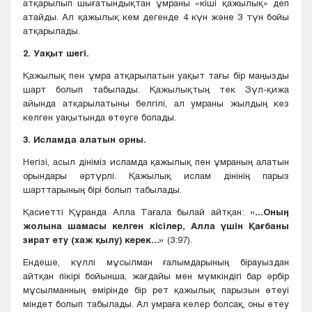
атқарылып шығатындықтан ұмраны «кіші қажылық» деп
атайды. Ал қажылық кем дегенде 4 күн және 3 түн бойы
атқарылады.
2. Уақыт шегі.
Қажылық пен ұмра атқарылатын уақыт тағы бір маңызды
шарт болып табылады. Қажылықтың тек Зүл-қижа
айында атқарылатыны белгілі, ал умраны жылдың кез
келген уақытында өтеуге болады.
3. Исламда алатын орны.
Негізі, асыл дініміз исламда қажылық пен ұмраның алатын
орындары әртүрлі. Қажылық ислам дінінің парыз
шарттарының бірі болып табылады.
Қасиетті Құранда Алла Тағала былай айтқан:
«...Оның
жолына шамасы келген кісілер, Алла үшін Қағбаны
зират ету (хаж қылу) керек...»
(3:97).
Ендеше, күллі мұсылман ғалымдарының бірауыздан
айтқан пікірі бойынша, жағдайы мен мүмкіндігі бар әрбір
мұсылманның өмірінде бір рет қажылық парызын өтеуі
міндет болып табылады. Ал умраға келер болсақ, оны өтеу