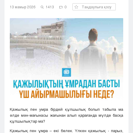
Кызылорда
13 мамыр 2026
1413
0
Таңдаулыға қосу
Павлодар
Петропавловск
Семей
Талдыкорган
Тараз
Туркестан
Уральск
Усть-Каменогорск
Шымкент
Қажылық пен умра бірдей құлшылық болып табыла ма
әлде мән-мағынасы жағынан алып қарағанда мүлде басқа
құлшылықтар ма?
Қажылық пен ұмра – екі бөлек. Үлкен қажылық - парыз,