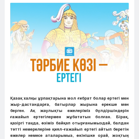
Кызылорда
Павлодар
Петропавловск
Семей
Талдыкорган
Тараз
Туркестан
Уральск
Усть-Каменогорск
Шымкент
Қазақ халқы ұрпақтарына мол ғибрат болар ертегі мен
жыр-дастандарға, батырлар жырына ерекше мән
берген. Ақ жаулықты әжелеріміз бүлдіршіндерін
ғажайып ертегілермен жұбататын болған. Бірақ,
қазіргі таңда, өзіміз байқап отырғанымыздай, балдан
тәтті немерелеріне қиял-ғажайып ертегі айтып беретін
әжелер немесе аталарымыз, өкінішке орай, жоқтың