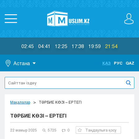
02:45
04:41
12:25
17:38
19:59
21:54
Астана
ҚАЗ
РУС
QAZ
Астана
Алматы
Актау
Актобе
Мақалалар
ТӘРБИЕ КӨЗІ – ЕРТЕГІ
Атырау
ТӘРБИЕ КӨЗІ – ЕРТЕГІ
Жезказган
Караганда
Кокшетау
22 мамыр 2025
5725
0
Таңдаулыға қосу
Костанай