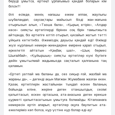
беруді ұмытса, ертеңгі ұрпағымыз қандай боларын кім
білсін?!
Әлі есімде, менің нағашы әжем әппақ жаулығы
шұбалаңдап, саусақтары майысып бізді жан-жағына
отырғызып алып, «Тазша бала», «Қырық өтірік», «Алдар
көсе» сияқты ертегілерді бірінен соң бірін тамылжыта
айтқанда, біз ертегіге елтіп отырып, қисайып жатып тәтті
ұйқыға кететінбіз. Әжеміздің дауысы қандай еді! Әжімді
жүзі нұрланып немере-жиендеріне емірене қарап отырып,
еркелетіп айтатын «Қаңбақ шал», «Шық бермес
Шығайбай», «Құйыршық» сияқты ертегілер күні бүгінге
дейін ұмытылмай жадымызда сақталып қалғанына таң
қаламын.
«Ертегі уатпай ма баланы да, сөз сиқыр ғой, жазбай ма
жараны да», – дегенді ақын Мағжан Жұмабаев жазған екен.
Қазақ ертегілерін жастайынан тыңдап өскен баланың
бойында еліне, жеріне деген отаншылдық сезімі
қалыптасып, өскен ортасына, ата-анасына деген ерекше
құрметі қалыптасатынын ұмытуға болмайды. Кітапханаға
немересін ертіп апарып, ертегілер оқуға баулитын ата-
әжелеріміз көп болса, нұр үстіне нұр болар еді-ау!