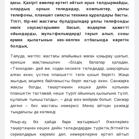
қасы. Қазіргі әжелер ертегі айтып ауыз талдырмайды,
олардың орнын теледидар, компьютер, ұялы
телефоны, планшет сияқты техника құралдары басты.
Тіпті, бір-екі жастағы бүлдіршіндер ұялы телефонды
нәзік саусақтарымен басып, өздеріне қажетті
ойындарды, мультфильмдерді тауып алып, соны
ермек қылатынын кез-келген отбасында көретін
болдық.
Таяуда, жетпіс жастағы апайымыз маған қоңырау шалып,
ерекше мақтанышпен: «Біздің балалар қаладан,
«Технодом» дей ме, содан несиеге теледидар, шаңсорғыш
алған екен, үстіне планшетті тегін қосып беріпті. Жаңа
жылдық акцияға байланысты беріп жатыр екен. Санжарға
жақсы болды, таңертеңнен кешке дейін қолынан
планшетін тастамай, неше түрлі ойынның қызығына түсіп,
құлағым тынышталды», – деді мәз-мейрам болып. Санжар
дегені – бес жастағы немересі. Менің айтқан уәжімді
тыңдағысы да келмеді.
Япыр-ау, біз қайда бара жатырмыз? Әжелеріміз
таңертеңнен кешке дейін теледидардан түріктің бітпейтін
сериалдарын көреміз деп, немерелеріне ертегі айтып