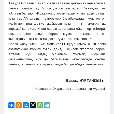
Таяуда бір таныс әйел кітап сататын дүкеннен немересіне
бағасы қымбаттау болса да сырты әдемі безендірілген
«Алтын балық», «Қожанасыр хикаялары» кітаптарын сатып
алыпты. Айтатыны, немерелері балабақшадан, мектептен
келісімен планшетке жабысып алып, тіпті тамаққа да
қарамайды екен. Кітап сатып алғандағы ойы – ертегілерді
немерелеріне оқып берсе, мүмкін, кітапқа деген
қызығушылығы ояна ма деген үміті ғой. Кім білсін?!
Поляк жазушысы Ежи Лец: «Ұлттың ұлылығы оның әрбір
азаматынан көрінуі тиіс» дейді. Осылай жалғаса берсе,
ертеңгі күні елдің ұлылығы тұрмақ, мұрнына
қазақылықтың иісі де бармайтын, «көкірегінде сәуле,
көңілінде сенім» жоқ ұрпақ пайда болуы әбден мүмкін ғой.
Бағзад НҰРТАЙҚЫЗЫ,
Қазақстан Журналистер одағының мүшесі.