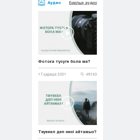
Аудио
Барлық аудио
Фотоға түсуге бола ма?
17 қараша 2021
48143
Тәуекел деп нені айтамыз?