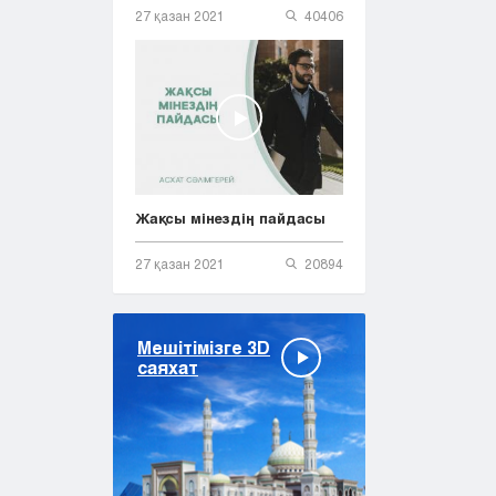
27 қазан 2021
40406
Жақсы мінездің пайдасы
27 қазан 2021
20894
Мешітімізге 3D
саяхат