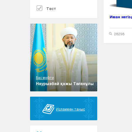
Тест
Иман негіз
28298
Бас муфти
Наурызбай қажы Тағанұлы
Исламмен таныс