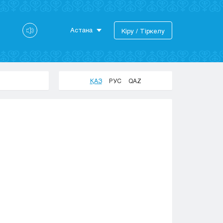
Астана
Кіру / Тіркелу
Астана
Алматы
Актау
ҚАЗ
РУС
QAZ
Актобе
Атырау
Жезказган
Караганда
Кокшетау
Костанай
Кызылорда
Павлодар
Петропавловск
Семей
Талдыкорган