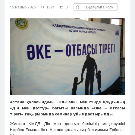
Кызылорда
15 мамыр 2026
1591
0
Таңдаулыға қосу
Павлодар
Петропавловск
Семей
Талдыкорган
Тараз
Туркестан
Уральск
Усть-Каменогорск
Шымкент
Астана қаласындағы «Әл-Ғани» мешітінде ҚМДБ-ның
«Дін мен дәстүр» бағыты аясында «Әке – отбасы
тірегі» тақырыбында семинар ұйымдастырылды.
Жиынға ҚМДБ Дін мен дәстүр бөлімінің меңгерушісі
Нұрбек Есмағанбет, Астана қаласының бас имамы Ерболат