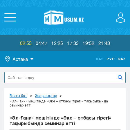
02:55
04:47
12:25
17:33
19:52
21:43
Астана
ҚАЗ
РУС
QAZ
Астана
Алматы
Актау
Актобе
Басты бет
Жаңалықтар
Атырау
«Әл-Ғани» мешітінде «Әке – отбасы тірегі» тақырыбында
семинар өтті
Жезказган
Караганда
«Әл-Ғани» мешітінде «Әке – отбасы тірегі»
Кокшетау
тақырыбында семинар өтті
Костанай