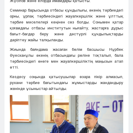
Жүсіпов және елорда имамдары қатысты.
Семинар барысында отбасы құндылығы, әкенің тәрбиедегі
орны, ұрпақ тәрбиесіндегі жауапкершілік және ұлттық
тәрбие мәселелері кеңінен сөз болды. Сонымен қатар
қоғамдағы отбасы институтын нығайту, жастарға дұрыс
бағыт-бағдар беру және дәстүрлі құндылықтарды
дәріптеу жайы талқыланды.
Жиында баяндама жасаған бөлім басшысы Нұрбек
Әуесханұлы әкенің отбасындағы рөліне тоқталып, бала
тәрбиесіндегі өнеге мен жауапкершіліктің маңызын атап
өтті.
Кездесу соңында қатысушылар өзара пікір алмасып,
рухани тәрбие бағытындағы жұмыстарды жандандыру
жөнінде ұсыныстар айтылды.