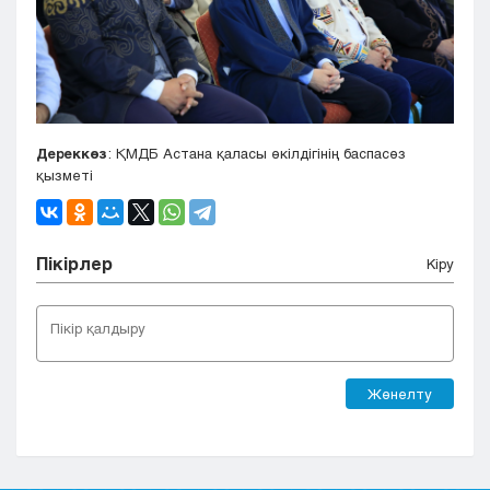
Дереккөз
: ҚМДБ Астана қаласы өкілдігінің баспасөз
қызметі
Пікірлер
Кіру
Жөнелту