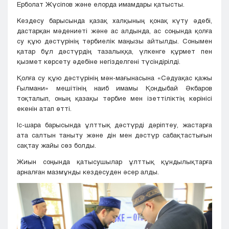
Ерболат Жүсіпов және елорда имамдары қатысты.
Кездесу барысында қазақ халқының қонақ күту әдебі,
дастарқан мәдениеті және ас алдында, ас соңында қолға
су құю дәстүрінің тәрбиелік маңызы айтылды. Сонымен
қатар бұл дәстүрдің тазалыққа, үлкенге құрмет пен
қызмет көрсету әдебіне негізделгені түсіндірілді.
Қолға су құю дәстүрінің мән-мағынасына «Сәдуақас қажы
Ғылмани» мешітінің наиб имамы Қондыбай Әкбаров
тоқталып, оның қазақы тәрбие мен ізеттіліктің көрінісі
екенін атап өтті.
Іс-шара барысында ұлттық дәстүрді дәріптеу, жастарға
ата салтын таныту және дін мен дәстүр сабақтастығын
сақтау жайы сөз болды.
Жиын соңында қатысушылар ұлттық құндылықтарға
арналған мазмұнды кездесуден әсер алды.