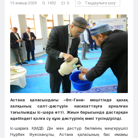
15 мамыр 2026
1632
0
Таңдаулыға қосу
Кызылорда
Павлодар
Петропавловск
Семей
Талдыкорган
Тараз
Туркестан
Уральск
Усть-Каменогорск
Шымкент
Астана қаласындағы «Әл-Ғани» мешітінде қазақ
халқының салт-дәстүрін насихаттауға арналған
тағылымды іс-шара өтті. Жиын барысында дастарқан
әдебіндегі қолға су құю дәстүрінің мәні түсіндірілді.
Іс-шараға ҚМДБ Дін мен дәстүр бөлімінің меңгерушісі
Нұрбек Әуесханұлы, Астана қаласының бас имамы