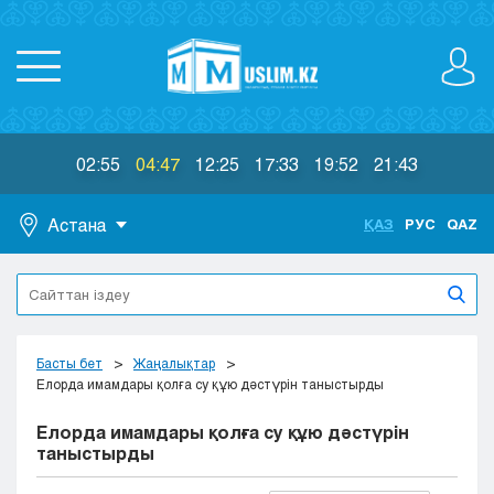
02:55
04:47
12:25
17:33
19:52
21:43
Астана
ҚАЗ
РУС
QAZ
Астана
Алматы
Актау
Актобе
Басты бет
Жаңалықтар
Атырау
Елорда имамдары қолға су құю дәстүрін таныстырды
Жезказган
Елорда имамдары қолға су құю дәстүрін
Караганда
таныстырды
Кокшетау
Костанай