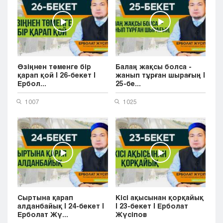
Өзіңнен төменге бір
Балаң жақсы болса -
қарап қой | 26-бекет |
жанып тұрған шырағың |
Ербол...
25-бе...
1007
1025
Сыртына қарап
Кісі ақысынан қорқайық
алданбайық | 24-бекет |
| 23-бекет | Ерболат
Ерболат Жү...
Жүсіпов