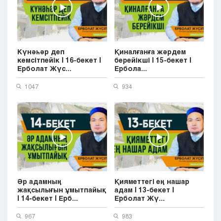
Күнәһәр деп
Қиналғанға жәрдем
кемсітпейік | 16-бекет |
берейікші | 15-бекет |
Ерболат Жүс...
Ербола...
1047
934
Әр адамның
Қияметтегі ең нашар
жақсылығын ұмытпайық
адам | 13-бекет |
| 14-бекет | Ерб...
Ерболат Жү...
967
983