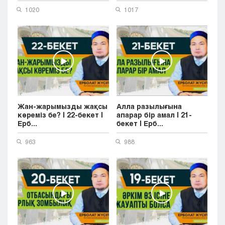
1020
1017
Жан-жарымызды жақсы
Алла разылығына
көреміз бе? | 22-бекет |
апарар бір амал | 21-
Ерб...
бекет | Ерб...
963
988