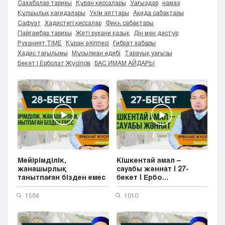
Сахабалар тарихы
Құран қиссалары
Уағыздар
намаз
Кызылорда
Құлшылық қағидалары
Үкім аяттары
Ақида сабақтары
Павлодар
Сафуат
Хадистегі қиссалар
Фикһ сабақтары
Пайғамбар тарихы
Жеті рухани қазық
Дін мен дәстүр
Петропавловск
Руханият TIME
Құран әліппесі
Ғибрат хабары
Семей
Хадис тағылымы
Мұсылман әдебі
Тарауық уағызы
Талдыкорган
Бекет | Ерболат Жүсіпов
БАС ИМАМ АЙДАРЫ
Тараз
Туркестан
Уральск
Усть-Каменогорск
Шымкент
Мейірімділік,
Кішкентай амал –
жанашырлық
сауабы жәннат | 27-
танытпаған бізден емес
бекет | Ербо...
...
1564
1010