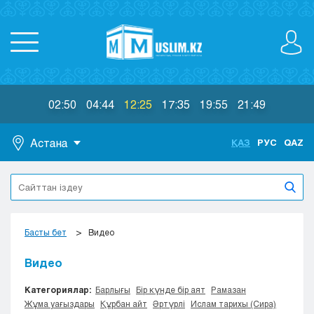
02:50
04:44
12:25
17:35
19:55
21:49
Астана
ҚАЗ
РУС
QAZ
Астана
Алматы
Актау
Актобе
Басты бет
Видео
Атырау
Жезказган
Видео
Караганда
Категориялар:
Барлығы
Бір күнде бір аят
Рамазан
Кокшетау
Жұма уағыздары
Құрбан айт
Әртүрлі
Ислам тарихы (Сира)
Костанай