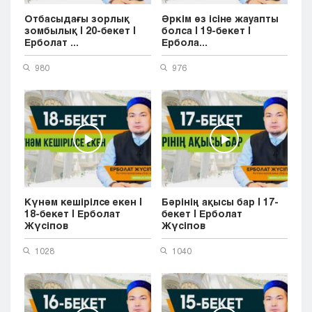
Отбасыдағы зорлық
Әркім өз ісіне жауапты
зомбылық | 20-бекет |
болса | 19-бекет |
Ерболат ...
Ербола...
980
976
Күнәм кешірілсе екен |
Бәрінің ақысы бар | 17-
18-бекет | Ерболат
бекет | Ерболат
Жүсіпов
Жүсіпов
1028
1040