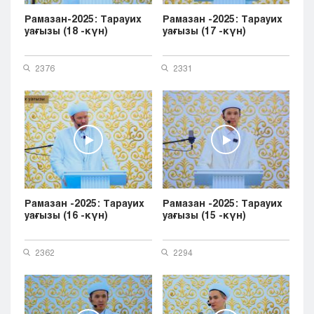
Рамазан-2025: Тарауих
Рамазан -2025: Тарауих
уағызы (18 -күн)
уағызы (17 -күн)
2376
2331
Рамазан -2025: Тарауих
Рамазан -2025: Тарауих
уағызы (16 -күн)
уағызы (15 -күн)
2362
2294