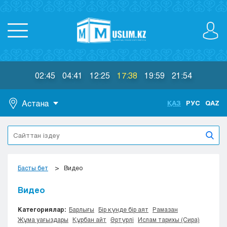
02:45
04:41
12:25
17:38
19:59
21:54
Астана
ҚАЗ
РУС
QAZ
Астана
Алматы
Актау
Актобе
Басты бет
Видео
Атырау
Жезказган
Видео
Караганда
Категориялар:
Барлығы
Бір күнде бір аят
Рамазан
Кокшетау
Жұма уағыздары
Құрбан айт
Әртүрлі
Ислам тарихы (Сира)
Костанай