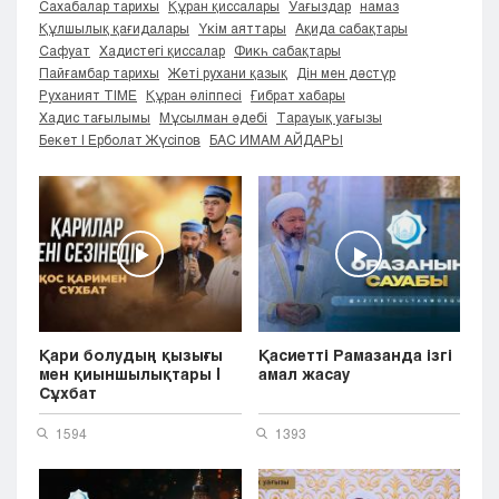
Сахабалар тарихы
Құран қиссалары
Уағыздар
намаз
Кызылорда
Құлшылық қағидалары
Үкім аяттары
Ақида сабақтары
Павлодар
Сафуат
Хадистегі қиссалар
Фикһ сабақтары
Пайғамбар тарихы
Жеті рухани қазық
Дін мен дәстүр
Петропавловск
Руханият TIME
Құран әліппесі
Ғибрат хабары
Семей
Хадис тағылымы
Мұсылман әдебі
Тарауық уағызы
Талдыкорган
Бекет | Ерболат Жүсіпов
БАС ИМАМ АЙДАРЫ
Тараз
Туркестан
Уральск
Усть-Каменогорск
Шымкент
Қари болудың қызығы
Қасиетті Рамазанда ізгі
мен қиыншылықтары |
амал жасау
Сұхбат
1594
1393