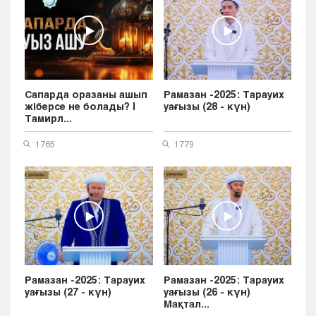
Сапарда оразаны ашып
Рамазан -2025: Тарауих
жіберсе не болады? |
уағызы (28 - күн)
Тамирл...
1765
1779
Рамазан -2025: Тарауих
Рамазан -2025: Тарауих
уағызы (27 - күн)
уағызы (26 - күн)
Мақтал...