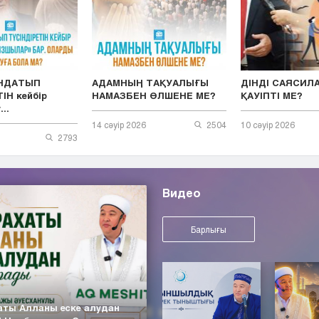
ЫНДАТЫП
АДАМНЫҢ ТАҚУАЛЫҒЫ
ДІНДІ САЯСИЛ
ІН кейбір
НАМАЗБЕН ӨЛШЕНЕ МЕ?
ҚАУІПТІ МЕ?
..
14 сәуір 2026
2504
10 сәуір 2026
2793
Видео
Барлығы
аты Алланы еске алудан