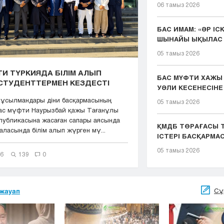
06 тамыз 2026
БАС ИМАМ: «ӘР ІС
ШЫНАЙЫ ЫҚЫЛАС 
ҚЫЗМЕТІМІЗДІҢ ...
05 тамыз 2026
И ТҮРКИЯДА БІЛІМ АЛЫП
БАС МҮФТИ ХАЖЫ
СТУДЕНТТЕРМЕН КЕЗДЕСТІ
УӘЛИ КЕСЕНЕСІНЕ
ЖАСАДЫ
мұсылмандары діни басқармасының
05 тамыз 2026
Бас мүфти Наурызбай қажы Тағанұлы
публикасына жасаған сапары аясында
ҚМДБ ТӨРАҒАСЫ Т
ласында білім алып жүрген мү...
ІСТЕРІ БАСҚАРМ
ТӨР...
05 тамыз 2026
26
139
0
Сұ
жауап