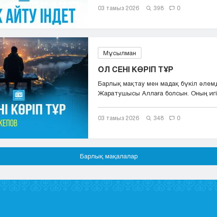
03 тамыз 2026
398
0
Мұсылман
ОЛ СЕНІ КӨРІП ТҰР
Барлық мақтау мен мадақ бүкіл әлем
Жаратушысы Аллаға болсын. Оның игіл
сәле...
03 тамыз 2026
348
0
Барлық мақалалар