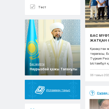
Тест
БАС МҮФТ
ЖАТҚАН 
Қазақстан 
төрағасы, 
Түркия Рес
Ыстамбұл қа
Бас муфти
Наурызбай қажы Тағанұлы
06 тамыз 20
Исламмен таныс
Сұрақ-