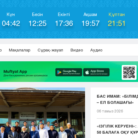
Күн
Бесін
Екінті
Ақшам
Құптан
04:42
12:25
17:36
19:57
21:51
р
Мақалалар
Сұрақ-жауап
Видео
Аудио
БАС ИМАМ: «БІЛІМ
– ЕЛ БОЛАШАҒЫ»
06 тамыз 2026
«ІЗГІЛІК КЕРУЕНІ»
50 БАЛАҒА ОҚУ ҚҰР