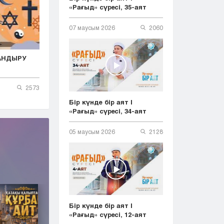
«Рағыд» сүресі, 35-аят
07 маусым 2026
2060
АНДЫРУ
2573
Бір күнде бір аят |
«Рағыд» сүресі, 34-аят
05 маусым 2026
2128
Бір күнде бір аят |
«Рағыд» сүресі, 12-аят