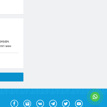
дердің
ігі мен