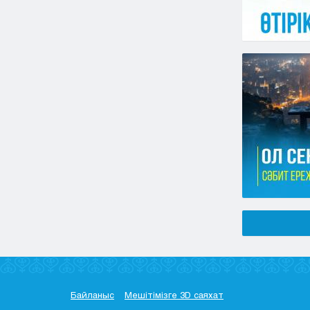
Байланыс
Мешітімізге 3D саяхат