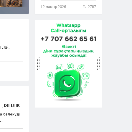
12 мамыр 2026
2787
قَالَ اللهُ تَعَالَى: وَمَٓا اُبَرِّئُ نَفْسِي إِنَّ النَّفْسَ لَأَمَّارَةٌ...
 ІЗГІЛІК
а бөленуді
..