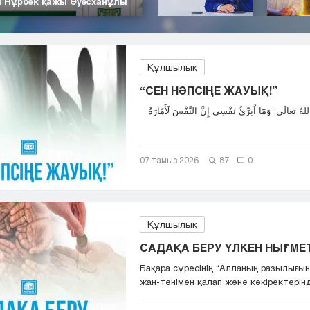
| Нұрбек қажы Әуесханұлы
Құлшылық
“СЕН НӘПСІҢЕ ЖАУЫҚ!”
07 тамыз 2026
87
0
Құлшылық
САДАҚА БЕРУ ҮЛКЕН НЫҒМЕТ,
Бақара сүресінің “Aлланың разылығын
жан-тәнімен қалап және көкіректерінд.