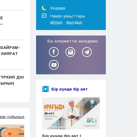
Тараз
Туркестан
Хиджра
Уральск
Намаз уақыттары
КЕ
айлық
жылдық
Усть-Каменогорск
–
Шымкент
Біз әлеуметтік желідеміз
 БАЙРАМ-
 ЗИЯРАТ
ҮРКИЯ ДІН
АСЫНЫҢ
Бір күнде бір аят
рақ қойыңыз
Бір күнде бір аят |