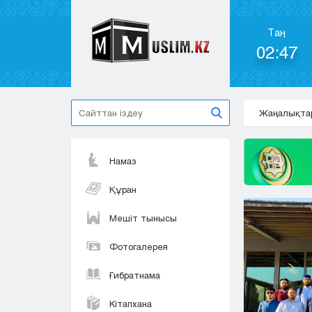
Таң
02:47
Жаңалықта
Намаз
Құран
Мешіт тынысы
Фотогалерея
Ғибратнама
Кітапхана