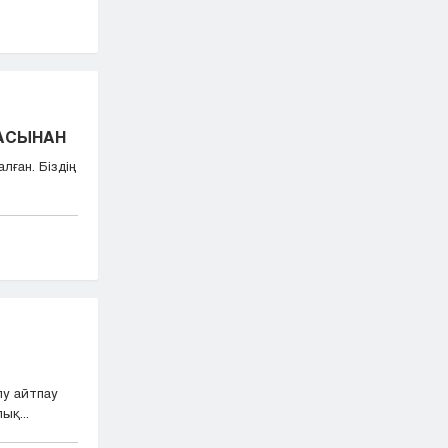
БАСЫНАН
лған. Біздің
лу айтпау
ық...