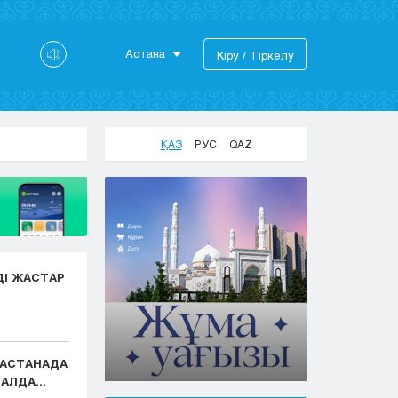
Астана
Кіру / Тіркелу
Астана
Алматы
Актау
ҚАЗ
РУС
QAZ
Актобе
Атырау
Жезказган
Караганда
Кокшетау
Костанай
ДІ ЖАСТАР
Кызылорда
Павлодар
Петропавловск
Семей
: АСТАНАДА
Талдыкорган
АЛДА...