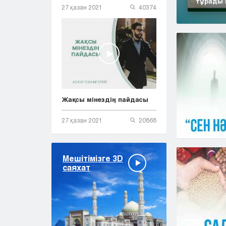
тұрады 
27 қазан 2021
40374
Жақсы мінездің пайдасы
27 қазан 2021
20868
Мешітімізге 3D
саяхат