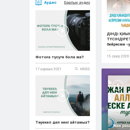
Аудио
Барлық аудио
ДІНДІ ҚИ
ТҮСІНДІРЕТ
бейресми «у.
15 сәуір 2026
Фотоға түсуге бола ма?
17 қараша 2021
48055
Тәуекел деп нені айтамыз?
Жан рах