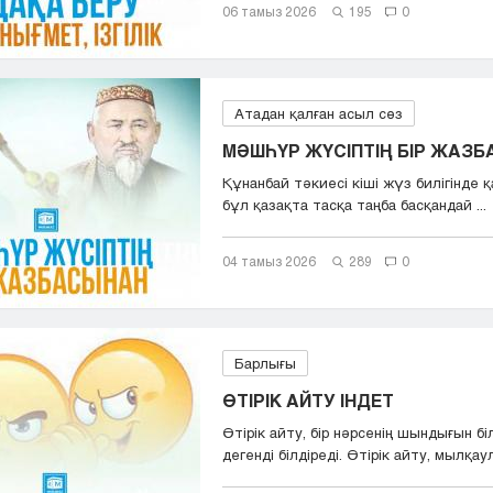
06 тамыз 2026
195
0
Атадан қалған асыл сөз
МӘШҺҮР ЖҮСІПТІҢ БІР ЖАЗ
Құнанбай тәкиесі кіші жүз билігінде қа
бұл қазақта тасқа таңба басқандай ...
04 тамыз 2026
289
0
Барлығы
ӨТІРІК АЙТУ ІНДЕТ
Өтірік айту, бір нәрсенің шындығын бі
дегенді білдіреді. Өтірік айту, мылқаул