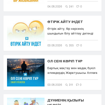
04.08.2026
241
0
ӨТІРІК АЙТУ ІНДЕТ
Өтірік айту, бір нәрсенің
шындығын білу айтпау дегенді
білдіреді. Өтірік айту,
мылқаулық...
03.08.2026
355
0
ОЛ СЕНІ КӨРІП ТҰР
Барлық мақтау мен мадақ бүкіл
әлемдердің Жаратушысы Аллаға
болсын. Оның игілігі мен сәле...
03.08.2026
311
0
ДҮНИЕНІҢ ҚЫЗЫҒЫ
НЕДЕ?!