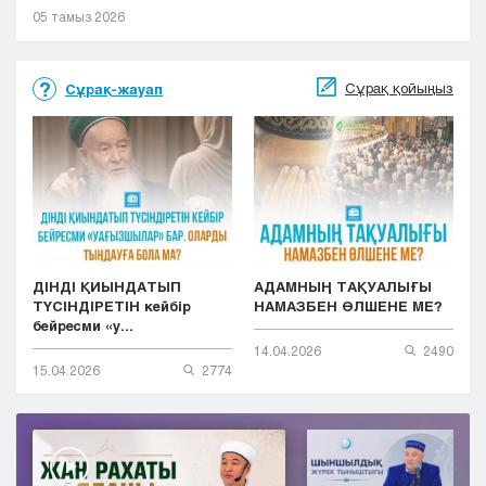
05 тамыз 2026
Сұрақ қойыңыз
Сұрақ-жауап
ДІНДІ ҚИЫНДАТЫП
АДАМНЫҢ ТАҚУАЛЫҒЫ
ТҮСІНДІРЕТІН кейбір
НАМАЗБЕН ӨЛШЕНЕ МЕ?
бейресми «у...
14.04.2026
2490
15.04.2026
2774