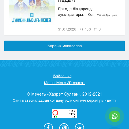
Ертеде бір қариядан
ауылдастары: - Көп, жасадыңыз,
ДҮНИЕНІҢ ҚЫЗЫҒЫ НЕДЕ?!- деп,
сұрай...
31.07.2026
456
0
Барлық мақалалар
Байланыс
Мешітімізге 3D саяхат
© Мечеть «Хазрет Султан», 2012-2021
Сайт материалдарын қолдану үшін сілтеме көрсету міндетті.