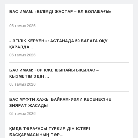
БАС ИМАМ: «БІЛІМДІ ЖАСТАР – ЕЛ БОЛАШАҒЫ»
06 тамыз 2026
«ІЗГІЛІК КЕРУЕНІ»: АСТАНАДА 50 БАЛАҒА ОҚУ
ҚҰРАЛДА...
06 тамыз 2026
БАС ИМАМ: «ӘР ІСКЕ ШЫНАЙЫ ЫҚЫЛАС –
ҚЫЗМЕТІМІЗДІҢ ...
05 тамыз 2026
БАС МҮФТИ ХАЖЫ БАЙРАМ-УӘЛИ КЕСЕНЕСІНЕ
ЗИЯРАТ ЖАСАДЫ
05 тамыз 2026
ҚМДБ ТӨРАҒАСЫ ТҮРКИЯ ДІН ІСТЕРІ
БАСҚАРМАСЫНЫҢ ТӨР...