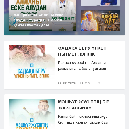
Жан рахаты Алланы еске
алудан тұрады | Нұрбек
қажы Әуесханұлы
САДАҚА БЕРУ ҮЛКЕН
НЫҒМЕТ, ІЗГІЛІК
Бақара сүресінің “Aлланың
разылығына бөленуді жан-
тәнімен қалап және
көкіректерінд...
06.08.2026
113
0
МӘШҺҮР ЖҮСІПТІҢ БІР
ЖАЗБАСЫНАН
Құнанбай тәкиесі кіші жүз
билігінде қалған. Біздің бұл
қазақта тасқа таңба басқандай ...