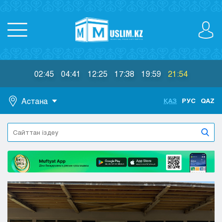
02:45
04:41
12:25
17:38
19:59
21:54
Астана
ҚАЗ
РУС
QAZ
Астана
Алматы
Актау
Актобе
Атырау
Жезказган
Караганда
Кокшетау
Костанай