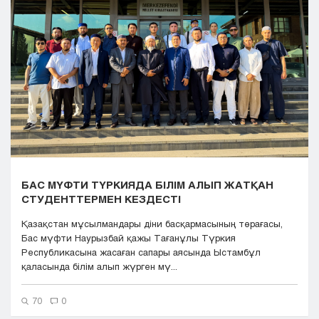
Кызылорда
Павлодар
Петропавловск
Семей
Талдыкорган
Тараз
Туркестан
Уральск
Усть-Каменогорск
Шымкент
БАС МҮФТИ ТҮРКИЯДА БІЛІМ АЛЫП ЖАТҚАН
СТУДЕНТТЕРМЕН КЕЗДЕСТІ
Қазақстан мұсылмандары діни басқармасының төрағасы,
Бас мүфти Наурызбай қажы Тағанұлы Түркия
Республикасына жасаған сапары аясында Ыстамбұл
қаласында білім алып жүрген мү...
70
0