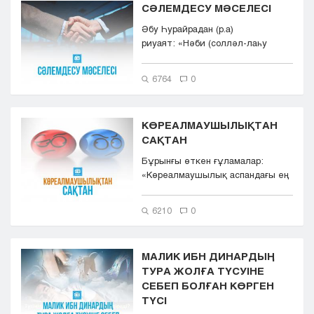
СӘЛЕМДЕСУ МӘСЕЛЕСІ
Әбу Һурайрадан (р.а)
риуаят: «Нәби (солләл-лаһу
ғаләйһи уә салләм) былай дед...
6764
0
КӨРЕАЛМАУШЫЛЫҚТАН
САҚТАН
Бұрынғы өткен ғұламалар:
«Көреалмаушылық аспандағы ең
алғашқы жасалған күнә. Ібіл...
6210
0
МАЛИК ИБН ДИНАРДЫҢ
ТУРА ЖОЛҒА ТҮСУІНЕ
СЕБЕП БОЛҒАН КӨРГЕН
ТҮСІ