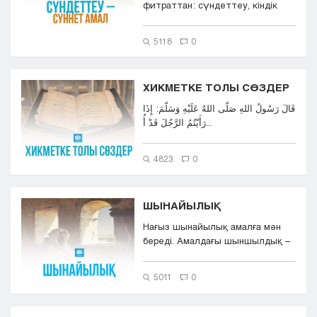
фитраттан: сүндеттеу, кіндік
асты түкті алу, қо...
5118
0
ХИКМЕТКЕ ТОЛЫ СӨЗДЕР
قَالَ رَسُولُ اللهِ صَلَّى اللهُ عَلَيْهِ وَسَلَّمَ: إِذَا
رَأَيْتُمُ الرَّجُلَ قَدْ أُ...
4823
0
ШЫНАЙЫЛЫҚ
Нағыз шынайылық амалға мән
береді. Амалдағы шыншылдық –
Тән ішіндегі Рух секілді....
5011
0