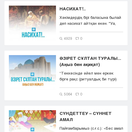
НАСИХАТ!..
Хәкімдердің бірі баласына былай
деп насихат айтқан екен. "Уа,
балам! Жақсыларға...
4929
0
ӘЗІРЕТ СҰЛТАН ТУРАЛЫ...
(Аңыз бен ақиқат)
“Теккесінде әйел мен еркек
бірге рақс (ритуалдық би түрі)
ететін. Бірде араб өлке...
5064
0
СҮНДЕТТЕУ – СҮННЕТ
АМАЛ
Пайғамбарымыз (с.ғ.с.): «Бес амал