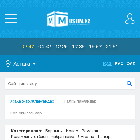
02:47
04:42
12:25
17:36
19:57
21:51
Астана
ҚАЗ
РУС
QAZ
Астана
Алматы
Актау
Жаңа жарияланғандар
Актобе
Талқыланғандар
Атырау
Көп оқылғандар
Жезказган
Караганда
Категориялар:
Барлығы
Ислам
Рамазан
Кокшетау
Исламдағы отбасы
Ғибратнама
Дұғалар
Тәпсір
Костанай