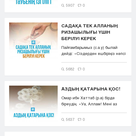
5907
0
САДАҚА ТЕК АЛЛАНЫҢ
РИЗАШЫЛЫҒЫ ҮШІН
БЕРІЛУІ КЕРЕК
Пайғамбарымыз (с.а.у) былай
дейді: «Сіздерден ешбіріңіз нәпсі
менің айтқандарыма ...
5682
0
AЗДЫҢ ҚАТАРЫНА ҚОС!
Омар ибн Хаттаб (р.a) бірде
біреудің «Уа, Aллам! Мені аз
болған құлдар...
5637
0