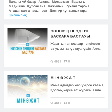
Балалы үй базар
Асхана
Мұсылман
Барлығы
Кызылорда
Медицина
Құрбан айт
Қажылық
Рухани тәрбие
Атадан қалған асыл сөз
Дәстүр құндылықтары
Павлодар
Құлшылық
Петропавловск
Семей
Талдыкорган
НӘПСІНІҢ ПЕНДЕНІ
Тараз
БАСҚАРА БАСТАУЫ
Туркестан
Жаратылған құлдар нәпсілерін
Уральск
өз уысында ұстауы үшін, Алла
Усть-Каменогорск
Тағала мына бір кеңесті берді...
Шымкент
4931
0
М І Н Ә Ж А Т
Мына адамдар жас үйірсе көзіме,
Қорлық көрсе ет жүрегім езіле.
Сонда, Раббым, шар...
4817
0