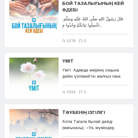
БОЙ ТАЗАЛЫҒЫНЫҢ КЕЙ
ӘДЕБІ
قَالَ رَسُولُ اللهِ صَلَّى اللهُ عَلَيْهِ وَسَلَّمَ:
اِغْسِلُوا ثِيَابَكُمْ وَخُذُوا مِ...
5378
0
ҮМІТ
Үміт. Адамда өмірінің соңына
дейін үзілмейтін жалғыз ғана
нәрсе – үміт. Жан ал...
5593
0
TӘУБЕНІҢ ІЗГІЛІГІ
Алла Тағала былай дейді
(мағынасы): «Уа, мүміндер,
(күнәларың үшін өкініш білдірі...