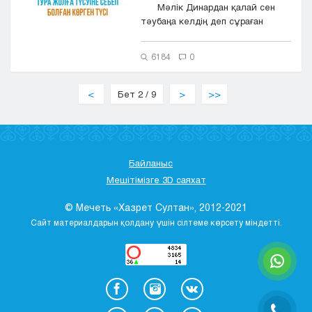
Мәлік Динардан қалай сен
тәубаңа келдің деп сұраған
кезд...
6184
0
<
Бет 2 / 9
>
>>
Байланыс
Мешітімізге 3D саяхат
© Мечеть «Хазрет Султан», 2012-2021
Сайт материалдарын қолдану үшін сілтеме көрсету міндетті.