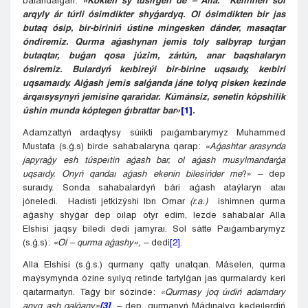
baıandalǵan:
«Kókten sý túsirgen de – Alla. Keıinnen sol
arqyly ár túrli ósimdikter shyǵardyq. Ol ósimdikten bir jas
butaq ósip, bir-biriniń ústine mingesken dánder, masaqtar
óndiremiz. Qurma aǵashynan jemis toly salbyrap turǵan
butaqtar, buǵan qosa júzim, záıtún, anar baqshalaryn
ósiremiz. Bulardyń keıbireýi bir-birine uqsaıdy, keıbiri
uqsamaıdy. Alǵash jemis salǵanda jáne tolyq pisken kezinde
árqaısysynyń jemisine qarańdar. Kúmánsiz, senetin kópshilik
úshin munda kóptegen ǵıbrattar bar»
[1]
.
Adamzattyń ardaqtysy súıikti paıǵambarymyz Muhammed
Mustafa (s.ǵ.s) birde sahabalaryna qarap:
«Aǵashtar arasynda
japyraǵy esh túspeıtin aǵash bar, ol aǵash musylmandarǵa
uqsaıdy. Onyń qandaı aǵash ekenin bilesińder me
?» – dep
suraıdy. Sonda sahabalardyń bári aǵash ataýlaryn ataı
jóneledi. Hadısti jetkizýshi Ibn Omar
(
r.a.
)
ishimnen qurma
aǵashy shyǵar dep oılap otyr edim, lezde sahabalar Alla
Elshisi jaqsy biledi dedi jamyraı. Sol sátte Paıǵambarymyz
(s.ǵ.s):
«Ol
– qurma aǵashy»,
– dedi
[2]
.
Alla Elshisi (s.ǵ.s.) qurmany qatty unatqan. Máselen, qurma
maýsymynda ózine syılyq retinde tartylǵan jas qurmalardy keri
qaıtarmaıtyn. Taǵy bir sózinde:
«Qurmasy joq úıdiń adamdary
anyq ash qalǵany»
[3]
,
– dep, qurmanyń Mádınalyq kedeılerdiń