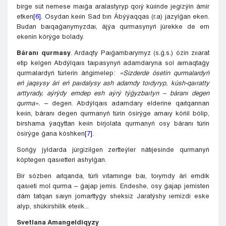
birge sút nemese maıǵa aralastyryp qoıý kúıinde jegizýin ámir
etken
[6]
. Osydan keıin Sad bın Ábýýaqqas (r.a) jazylǵan eken.
Budan baıqaǵanymyzdaı, ájýa qurmasynyń júrekke de em
ekenin kórýge bolady.
Báranı qurmasy
. Ardaqty Paıǵambarymyz (s.ǵ.s.) ózin zııarat
etip kelgen Abdýlqaıs taıpasynyń adamdaryna sol aımaqtaǵy
qurmalardyń túrlerin áńgimelep:
«Sizderde ósetin qurmalardyń
eń jaqsysy ári eń paıdalysy ash adamdy toıdyryp, kúsh-qaıratty
arttyrady, aýrýdy emdep esh aýrý týǵyzbaıtyn – báranı degen
qurma»
.
– degen. Abdýlqaıs adamdary elderine qaıtqannan
keıin, báranı degen qurmanyń túrin ósirýge arnaıy kóńil bólip,
birshama ýaqyttan keıin birjolata qurmanyń osy báranı túrin
ósirýge ǵana kóshken
[7]
.
Sońǵy jyldarda júrgizilgen zertteýler nátıjesinde qurmanyń
kóptegen qasıetteri ashylǵan.
Bir sózben aıtqanda, túrli vıtamınge baı, toıymdy ári emdik
qasıeti mol qurma – ǵajap jemis. Endeshe, osy ǵajap jemisten
dám tatqan saıyn jomarttyǵy sheksiz Jaratýshy ıemizdi eske
alyp, shúkirshilik eteıik...
Svetlana Amangeldiqyzy