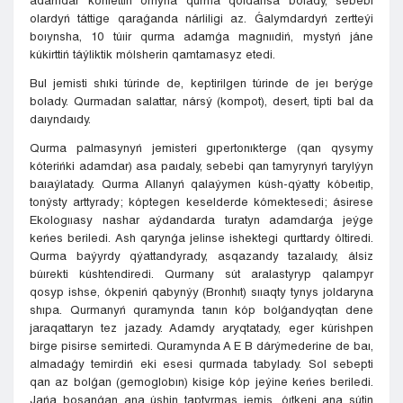
adamdar konfettiń ornyna qurma qoldansa bolady, sebebi
olardyń táttige qaraǵanda nárliligi az. Ǵalymdardyń zertteýi
boıynsha, 10 túıir qurma adamǵa magnııdiń, mystyń jáne
kúkirttiń táýliktik mólsherin qamtamasyz etedi.
Bul jemisti shıki túrinde de, keptirilgen túrinde de jeı berýge
bolady. Qurmadan salattar, nársý (kompot), desert, tipti bal da
daıyndaıdy.
Qurma palmasynyń jemisteri gıpertonıkterge (qan qysymy
kóterińki adamdar) asa paıdaly, sebebi qan tamyrynyń tarylýyn
baıaýlatady. Qurma Allanyń qalaýymen kúsh-qýatty kóbeıtip,
tonýsty arttyrady; kóptegen keselderde kómektesedi; ásirese
Ekologııasy nashar aýdandarda turatyn adamdarǵa jeýge
keńes beriledi. Ash qarynǵa jelinse ishektegi qurttardy óltiredi.
Qurma baýyrdy qýattandyrady, asqazandy tazalaıdy, álsiz
búırekti kúshtendiredi. Qurmany sút aralastyryp qalampyr
qosyp ishse, ókpeniń qabynýy (Bronhıt) sııaqty tynys joldaryna
shıpa. Qurmanyń quramynda tanın kóp bolǵandyqtan dene
jaraqattaryn tez jazady. Adamdy aryqtatady, eger kúrishpen
birge pisirse semirtedi. Quramynda A E B dárýmederine de baı,
almadaǵy temirdiń eki esesi qurmada tabylady. Sol sebepti
qan az bolǵan (gemoglobın) kisige kóp jeýine keńes beriledi.
Jańa bosanǵan ana úshin taptyrmas jemis, óıtkeni ana sútin