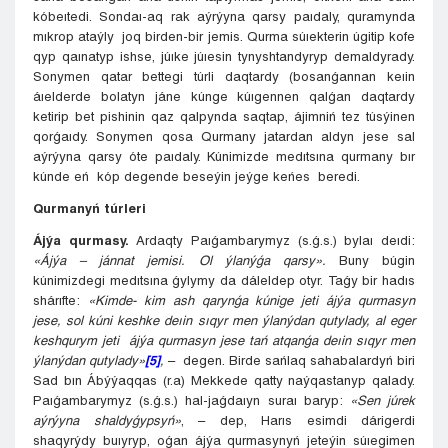
kóbeıtedi. Sondaı-aq rak aýrýyna qarsy paıdaly, quramynda
mıkrop ataýly joq birden-bir jemis. Qurma súıekterin úgitip kofe
qyp qaınatyp ishse, júıke júıesin tynyshtandyryp demaldyrady.
Sonymen qatar bettegi túrli daqtardy (bosanǵannan keıin
áıelderde bolatyn jáne kúnge kúıgennen qalǵan daqtardy
ketirip bet pishinin qaz qalpynda saqtap, ájimniń tez túsýinen
qorǵaıdy. Sonymen qosa Qurmany jatardan aldyn jese sal
aýrýyna qarsy óte paıdaly. Kúnimizde medıtsına qurmany bır
kúnde eń kóp degende beseýin jeýge keńes beredi.
Qurmanyń túrleri
Ájýa qurmasy.
Ardaqty Paıǵambarymyz (s.ǵ.s.) bylaı deıdi:
«Ájýa
– jánnat jemisi. Ol ýlanýǵa qarsy».
Buny búgin
kúnimizdegi medıtsına ǵylymy da dáleldep otyr. Taǵy bir hadıs
shárıfte:
«Kimde- kim ash qarynǵa kúnige jeti ájýa qurmasyn
jese, sol kúni keshke deıin sıqyr men ýlanýdan qutylady, al eger
keshqurym jeti ájýa qurmasyn jese tań atqanǵa deıin sıqyr men
ýlanýdan qutylady»
[5]
,
– degen. Birde sańlaq sahabalardyń biri
Sad bın Ábýýaqqas (r.a) Mekkede qatty naýqastanyp qalady.
Paıǵambarymyz (s.ǵ.s.) hal-jaǵdaıyn suraı baryp:
«Sen júrek
aýrýyna shaldyǵypsyń»
, – dep, Harıs esimdi dárigerdi
shaqyrýdy buıyryp, oǵan ájýa qurmasynyń jeteýin súıegimen