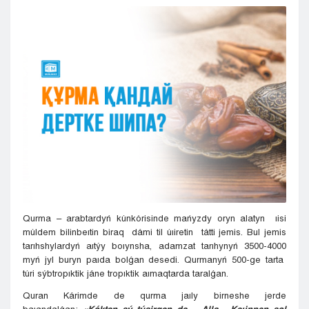
Kyzylorda
Pavlodar
Petropavlovsk
Semeı
Taldykorgan
Taraz
Týrkestan
Ýralsk
Ýst-Kamenogorsk
Shymkent
Qurma – arabtardyń kúnkórisinde mańyzdy oryn alatyn ıisi
múldem bilinbeıtin biraq dámi til úıiretin tátti jemis. Bul jemis
tarıhshylardyń aıtýy boıynsha, adamzat tarıhynyń 3500-4000
myń jyl buryn paıda bolǵan desedi. Qurmanyń 500-ge tarta
túri sýbtropıktik jáne tropıktik aımaqtarda taralǵan.
Quran Kárimde de qurma jaıly birneshe jerde