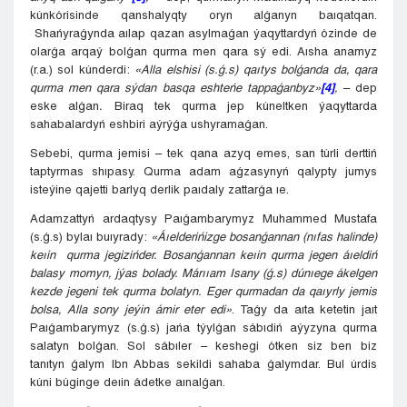
kúnkórisinde qanshalyqty oryn alǵanyn baıqatqan.
Shańyraǵynda aılap qazan asylmaǵan ýaqyttardyń ózinde de
olarǵa arqaý bolǵan qurma men qara sý edi. Aısha anamyz
(r.a.) sol kúnderdi:
«Alla elshisi (s.ǵ.s) qaıtys bolǵanda da, qara
qurma men qara sýdan basqa eshteńe tappaǵanbyz»
[4]
,
– dep
eske alǵan
.
Biraq tek qurma jep kúneltken ýaqyttarda
sahabalardyń eshbiri aýrýǵa ushyramaǵan.
Sebebi, qurma jemisi – tek qana azyq emes, san túrli derttiń
taptyrmas shıpasy. Qurma adam aǵzasynyń qalypty jumys
isteýine qajetti barlyq derlik paıdaly zattarǵa ıe.
Adamzattyń ardaqtysy Paıǵambarymyz Muhammed Mustafa
(s.ǵ.s) bylaı buıyrady:
«Áıelderińizge bosanǵannan (nıfas halinde)
keıin qurma jegizińder. Bosanǵannan keıin qurma jegen áıeldiń
balasy momyn, jýas bolady. Márııam Isany (
ǵ.s) dúnıege ákelgen
kezde jegeni tek qurma bolatyn. Eger qurmadan da qaıyrly jemis
bolsa, Alla sony jeýin ámir eter edi»
. Taǵy da aıta ketetin jaıt
Paıǵambarymyz (s.ǵ.s) jańa týylǵan sábıdiń aýyzyna qurma
salatyn bolǵan. Sol sábıler – keshegi ótken siz ben biz
tanıtyn ǵalym Ibn Abbas sekildi sahaba ǵalymdar. Bul úrdis
kúni búginge deıin ádetke aınalǵan.