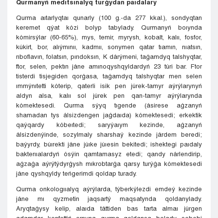
Qurmanyń medıtsınalyq turǵydan paıdalary
Qurma aıtarlyqtaı qunarly (100 g.-da 277 kkal.), sondyqtan
keremet qýat kózi bolyp tabylady. Qurmanyń boıynda
kómirsýlar (60-65%), mys, temir, myrysh, kobalt, kalıı, fosfor,
kúkirt, bor, alıýmınıı, kadmıı, sonymen qatar tıamın, nıatsın,
rıboflavın, folatsın, pırıdoksın, K dárýmeni, taǵamdyq talshyqtar,
ftor, selen, pektın jáne amınoqyshqyldardyń 23 túri bar. Ftor
tisterdi tisjegiden qorǵasa, taǵamdyq talshyqtar men selen
ımmýnıtetti kóterip, qaterli isik pen júrek-tamyr aýrýlarynyń
aldyn alsa, kalıı sol júrek pen qan-tamyr aýrýlarynda
kómektesedi. Qurma sýyq tıgende (ásirese aǵzanyń
shamadan tys álsizdengen jaǵdaıda) kómektesedi; erkektik
qaýqardy kóbeıtedi; saryýaıym kezinde, aǵzanyń
álsizdenýinde, sozylmaly sharshaý kezinde járdem beredi;
baýyrdy, búırekti jáne júıke júıesin bekitedi; ishektegi paıdaly
bakterııalardyń ósýin qamtamasyz etedi; qandy nárlendirip,
aǵzaǵa aýrýtýdyrǵysh mıkrobtarǵa qarsy turýǵa kómektesedi
jáne qyshqyldy teńgerimdi qoldap turady.
Qurma onkologııalyq aýrýlarda, týberkýlezdi emdeý kezinde
jáne mı qyzmetin jaqsartý maqsatynda qoldanylady.
Aryqtaǵysy kelip, alaıda táttiden bas tarta almaı júrgen