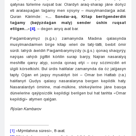
qatynas túrlerine ruqsat bar. Olardyń araq-sharap jáne dońyz
eti aralaspaǵan taǵamy men sýsyny – musylmandarǵa adal.
Quran Kárimde:
«... Sondaı-aq, Kitap berilgenderdiń
taǵamy (baýyzdaǵan maly) sender úshin ruqsat
e
tilgen
...»
[4]
, – degen anyq aıat bar.
Paıǵambarymyz (s.ǵ.s.) zamanynda Madına qalasynda
musylmandarmen birge kitap ıeleri de tatý-tátti, beıbit ómir
súrdi. Iahýdı áıeldiń Paıǵambarymyzdy (s.ǵ.s.) qonaq shaqyrýy,
naýqas ıahýdı jigittiń kóńilin surap barýy, Najran nasaralyq
meshitte qarsy alyp, sonda qonaq etýi – osy sózimizdiń eń
úlgili kórsetkishi. Bul úrdis halıfalar zamanynda da óz jalǵasyn
tapty. Oǵan eń jaqsy mysaldyń biri – Omar bın Hattab (r.a.)
halıfanyń Qudys qalasy nasaralaryna bergen kepildik haty.
Nasaralardyń ómirine, mal-múlkine, shirkeýlerine jáne basqa
dúnıelerine qaýipsizdik kepildigi berilgen bul hat tarıhta «Omar
kepildigi» atymen qalǵan.
Rýslan Kambarov
[1]
«Mýmtahına súresi», 8-aıat.