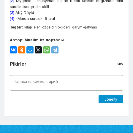
[2]
Mýǵahıd – musylman elinde beıbit kelisim negizinde ómir
súretin basqa din ókili
[3]
Ábý Dáýid
[4]
«Máıda súresi», 5-aıat
Tegter:
kitap ıeler
ózge din ókilderi
qarym-qatynas
Автор: Muslim.kz порталы
Pіkіrler
Kіrý
Jóneltý