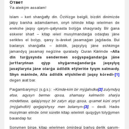
Ответ
Ýa aleıkým assalam!
Islam – keń sharıǵatty din. Ózińizge belgili, bizdiń dinimizde
jalpy barsha adamdarmen, onyń ishinde kitap ıelerimen de
erekshe jaqsy qarym-qatynasta bolýǵa shaqyrady. Bir ǵana
eskerer shart – kitap ıeleri musylmandarǵa odaqtas jáne
seriktes el bolyp, qarsy is-áreket jasamaǵan jaǵdaıda. Bul
baılanys sharıǵatta – ádildik, jaqsylyq jáne eshkimge
jamandyq jasamaý negizine quralady. Quran Kárimde
«Alla
din turǵysynda sendermen soǵyspaǵandarǵa jáne
jurttaryńnan qýyp shyǵarmaǵandarǵa jaqsylyq
jasaýlaryńa jáne olarǵa ádildik etýlerińe tyıym salmaıdy.
Shyn máninde, Alla ádildik etýshilerdi jaqsy kóredi»
[1]
degen aıat bar.
Paıǵambarymyz (s.ǵ.s.):
«Kimde-kim bir mýǵahıdke
[2]
zulymdyq
etse, aqysyn bermeı qoısa, shamasy kelmeıtin sharýa
mindettese, qalaýynsyz bir zatyn alyp qoısa, qııamet kúni onyń
(mýǵahıdtiń) qorǵaýshysy men bolamyn»
[3]
, – deıdi. Hadıs
musylman elinde ómir súretin kitap ıeleriniń quqyǵyn tolyǵymen
baıandap tur.
Sonymen birge, kitap ıelerimen ómirdegi barlyq derlik qarym-