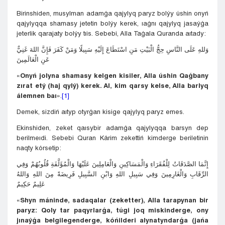
Birinshiden, musylman adamǵa qajylyq paryz bolýy úshin onyń
qajylyqqa shamasy jetetin bolýy kerek, ıaǵnı qajylyq jasaýǵa
jeterlik qarajaty bolýy tıis. Sebebi, Alla Taǵala Quranda aıtady:
وَللهِ عَلَى النَّاسِ حِجُّ الْبَيْتِ مَنِ اسْتَطَاعَ إِلَيْهِ سَبِيلًا وَمَنْ كَفَرَ فَإِنَّ اللهَ غَنِيٌّ
عَنِ الْعَالَمِينَ
«
Onyń jolyna shamasy kelgen kisiler, Alla úshin Qaǵbany
zırat etý (haj qylý) kerek. Al, kim qarsy kelse, Alla barlyq
álemnen baı
».
[1]
Demek, sizdiń aıtyp otyrǵan kisige qajylyq paryz emes.
Ekinshiden, zeket qaısybir adamǵa qajylyqqa barsyn dep
berilmeıdi. Sebebi Quran Kárim zekettiń kimderge beriletinin
naqty kórsetip:
إِنَّمَا الصَّدَقَاتُ لِلْفُقَرَاءِ وَالْمَسَاكِينِ وَالْعَامِلِينَ عَلَيْهَا وَالْمُؤَلَّفَةِ قُلُوبُهُمْ وَفِي
الرِّقَابِ وَالْغَارِمِينَ وَفِي سَبِيلِ اللهِ وَابْنِ السَّبِيلِ فَرِيضَةً مِنَ اللهِ وَاللهُ
عَلِيمٌ حَكِيمٌ
«
Shyn máninde, sadaqalar (zeketter), Alla tarapynan bir
paryz: Qoly tar paqyrlarǵa, túgi joq miskinderge, ony
jınaýǵa belgilegenderge, kóńilderi alynatyndarǵa (jańa