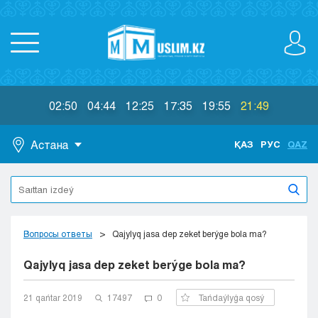
02:50
04:44
12:25
17:35
19:55
21:49
Астана
ҚАЗ
РУС
QAZ
Astana
Almaty
Aktaý
Aktobe
Вопросы ответы
Qajylyq jasa dep zeket berýge bola ma?
Atyraý
Qajylyq jasa dep zeket berýge bola ma?
Jezkazgan
Karaganda
Kokshetaý
21 qańtar 2019
17497
0
Tańdaýlyǵa qosý
Kostanaı