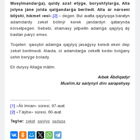
Musylmandarǵa), quldy azat etýge, boryshtylarǵa, Alla
jolyna jáne jolda qalǵandarǵa beriledi. Alla ár nárseni
bilýshi, hıkmet ıesi
»,
[2]
– degen. Bul aıatta qajylyqqa baratyn
adamdardy zeket bólinýi kerek jandardyń qatarynda
kórsetpegen. Sebebi, shamasy jetpeıtin adamǵa qajylyq áý
bastan paryz emes.
Toqeteri: qaısybir adamǵa qajylyq jasaǵysy keledi eken dep
zeket berilmeıdi. Alaıda, ol adamdarǵa zeketti kedeı bolǵany
úshin berýge bolady.
Eń durysy Allaǵa málim.
Aıbek Ábdiqadyr
Muslim.kz saıtynyń dinı sarapshysy
[1]
«Álı Imran» súresi, 97-aıat.
[2]
«Táýbe» súresi, 60-aıat.
Tegter:
zeket
qajylyq
sadaqa