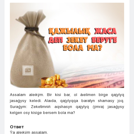
Kyzylorda
Pavlodar
Petropavlovsk
Semeı
Taldykorgan
Taraz
Týrkestan
Ýralsk
Ýst-Kamenogorsk
Shymkent
Assalam aleıkým. Bir kisi bar, ol áıelimen birge qajylyq
jasaǵysy keledi. Alaıda, qajylyqqa baratyn shamasy joq.
Suraǵym: Zeketimniń aqshasyn qajylyq (ýmra) jasaǵysy
kelgen osy kisige bersem bola ma?
Ответ
Ýa aleıkým assalam.