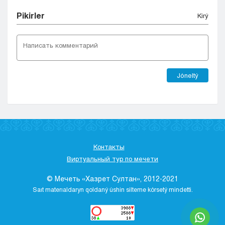
Pіkіrler
Kіrý
Jóneltý
Контакты
Виртуальный тур по мечети
© Мечеть «Хазрет Султан», 2012-2021
Saıt materıaldaryn qoldaný úshіn sіlteme kórsetý mіndettі.