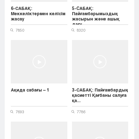
6-САБАҚ:
5-CАБАҚ:
Меккеліктермен келісім
Пайғамбарымыздың
жасау
жасырын және ашық
дағу...
7850
8320
Ақида сабағы – 1
3-САБАҚ: Пайғамбардың
қасиетті Қағбаны салуға
қа...
7693
7786