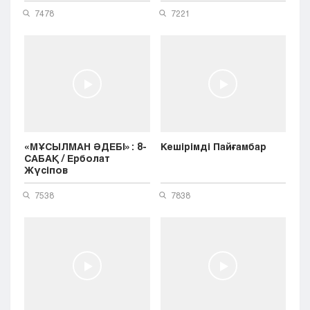
7478
7221
«МҰСЫЛМАН ӘДЕБІ»: 8-
Кешірімді Пайғамбар
САБАҚ / Ерболат
Жүсіпов
7538
7838