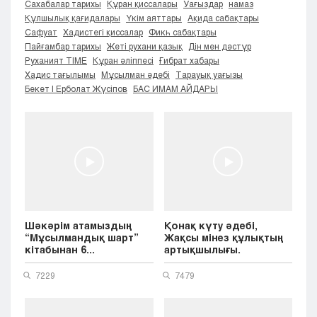
Сахабалар тарихы
Құран қиссалары
Уағыздар
намаз
Кызылорда
Құлшылық қағидалары
Үкім аяттары
Ақида сабақтары
Павлодар
Сафуат
Хадистегі қиссалар
Фикһ сабақтары
Пайғамбар тарихы
Жеті рухани қазық
Дін мен дәстүр
Петропавловск
Руханият TIME
Құран әліппесі
Ғибрат хабары
Семей
Хадис тағылымы
Мұсылман әдебі
Тарауық уағызы
Талдыкорган
Бекет | Ерболат Жүсіпов
БАС ИМАМ АЙДАРЫ
Тараз
Туркестан
Уральск
Усть-Каменогорск
Шымкент
Шәкәрім атамыздың
Қонақ күту әдебі,
“Мұсылмандық шарт”
Жақсы мінез құлықтың
кітабынан 6...
артықшылығы.
7229
7479