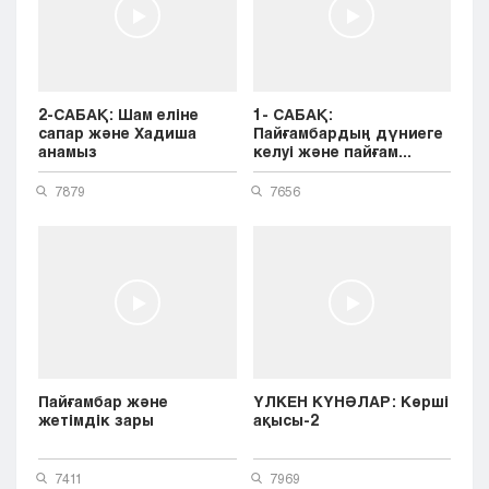
2-САБАҚ: Шам еліне
1- САБАҚ:
сапар және Хадиша
Пайғамбардың дүниеге
анамыз
келуі және пайғам...
7879
7656
Пайғамбар және
ҮЛКЕН КҮНӘЛАР: Көрші
жетімдік зары
ақысы-2
7411
7969