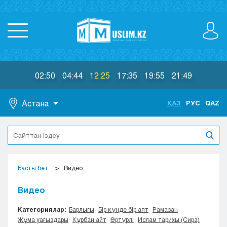
02:50
04:44
12:25
17:35
19:55
21:49
Астана
ҚАЗ
РУС
QAZ
Астана
Алматы
Актау
Актобе
Басты бет
Видео
Атырау
Жезказган
Видео
Караганда
Категориялар:
Барлығы
Бір күнде бір аят
Рамазан
Кокшетау
Жұма уағыздары
Құрбан айт
Әртүрлі
Ислам тарихы (Сира)
Костанай