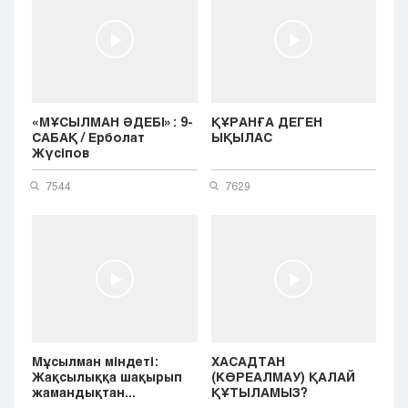
«МҰСЫЛМАН ӘДЕБІ»: 9-
ҚҰРАНҒА ДЕГЕН
САБАҚ / Ерболат
ЫҚЫЛАС
Жүсіпов
7544
7629
Мұсылман міндеті:
ХАСАДТАН
Жақсылыққа шақырып
(КӨРЕАЛМАУ) ҚАЛАЙ
жамандықтан...
ҚҰТЫЛАМЫЗ?