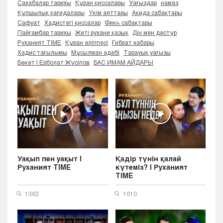
Сахабалар тарихы
Құран қиссалары
Уағыздар
намаз
Кызылорда
Құлшылық қағидалары
Үкім аяттары
Ақида сабақтары
Павлодар
Сафуат
Хадистегі қиссалар
Фикһ сабақтары
Пайғамбар тарихы
Жеті рухани қазық
Дін мен дәстүр
Петропавловск
Руханият TIME
Құран әліппесі
Ғибрат хабары
Семей
Хадис тағылымы
Мұсылман әдебі
Тарауық уағызы
Талдыкорган
Бекет | Ерболат Жүсіпов
БАС ИМАМ АЙДАРЫ
Тараз
Туркестан
Уральск
Усть-Каменогорск
Шымкент
Уақып пен уақыт |
Қадір түнін қалай
Руханият TIME
күтеміз? | Руханият
TIME
1363
1610