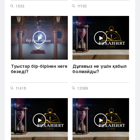
1933
11195
Туыстар бір-бірінен неге
Дұғамыз не үшін қабыл
безеді?
болмайды?
11418
12069