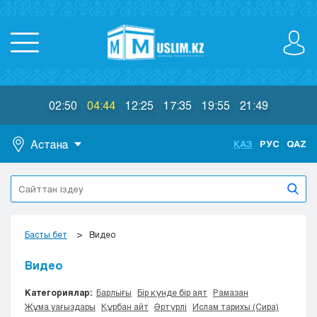
02:50
04:44
12:25
17:35
19:55
21:49
Астана
ҚАЗ
РУС
QAZ
Астана
Алматы
Актау
Актобе
Басты бет
Видео
Атырау
Жезказган
Видео
Караганда
Категориялар:
Барлығы
Бір күнде бір аят
Рамазан
Кокшетау
Жұма уағыздары
Құрбан айт
Әртүрлі
Ислам тарихы (Сира)
Костанай