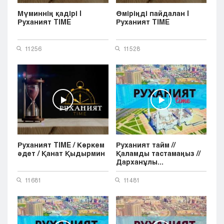
Мүминнің қадірі |
Өміріңді пайдалан |
Руханият TIME
Руханият TIME
11256
11528
Руханият TIME / Көркем
Руханият тайм //
әдет / Қанат Қыдырмин
Қаламды тастамаңыз //
Дарханұлы...
11681
11481