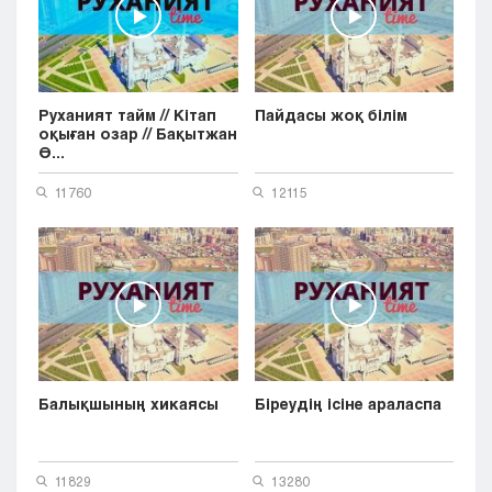
Руханият тайм // Кітап
Пайдасы жоқ білім
оқыған озар // Бақытжан
Ө...
11760
12115
Балықшының хикаясы
Біреудің ісіне араласпа
11829
13280