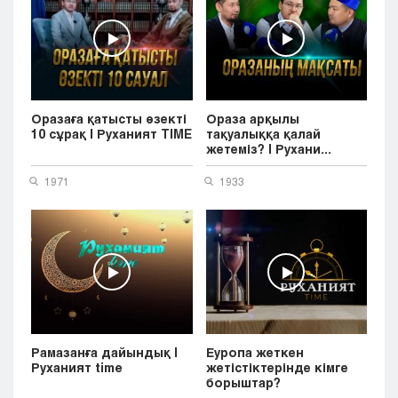
Оразаға қатысты өзекті
Ораза арқылы
10 сұрақ | Руханият TIME
тақуалыққа қалай
жетеміз? | Рухани...
1971
1933
Рамазанға дайындық |
Еуропа жеткен
Руханият time
жетістіктерінде кімге
борыштар?