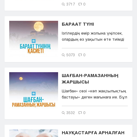
тұс...
3717
0
БАРААТ ТҮНІ
Ізгілердің өмір жолына үңілсек,
олардың өз уақытын өте тиімді
пайдаланғанын көреміз. Әс...
5073
0
ШАҒБАН-РАМАЗАННЫҢ
ЖАРШЫСЫ
Шағбан» сөзі «көп жақсылықтың
бастауы» деген мағынаға ие. Бұл
ай ереж...
3532
0
НАУҚАСТАРҒА АРНАЛҒАН