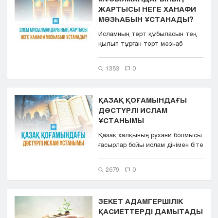
ЖАРТЫСЫ НЕГЕ ХАНАФИ
МӘЗҺАБЫН ҰСТАНАДЫ?
Исламның төрт құбыласын тең
қылып тұрған төрт мәзһаб
ішіндегі қарға тамырлы қазақтың
жү...
1383
0
ҚАЗАҚ ҚОҒАМЫНДАҒЫ
ДӘСТҮРЛІ ИСЛАМ
ҰСТАНЫМЫ
Қазақ халқының рухани болмысы
ғасырлар бойы ислам дінімен біте
қайнасып қалыптасты. Тар...
2679
0
ЗЕКЕТ АДАМГЕРШІЛІК
ҚАСИЕТТЕРДІ ДАМЫТАДЫ