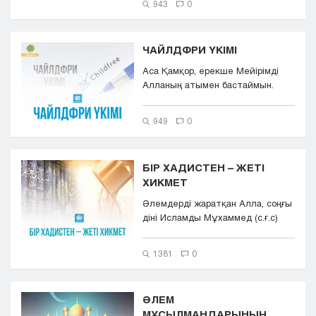
943
0
ЧАЙЛДФРИ ҮКІМІ
Аса Қамқор, ерекше Мейірімді
Алланың атымен бастаймын.
Барша мадақ атаулы әлемдердің
Ра...
949
0
БІР ХАДИСТЕН – ЖЕТІ
ХИКМЕТ
Әлемдерді жаратқан Алла, соңғы
діні Исламды Мұхаммед (с.ғ.с)
уаһи арқылы жіберіп, бүкіл...
1381
0
ӘЛЕМ
МҰСЫЛМАНДАРЫНЫҢ