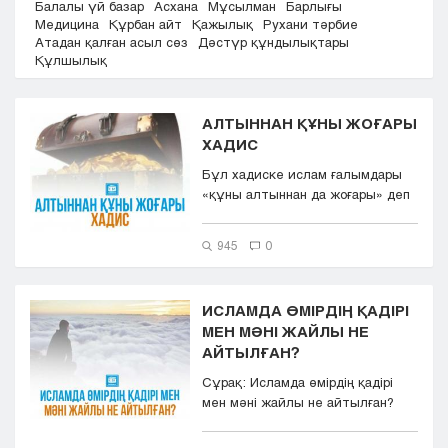
Балалы үй базар
Асхана
Мұсылман
Барлығы
Кызылорда
Медицина
Құрбан айт
Қажылық
Рухани тәрбие
Атадан қалған асыл сөз
Дәстүр құндылықтары
Павлодар
Құлшылық
Петропавловск
Семей
Талдыкорган
АЛТЫННАН ҚҰНЫ ЖОҒАРЫ
Тараз
ХАДИС
Туркестан
Бұл хадиске ислам ғалымдары
Уральск
«құны алтыннан да жоғары» деп
Усть-Каменогорск
баға берді. Хадис...
Шымкент
945
0
ИСЛАМДА ӨМІРДІҢ ҚАДІРІ
МЕН МӘНІ ЖАЙЛЫ НЕ
АЙТЫЛҒАН?
Сұрақ: Исламда өмірдің қадірі
мен мәні жайлы не айтылған?
Жауап: Өмір – Аллан...