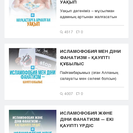
УАҚЫП
Уақып дегеніміз – мұсылман
адамның артынан жалғасатын
сауапты амал екені баршамыз...
4517
0
ИСЛАМОФОБИЯ МЕН ДІНИ
ФАНАТИЗМ – ҚАУІПТІ
ҚҰБЫЛЫС
Пайғамбарымыз (оған Алланың
салауаты мен сәлемі болсын)
хадистерінің бірінде: «Кі...
4007
0
ИСЛАМОФОБИЯ ЖӘНЕ
ДІНИ ФАНАТИЗМ — ЕКІ
ҚАУІПТІ ҮРДІС