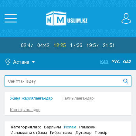
02:47
04:42
12:25
17:36
19:57
21:51
Астана
ҚАЗ
РУС
QAZ
Астана
Алматы
Актау
Жаңа жарияланғандар
Актобе
Талқыланғандар
Атырау
Көп оқылғандар
Жезказган
Караганда
Категориялар:
Барлығы
Ислам
Рамазан
Кокшетау
Исламдағы отбасы
Ғибратнама
Дұғалар
Тәпсір
Костанай