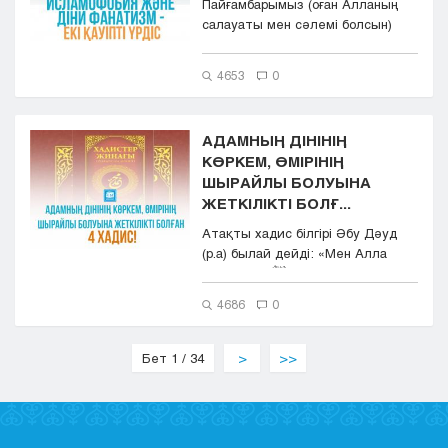
Пайғамбарымыз (оған Алланың
салауаты мен сәлемі болсын)
хадистерінің бірінде: &laq...
4653
0
АДАМНЫҢ ДІНІНІҢ
КӨРКЕМ, ӨМІРІНІҢ
ШЫРАЙЛЫ БОЛУЫНА
ЖЕТКІЛІКТІ БОЛҒ...
Атақты хадис білгірі Әбу Дәуд
(р.а) былай дейді: «Мен Алла
Елшісінен (ﷺ) бес ж...
4686
0
Бет 1 / 34
>
>>