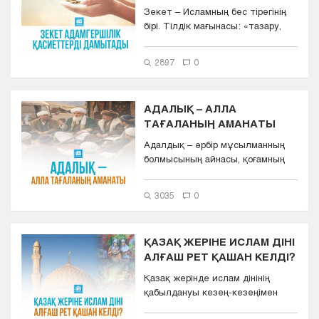
Зекет – Исламның бес тірегінің
бірі. Тілдік мағынасы: «тазару,
өсу, өну, ар...
2897
0
АДАЛЫҚ – АЛЛА
ТАҒАЛАНЫҢ АМАНАТЫ
Адалдық – әрбір мұсылманның
болмысының айнасы, қоғамның
тірегі. Адал қоғам құру &...
3035
0
ҚАЗАҚ ЖЕРІНЕ ИСЛАМ ДІНІ
АЛҒАШ РЕТ ҚАШАН КЕЛДІ?
Қазақ жерінде ислам дінінің
қабылдануы кезең-кезеңімен
жүзеге асты: ол Қараханидтер