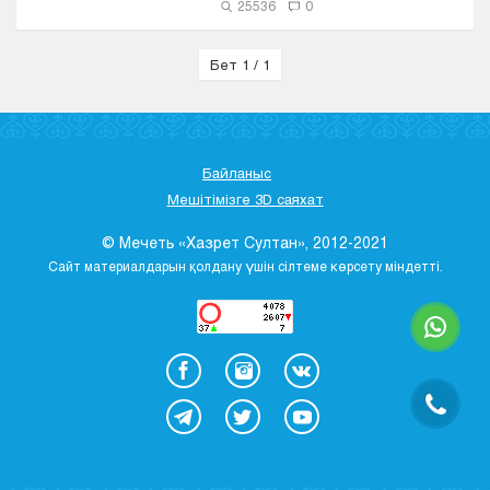
25536
0
Бет 1 / 1
Байланыс
Мешітімізге 3D саяхат
© Мечеть «Хазрет Султан», 2012-2021
Сайт материалдарын қолдану үшін сілтеме көрсету міндетті.