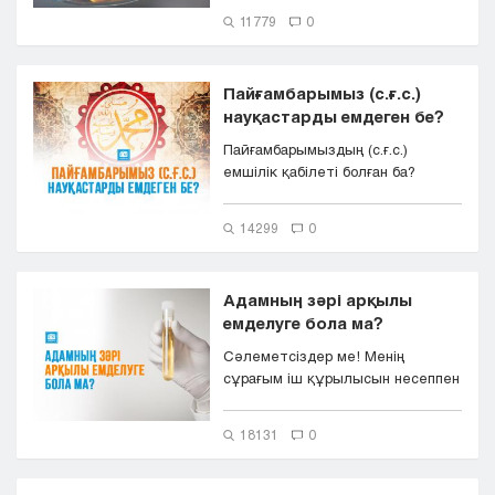
11779
0
Пайғамбарымыз (с.ғ.с.)
науқастарды емдеген бе?
Пайғамбарымыздың (с.ғ.с.)
емшілік қабілеті болған ба?
Науқастарды емдеген бе?
14299
0
Адамның зәрі арқылы
емделуге бола ма?
Сәлеметсіздер ме! Менің
сұрағым іш құрылысын несеппен
емдеуге болады ма? Яғни адам
өзін...
18131
0