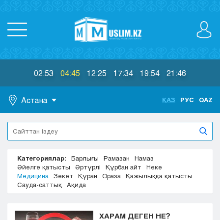
02:53
04:45
12:25
17:34
19:54
21:46
Астана
ҚАЗ
РУС
QAZ
Астана
Алматы
Актау
Категориялар:
Барлығы
Рамазан
Намаз
Актобе
Әйелге қатысты
Әртүрлі
Құрбан айт
Неке
Атырау
Медицина
Зекет
Құран
Ораза
Қажылыққа қатысты
Жезказган
Сауда-саттық
Ақида
Караганда
Кокшетау
ХАРАМ ДЕГЕН НЕ?
Костанай