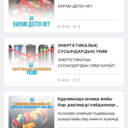
Кызылорда
ХАРАМ ДЕГЕН НЕ?
Павлодар
Петропавловск
Семей
2125
0
Талдыкорган
Тараз
ЭНЕРГЕТИКАЛЫҚ
Туркестан
СУСЫНДАРДЫҢ ҮКІМІ
Уральск
ЭНЕРГЕТИКАЛЫҚ
Усть-Каменогорск
СУСЫНДАРДЫҢ ҮКІМІ ҚАЛАЙ?
Шымкент
8141
0
Құрамында шошқа майы
бар дәрілерді пайдалануғ...
Ассаламу алайкум! Құрамында
шошқа майы бар немесе күмәнді
дәрілерді қолдануға бола...