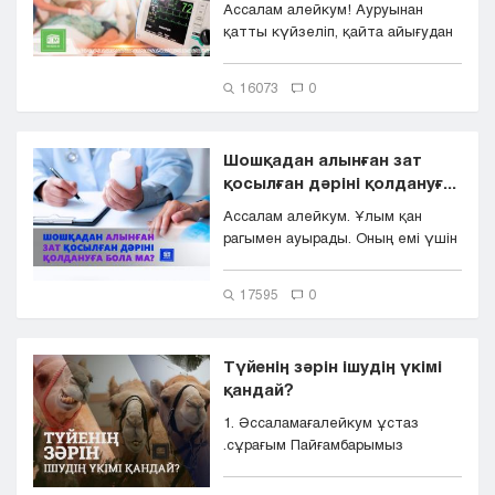
Ассалам алейкум! Ауруынан
қатты күйзеліп, қайта айығудан
үміті үзілген адам өзіне қол с...
16073
0
Шошқадан алынған зат
қосылған дәріні қолдануғ...
Ассалам алейкум. Ұлым қан
рагымен ауырады. Оның емі үшін
күніне кем дегенде екі мәрте г...
17595
0
Түйенің зәрін ішудің үкімі
қандай?
1. Əссаламағалейкум ұстаз
.сұрағым Пайғамбарымыз
с.ғ.с түйенің зəрің ауырған адам
...