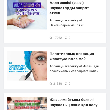
Алла елшісі (с.ғ.с.)
науқастарды зиярат
еткен...
Ассалаумағалейкум!
Пайғамбарымыз (с.ғ.с.)
науқастарды зиярат еткенде
нендей нәрсел...
17022
0
Пластикалық операция
жасатуға бола ма?
Ассалаумағалейкум! Ислам діні
пластикалық операцияға қалай
қарайды? Алдын ала рахмет!
21338
0
Жазылмайтыны белгілі
науқастың өзіне қол салу...