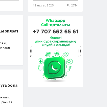
12 мамыр 2026
2744
рды зиярат
ғ.с.)
әрсел...
уға бола
икалық
 рахмет!