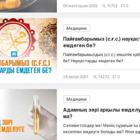
06 желтоқсан 2022
11752
0
Медицина
Пайғамбарымыз (с.ғ.с.) науқа
емдеген бе?
Пайғамбарымыздың (с.ғ.с.) емшілік қаб
ба? Науқастарды емдеген бе?
16 ақпан 2021
14273
0
Медицина
Адамның зәрі арқылы емделу
ма?
Сәлеметсіздер ме! Менің сұрағым і
несеппен емдеуге болады ма? Яғни ада