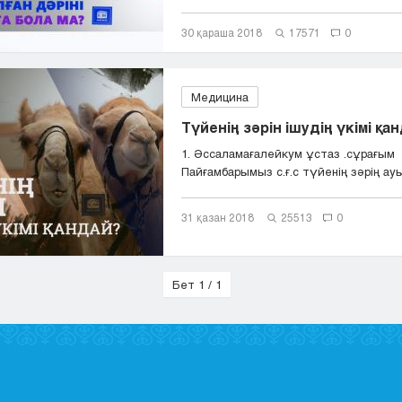
30 қараша 2018
17571
0
Медицина
Түйенің зәрін ішудің үкімі қа
1. Əссаламағалейкум ұстаз .сұрағым
Пайғамбарымыз с.ғ.с түйенің зəрің ауыр
31 қазан 2018
25513
0
Бет 1 / 1