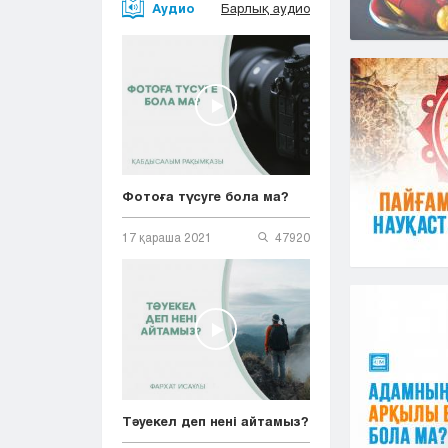
Аудио
Барлық аудио
Фотоға түсуге бола ма?
17 қараша 2021
47920
Тәуекел деп нені айтамыз?