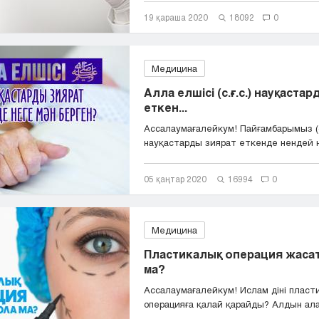
19 қараша 2020
18092
0
Медицина
Алла елшісі (с.ғ.с.) науқаста
еткен...
Ассалаумағалейкум! Пайғамбарымыз (с.
науқастарды зиярат еткенде нендей н
05 қаңтар 2020
16994
0
Медицина
Пластикалық операция жасат
ма?
Ассалаумағалейкум! Ислам діні пласт
операцияға қалай қарайды? Алдын ала