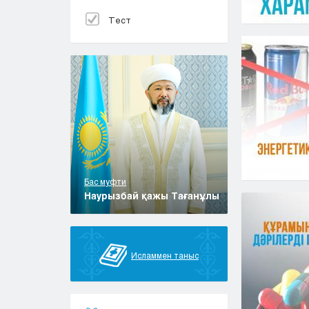
Тест
Бас муфти
Наурызбай қажы Тағанұлы
Исламмен таныс