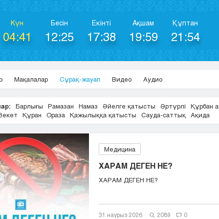
Күн
Бесін
Екінті
Ақшам
Құптан
04:41
12:25
17:38
19:59
21:54
р
Мақалалар
Сұрақ-жауап
Видео
Аудио
ар:
Барлығы
Рамазан
Намаз
Әйелге қатысты
Әртүрлі
Құрбан 
Зекет
Құран
Ораза
Қажылыққа қатысты
Сауда-саттық
Ақида
Медицина
ХАРАМ ДЕГЕН НЕ?
ХАРАМ ДЕГЕН НЕ?
31 наурыз 2026
2089
0