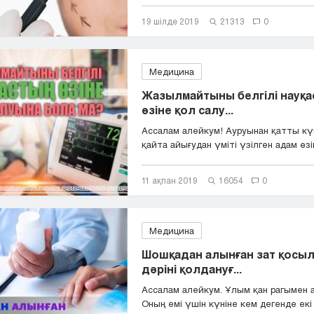
19 шілде 2019
21313
0
Медицина
Жазылмайтыны белгілі науқ
өзіне қол салу...
Ассалам алейкум! Ауруынан қатты кү
қайта айығудан үміті үзілген адам өзін
11 ақпан 2019
16054
0
Медицина
Шошқадан алынған зат қосыл
дәріні қолдануғ...
Ассалам алейкум. Ұлым қан рагымен 
Оның емі үшін күніне кем дегенде екі 