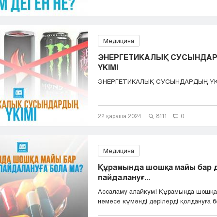
Медицина
ЭНЕРГЕТИКАЛЫҚ СУСЫНДА
ҮКІМІ
ЭНЕРГЕТИКАЛЫҚ СУСЫНДАРДЫҢ ҮКІ
22 қараша 2024
8111
0
Медицина
Құрамында шошқа майы бар 
пайдалануғ...
Ассаламу алайкум! Құрамында шошқа
немесе күмәнді дәрілерді қолдануға бо