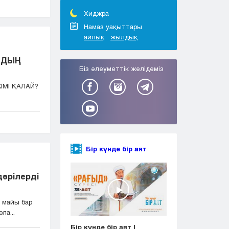
Тараз
Туркестан
Хиджра
Уральск
Намаз уақыттары
айлық
жылдық
Усть-Каменогорск
Шымкент
РДЫҢ
Біз әлеуметтік желідеміз
МІ ҚАЛАЙ?
Бір күнде бір аят
дәрілерді
 майы бар
ла...
Бір күнде бір аят |