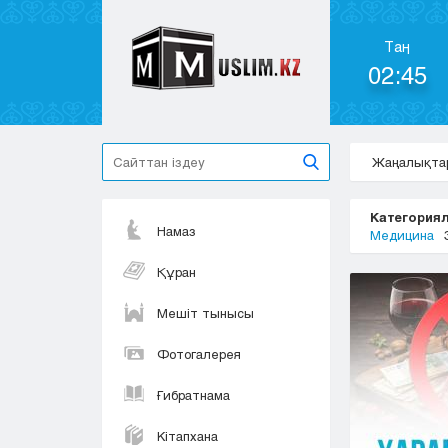
Таң
02:45
Жаңалықта
Категориял
Намаз
Медицина
Құран
Мешіт тынысы
Фотогалерея
Ғибратнама
Кітапхана