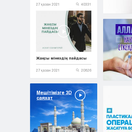
27 қазан 2021
40331
Жақсы мінездің пайдасы
27 қазан 2021
20826
Мешітімізге 3D
саяхат