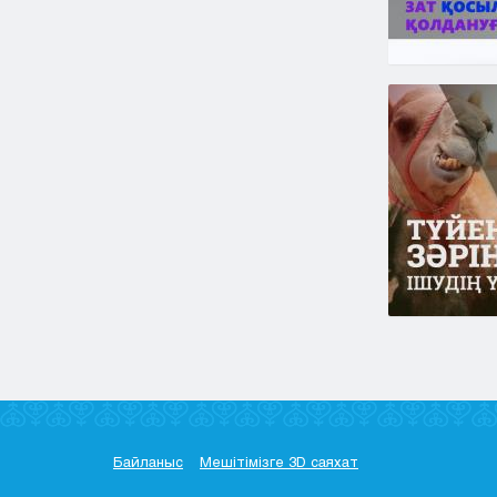
Байланыс
Мешітімізге 3D саяхат