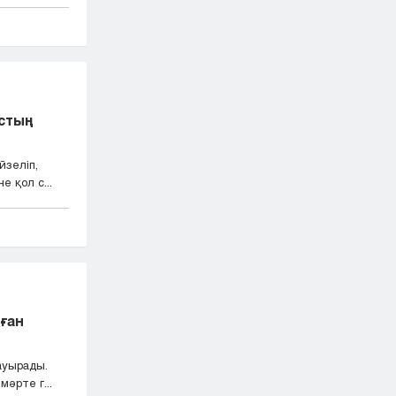
астың
йзеліп,
е қол с...
ған
ауырады.
мәрте г...