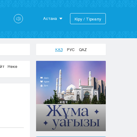
Астана
Кіру / Тіркелу
Астана
Алматы
Актау
ҚАЗ
РУС
QAZ
Актобе
Атырау
айт
Неке
Жезказган
Караганда
Кокшетау
Костанай
Кызылорда
Павлодар
Петропавловск
Семей
Талдыкорган