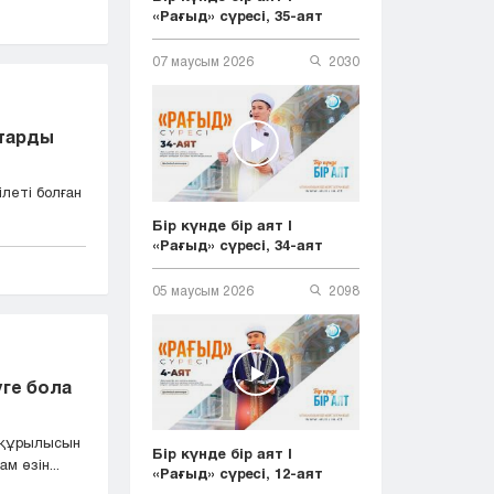
«Рағыд» сүресі, 35-аят
07 маусым 2026
2030
старды
ілеті болған
Бір күнде бір аят |
«Рағыд» сүресі, 34-аят
05 маусым 2026
2098
ге бола
ш құрылысын
Бір күнде бір аят |
м өзін...
«Рағыд» сүресі, 12-аят